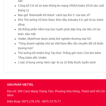
sạn
Công bố Chỉ số an toàn thông tin mạng VNISA Index 2019 vào cuối
tháng 11
Bao giờ Telehealth trở thành ‘cánh tay thứ 3’ của bác sĩ?
Phó Thủ tướng Vũ Đức Đam: Đón đầu Industry 4.0, giờ là lúc hành
động
Hệ thống phần mềm họp trực tuyến phải đáp ứng các tiêu chí an
toàn, bảo mật
Viettel, MobiFone được phép thử nghiệm thương mại 5G
“Từng doanh nghiệp nhỏ tại Việt Nam đều cần chuyển đổi số khẩn
trương hơn”
Thủ tướng bổ nhiệm ông Tào Đức Thắng giữ chức Chủ tịch kiêm
Tổng Giám đốc Viettel
1 bác sĩ trung ương ‘kèm cặp’ từ xa 10 thầy thuốc tuyến dưới
GIẢI PHÁP VIETTEL
Địa chỉ: 285 Cách Mạng Tháng Tám, Phường Hòa Hưng, Thành phố Hồ Chí
Minh
Điện thoại: 0975.176.376 - 0975.73.75.77