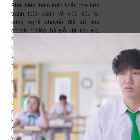
Phát biểu tham luận khắc họa bức
tranh toàn cảnh về việc đầu tư
công nghệ chuyển đổi số cho
doanh nghiệp, bà Đỗ Thị Thu Hà,
Phó Tổng giám đốc, Lãnh đạo Khối
Cơ sở hạ tầng, Chính Phủ và Y tế
Lãnh đạo Tư vấn Giải pháp ESG,
KPMG Việt Nam & Campuchia
nhấn mạnh 5 điều doanh nghiệp
cần lưu ý với chuyển đổi số.
Thứ nhất, dù chuyển đổi số như
thế nào, các doanh nghiệp cũng
cần tập trung vào khách hàng, biết
khách hàng muốn gì để có thể
chuyển đổi số xung quanh nhu cầu
đó. Thứ hai, cần giữ thái độ cởi