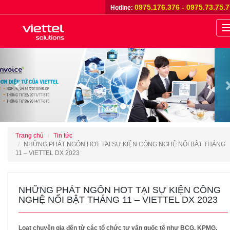
0975.176.376 - 0975.73.75.
Hotline:
n
Previous
Trang chủ
Tin tức
NHỮNG PHÁT NGÔN HOT TẠI SỰ KIỆN CÔNG NGHỆ NỔI BẬT THÁNG
11 – VIETTEL DX 2023
NHỮNG PHÁT NGÔN HOT TẠI SỰ KIỆN CÔNG
NGHỆ NỔI BẬT THÁNG 11 – VIETTEL DX 2023
Loạt chuyên gia đến từ các tổ chức tư vấn quốc tế như BCG, KPMG,