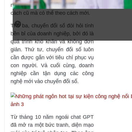
mở khi chuyển đổi số, không theo
cách cũ mà có thể theo cách mới.
Thứ ba, chuyển đổi số đòi hỏi tính
bền bỉ của doanh nghiệp, bởi đó là
quá trình khó khăn và không đơn
giản. Thứ tư, chuyển đổi số luôn
cần được gắn với tiêu chí phục vụ
con người. Và cuối cùng, doanh
nghiệp cần tận dụng các công
nghệ mới vào chuyển đổi số.
Từ tháng 10 năm ngoái chat GPT
đã mở ra một bức tranh, diện mạo