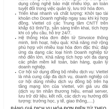
dụng công nghệ bảo mật nhiều lớp, an toàn
tuyệt đối trong việc quản lý, lưu trữ hóa đơn.
Triển khai nhanh và chất lượng: Khởi tạo tài
khoản cho Doanh nghiệp ngay sau khi ký hợp
đồng. Viettel có các Trung tâm CNTT trên
khắp 63 tỉnh/Tp, sẵn sàng triển khai, tích hợp
khi có yêu cầu, hỗ trợ 24/7.
Hệ thống Hóa đơn điện tử Sinvoice thông
minh, linh hoạt, hiệu quả: Khả năng mở rộng
phù hợp với nhiều loại hóa đơn đặc thù; đáp
ứng da dạng các loại hình Doanh nghiệp từ
nhỏ đến lớn. Khả năng tích hợp với đa dạng
các phần mềm kế toán, bán hàng, quản lý
doanh nghiệp.
Cơ hội sử dụng đồng bộ nhiều dịch vụ: Viettel
là nhà cung cấp đa dịch vụ, doanh nghiệp có
cơ hội dùng nhiều dịch vụ đồng bộ trên hạ
tầng mạng lớn của Viettel, với giá ưu đãi
(dịch vụ tin nhắn thương hiệu, email server,
lưu trữ dữ liệu, kết nối, các dịch vụ hướng đối
tượng: trường học, y tế, giao thông,....)
BẢNG GIÁ DỊCH VỤ HÓA ĐƠN ĐIỆN TỬ THEO