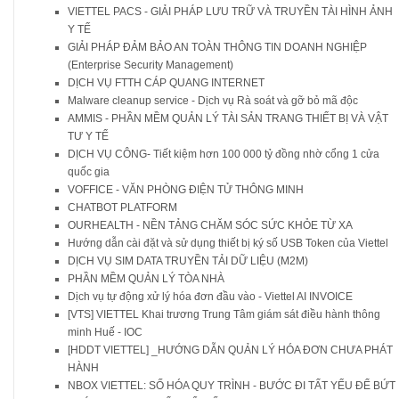
VIETTEL PACS - GIẢI PHÁP LƯU TRỮ VÀ TRUYỀN TÀI HÌNH ẢNH
Y TẾ
GIẢI PHÁP ĐẢM BẢO AN TOÀN THÔNG TIN DOANH NGHIỆP
(Enterprise Security Management)
DỊCH VỤ FTTH CÁP QUANG INTERNET
Malware cleanup service - Dịch vụ Rà soát và gỡ bỏ mã độc
AMMIS - PHẦN MỀM QUẢN LÝ TÀI SẢN TRANG THIẾT BỊ VÀ VẬT
TƯ Y TẾ
DỊCH VỤ CÔNG- Tiết kiệm hơn 100 000 tỷ đồng nhờ cổng 1 cửa
quốc gia
VOFFICE - VĂN PHÒNG ĐIỆN TỬ THÔNG MINH
CHATBOT PLATFORM
OURHEALTH - NỀN TẢNG CHĂM SÓC SỨC KHỎE TỪ XA
Hướng dẫn cài đặt và sử dụng thiết bị ký số USB Token của Viettel
DỊCH VỤ SIM DATA TRUYỀN TẢI DỮ LIỆU (M2M)
PHẦN MỀM QUẢN LÝ TÒA NHÀ
Dịch vụ tự động xử lý hóa đơn đầu vào - Viettel AI INVOICE
[VTS] VIETTEL Khai trương Trung Tâm giám sát điều hành thông
minh Huế - IOC
[HDDT VIETTEL] _HƯỚNG DẪN QUẢN LÝ HÓA ĐƠN CHƯA PHÁT
HÀNH
NBOX VIETTEL: SỐ HÓA QUY TRÌNH - BƯỚC ĐI TẤT YẾU ĐỂ BỨT