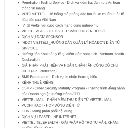
Penetration Testing Service - Dịch vụ kiểm tra, đánh giá An toàn
thông tin mạng
VOTO VIETTEL - Hệ thống mô phỏng đào tạo lái xe chuẩn quốc tế
đầu tiên của Việt Nam
[VTS] Viettel với cuộc cách mạng công nghiệp 4.0
VIETTEL AGILE - DỊCH VỤ TƯ VẤN CHUYỂN ĐỔI SỐ
DỊCH VỤ DATA SPONSOR
[HDDT VIETTEL] _HƯỚNG DẪN QUẢN LÝ HÓA ĐƠN ĐIỆN TỬ
SINVOICE
Hướng dẫn Khai báo y tế tại điểm kiểm soát dịch - Vietnam Health
Declaration
GIẢI PHÁP PHÁT HIỆN VÀ NGĂN CHĂN TẤN CÔNG CÓ CHỦ
ĐÍCH (APT Protection)
SMS Brandname – Dịch vụ tin nhắn thương hiệu
KÊNH THUÊ RIÊNG
CSMP - Cyber Security Maturity Program - Trương trình đồng hành
của Doanh nghiệp trưởng thành ATTT
VIETTEL MAIL - PHẦN MỀM THƯ ĐIỆN TỬ VIETTEL MAIL
VCONTRACT - HỢP ĐỒNG ĐIỆN TỬ
CDN - Mạng phân phối nội dung
DỊCH VỤ LEASEDLINE INTERNET
VIETTEL TELEHEALTH - GIẢI PHÁP HỖ TRỢ TƯ VẤN, KHÁM,