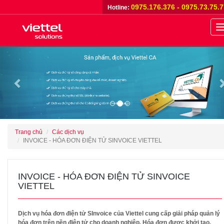
0975.176.376 - 0975.73.75.
Hotline:
n
Previous
Trang chủ
Các dịch vụ
INVOICE - HÓA ĐƠN ĐIỆN TỬ SINVOICE VIETTEL
INVOICE - HÓA ĐƠN ĐIỆN TỬ SINVOICE
VIETTEL
Dịch vụ hóa đơn điện tử SInvoice của Viettel cung cấp giải pháp quản lý
hóa đơn trên nền điện tử cho doanh nghiệp. Hóa đơn được khởi tạo,