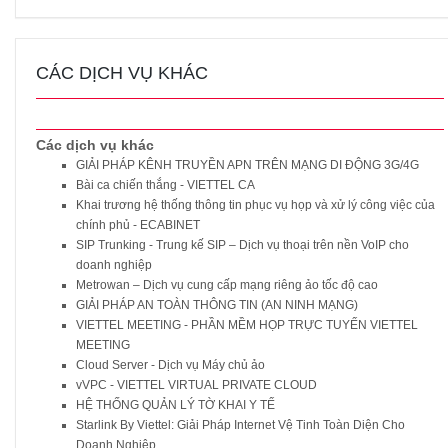
CÁC DỊCH VỤ KHÁC
Các dịch vụ khác
GIẢI PHÁP KÊNH TRUYỀN APN TRÊN MẠNG DI ĐỘNG 3G/4G
Bài ca chiến thắng - VIETTEL CA
Khai trương hệ thống thông tin phục vụ họp và xử lý công việc của
chính phủ - ECABINET
SIP Trunking - Trung kế SIP – Dịch vụ thoại trên nền VoIP cho
doanh nghiệp
Metrowan – Dịch vụ cung cấp mạng riêng ảo tốc độ cao
GIẢI PHÁP AN TOÀN THÔNG TIN (AN NINH MẠNG)
VIETTEL MEETING - PHẦN MỀM HỌP TRỰC TUYẾN VIETTEL
MEETING
Cloud Server - Dịch vụ Máy chủ ảo
vVPC - VIETTEL VIRTUAL PRIVATE CLOUD
HỆ THỐNG QUẢN LÝ TỜ KHAI Y TẾ
Starlink By Viettel: Giải Pháp Internet Vệ Tinh Toàn Diện Cho
Doanh Nghiệp