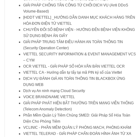
GIẢI PHÁP CHỐNG TẤN CÔNG TỪ CHỐI DỊCH VỤ (Anti DDoS
Volume-Based)
[HDDT VIETTEL] _HƯỚNG DẪN DANH MỤC KHÁCH HÀNG TRÊN
HÓA ĐƠN ĐIỆN TỬ VIETTEL
CHUYỂN ĐỔI SỐ BỆNH VIỆN - HƯỚNG ĐẾN BỆNH VIỆN KHÔNG
SỬ DỤNG BỆNH ÁN GIẤY
GIẢI PHÁP TRUNG TÂM ĐIỀU HÀNH AN TOÀN THÔNG TIN
(Security Operation Center)
VIETTEL SECURITY INFORMATION & EVENT MANAGEMENT VCS
– CYM
OCR VIETTEL - GIẢI PHÁP SỐ HÓA VĂN BẢN VIETTEL OCR
VIETTEL CA - Hướng dẫn tự lấy lại mã PIN ký số của Viettel
DỊCH VỤ ĐÁNH GIÁ AN TOÀN THÔNG TIN BLACKBOX ỨNG
DỤNG WEB
Dịch vụ An ninh mạng Cloud Security
VOICE BRANDNAME VIETTEL
GIẢI PHÁP PHÁT HIỆN BẤT THƯỜNG TRÊN MẠNG VIỄN THÔNG
(Telecom Anomaly Detection)
Phần Mềm Quản Lý Tiêm Chủng SMED: Giải Pháp Số Hóa Toàn
Diện Cho Phòng Tiêm
VCLINIC - PHẦN MÊM QUẢN LÝ PHÒNG MẠCH, PHÒNG KHÁM
VIETTEL TELERAD - GIẢI PHÁP CHẨN ĐOÁN HÌNH ẢNH TỪ XA