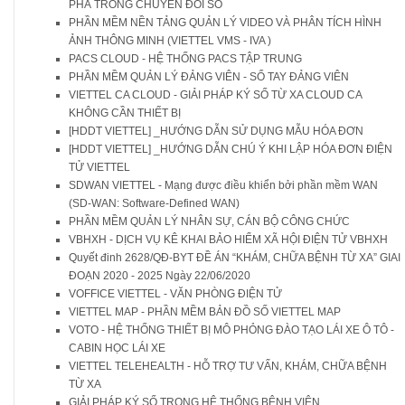
PHÁ TRONG CHUYỂN ĐỔI SỐ
PHẦN MỀM NỀN TẢNG QUẢN LÝ VIDEO VÀ PHÂN TÍCH HÌNH
ẢNH THÔNG MINH (VIETTEL VMS - IVA )
PACS CLOUD - HỆ THỐNG PACS TẬP TRUNG
PHẦN MỀM QUẢN LÝ ĐẢNG VIÊN - SỔ TAY ĐẢNG VIÊN
VIETTEL CA CLOUD - GIẢI PHÁP KÝ SỐ TỪ XA CLOUD CA
KHÔNG CẦN THIẾT BỊ
[HDDT VIETTEL] _HƯỚNG DẪN SỬ DỤNG MẪU HÓA ĐƠN
[HDDT VIETTEL] _HƯỚNG DẪN CHÚ Ý KHI LẬP HÓA ĐƠN ĐIỆN
TỬ VIETTEL
SDWAN VIETTEL - Mạng được điều khiển bởi phần mềm WAN
(SD-WAN: Software-Defined WAN)
PHẦN MỀM QUẢN LÝ NHÂN SỰ, CÁN BỘ CÔNG CHỨC
VBHXH - DỊCH VỤ KÊ KHAI BẢO HIỂM XÃ HỘI ĐIỆN TỬ VBHXH
Quyết đinh 2628/QĐ-BYT ĐỀ ÁN “KHÁM, CHỮA BỆNH TỪ XA” GIAI
ĐOẠN 2020 - 2025 Ngày 22/06/2020
VOFFICE VIETTEL - VĂN PHÒNG ĐIỆN TỬ
VIETTEL MAP - PHẦN MỀM BẢN ĐỒ SỐ VIETTEL MAP
VOTO - HỆ THỐNG THIẾT BỊ MÔ PHỎNG ĐÀO TẠO LÁI XE Ô TÔ -
CABIN HỌC LÁI XE
VIETTEL TELEHEALTH - HỖ TRỢ TƯ VẤN, KHÁM, CHỮA BỆNH
TỪ XA
GIẢI PHÁP KÝ SỐ TRONG HỆ THỐNG BỆNH VIỆN