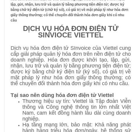
lập, gửi, nhận, lưu trữ và quản lý bằng phương tiện điện tử; được ký
bằng chữ ký điện tử (chữ ký số), có giá trị về mặt pháp lý như hóa đơn
giấy thông thường; có thể chuyển đổi thành hóa đơn giấy khi có nhu
cầu
DỊCH VỤ HÓA ĐƠN ĐIỆN TỬ
SINVIOCE VIETTEL
Dịch vụ hóa đơn điện tử SInvoice của Viettel cung
cấp giải pháp quản lý hóa đơn trên nền điện tử cho
doanh nghiệp. Hóa đơn được khởi tạo, lập, gửi,
nhận, lưu trữ và quản lý bằng phương tiện điện tử;
được ký bằng chữ ký điện tử (ký số), có giá trị về
mặt pháp lý như hóa đơn giấy thông thường; có
thể chuyển đổi thành hóa đơn giấy khi có nhu cầu.
Tại sao nên dùng hóa đơn điện tử Viettel
Thương hiệu uy tín: Viettel là Tập đoàn Viễn
thông và Công nghệ thông tin lớn nhất Việt
Nam, cam kết đồng hành lâu dài cùng doanh
nghiệp.
Hạ tầng mạng lớn, bảo mật: Khả năng phát
hành hàng triệu hóa đơn/ngày, hệ thống sử