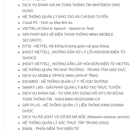
DỊCH VỤ ĐÁNH GIÁ AN TOÀN THÔNG TIN WHITEBOX ỨNG
DỤNG
HỆ THỐNG QUẢN LÝ ĐÀO TẠO VÀ CHỈ ĐẠO TUYẾN
Cloud PC - Dịch vụ Máy tính ảo
VIETTEL AI (Text to Speech - Speech to Text)
GIẢI PHÁP BẢO VỆ ĐIỆN THOẠI THÔNG MINH (MOBILE
SECURITY)
[VTS] - VIETTEL Hệ thống AI trong giám sát giao thông
[HDDT VIETTEL] _HƯỚNG DẪN XỬ LÝ LỖI HÓA ĐƠN ĐIỆN TỬ
SIVOICE
[HDDT VIETTEL] _HƯỚNG DẪN LẬP HÓA ĐƠN ĐIỆN TỬ VIETTEL
HỆ THỐNG QUẢN TRỊ NHÀ TRƯỜNG - TRUNG TÂM GIÁO DỤC
DỊCH VỤ MOBILE OFFICE WAN (APN IP TĨNH)
EDUMED - HỆ THỐNG QUẢN LÝ Y TẾ HỌC ĐƯỜNG
SMART LMS - GIẢI PHÁP QUẢN LÝ ĐÀO TẠO TRỰC TUYẾN
DỊCH VỤ ĐÁNH GIÁ - TƯ VẤN XÂY DỰNG HỒ SƠ CÂP ĐỘ AN
TOÀN THÔNG TIN - NGHỊ ĐỊNH 85/2016/NĐ-CP
GPP PLUS - HỆ THỐNG QUẢN LÝ LIÊN THÔNG KINH DOANH
DƯỢC
DỊCH VỤ RÀ SOÁT VÀ GỠ BỎ MÃ ĐỘC (Malware cleanup service)
HỆ THỐNG QUẢN LÝ XÁC THỰC TẬP TRUNG (SSO)
EMAIL - PHẦN MỀM THƯ ĐIỆN TỬ