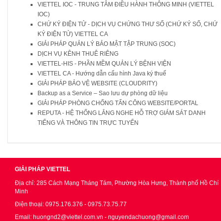
VIETTEL IOC - TRUNG TÂM ĐIỀU HÀNH THÔNG MINH (VIETTEL
IOC)
CHỨ KÝ ĐIỆN TỬ - DỊCH VỤ CHỨNG THƯ SỐ (CHỨ KÝ SỐ, CHỨ
KÝ ĐIỆN TỬ) VIETTEL CA
GIẢI PHÁP QUẢN LÝ BẢO MẬT TẬP TRUNG (SOC)
DỊCH VỤ KÊNH THUÊ RIÊNG
VIETTEL-HIS - PHẦN MỀM QUẢN LÝ BỆNH VIỆN
VIETTEL CA - Hướng dẫn cấu hình Java ký thuế
GIẢI PHÁP BẢO VỆ WEBSITE (CLOUDRITY)
Backup as a Service – Sao lưu dự phòng dữ liệu
GIẢI PHÁP PHÒNG CHỐNG TẤN CÔNG WEBSITE/PORTAL
REPUTA - HỆ THỐNG LẮNG NGHE HỖ TRỢ GIÁM SÁT DANH
TIẾNG VÀ THÔNG TIN TRỰC TUYẾN
GIẢI PHÁP VIETTEL
Địa chỉ: 285 Cách Mạng Tháng Tám, Phường Hòa Hưng, Thành phố Hồ Chí
Minh
Điện thoại: 0975.176.376 - 0975.73.75.77
Email: huongnd2@viettel.com.vn - nguyendachuong@gmail.com