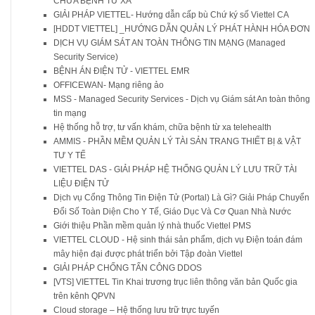
CHỮA BỆNH TỪ XA
GIẢI PHÁP VIETTEL- Hướng dẫn cấp bù Chứ ký số Viettel CA
[HDDT VIETTEL] _HƯỚNG DẪN QUẢN LÝ PHÁT HÀNH HÓA ĐƠN
DỊCH VỤ GIÁM SÁT AN TOÀN THÔNG TIN MẠNG (Managed
Security Service)
BỆNH ÁN ĐIỆN TỬ - VIETTEL EMR
OFFICEWAN- Mạng riêng ảo
MSS - Managed Security Services - Dịch vụ Giám sát An toàn thông
tin mạng
Hệ thống hỗ trợ, tư vấn khám, chữa bệnh từ xa telehealth
AMMIS - PHẦN MỀM QUẢN LÝ TÀI SẢN TRANG THIẾT BỊ & VẬT
TƯ Y TẾ
VIETTEL DAS - GIẢI PHÁP HỆ THỐNG QUẢN LÝ LƯU TRỮ TÀI
LIỆU ĐIỆN TỬ
Dịch vụ Cổng Thông Tin Điện Tử (Portal) Là Gì? Giải Pháp Chuyển
Đổi Số Toàn Diện Cho Y Tế, Giáo Dục Và Cơ Quan Nhà Nước
Giới thiệu Phần mềm quản lý nhà thuốc Viettel PMS
VIETTEL CLOUD - Hệ sinh thái sản phẩm, dịch vụ Điện toán đám
mây hiện đại được phát triển bởi Tập đoàn Viettel
GIẢI PHÁP CHỐNG TẤN CÔNG DDOS
[VTS] VIETTEL Tin Khai trương trục liên thông văn bản Quốc gia
trên kênh QPVN
Cloud storage – Hệ thống lưu trữ trực tuyến