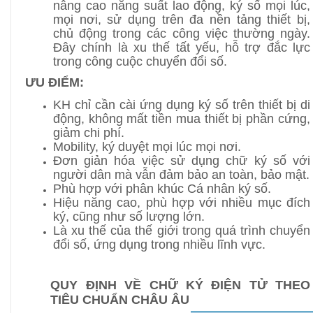
nâng cao năng suất lao động, ký số mọi lúc,
mọi nơi, sử dụng trên đa nền tảng thiết bị,
chủ động trong các công việc thường ngày.
Đây chính là xu thế tất yếu, hỗ trợ đắc lực
trong công cuộc chuyển đổi số.
ƯU ĐIỂM:
KH
chỉ
cần
cài
ứng
dụng
ký
số
trên
thiết
bị
di
động
,
không
mất
tiền
mua
thiết
bị
phần
cứng
,
giảm
chi
phí
.
Mobility, ký duyệt mọi lúc mọi nơi.
Đơn
giản hóa việc sử dụng chữ ký số với
người dân mà vẫn đảm bảo an toàn, bảo mật.
Phù hợp với phân khúc Cá nhân ký số.
Hiệu
năng
cao
,
phù
hợp
với
nhiều
mục
đích
ký,
cũng
như
số
lượng
lớn
.
Là
xu
thế
của
thế
giới
trong
quá
trình
chuyển
đổi
số
,
ứng dụng trong
nhiều
lĩnh
vực
.
QUY ĐỊNH VỀ CHỮ KÝ ĐIỆN TỬ THEO
TIÊU CHUẨN CHÂU ÂU