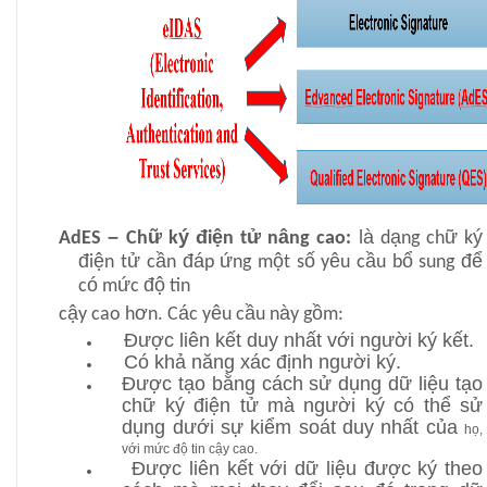
–
ữ
ý
đ
ệ
ử
â
à
ạ
ữ
ý
AdES
Ch
k
i
n t
n
ng cao:
l
d
ng ch
k
đ
ệ
ử
ầ
đá
ứ
ộ
ố
ê
ầ
ổ
để
i
n t
c
n
p
ng m
t s
y
u c
u b
sung
ó
ứ
độ
c
m
c
tin
ậ
ơ
á
ê
ầ
à
ồ
c
y cao h
n. C
c y
u c
u n
y g
m:
Được liên kết duy nhất với người ký kết.
Có khả năng xác định người ký.
Được tạo bằng cách sử dụng dữ liệu tạo
chữ ký điện tử mà người ký có thể sử
dụng dưới sự kiểm soát duy nhất của
họ,
với mức độ tin cậy cao.
Được liên kết với dữ liệu được ký theo