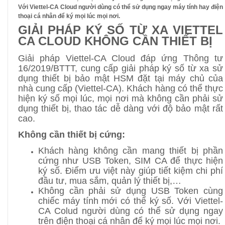
Với Viettel-CA Cloud người dùng có thể sử dụng ngay máy tính hay điện
thoại cá nhân để ký mọi lúc mọi nơi.
GIẢI PHÁP KÝ SỐ TỪ XA VIETTEL
CA CLOUD KHÔNG CẦN THIẾT BỊ
Giải pháp Viettel-CA Cloud đáp ứng Thông tư
16/2019/BTTT, cung cấp giải pháp ký số từ xa sử
dụng thiết bị bảo mật HSM đặt tại máy chủ của
nhà cung cấp (Viettel-CA). Khách hàng có thể thực
hiện ký số mọi lúc, mọi nơi mà không cần phải sử
dụng thiết bị, thao tác dễ dàng với độ bảo mật rất
cao.
Không cần thiết bị cứng:
Khách hàng không cần mang thiết bị phần
cứng như USB Token, SIM CA để thực hiện
ký số. Điểm ưu việt này giúp tiết kiệm chi phí
đầu tư, mua sắm, quản lý thiết bị,…
Không cần phải sử dụng USB Token cùng
chiếc máy tính mới có thể ký số. Với
Viettel-
CA Colud
người dùng có thể sử dụng ngay
trên điện thoại cá nhân để ký mọi lúc mọi nơi.