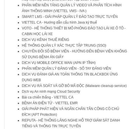
PHẦN MỀM NỀN TẢNG QUẢN LÝ VIDEO VÀ PHÂN TÍCH HÌNH
ẢNH THÔNG MINH (VIETTEL VMS - IVA )
SMART LMS - GIẢI PHÁP QUẢN LÝ ĐÀO TẠO TRỰC TUYẾN
VIETTEL CA - Hướng dẫn cấu hình Java ký thuế
VOTO - HỆ THỐNG THIẾT BỊ MÔ PHỎNG ĐÀO TẠO LÁI XE Ô TÔ -
CABIN HỌC LÁI XE
DỊCH VỤ KÊNH THUÊ RIÊNG
HỆ THỐNG QUẢN LÝ XÁC THỰC TẬP TRUNG (SSO)
CHUYỂN ĐỔI SỐ BỆNH VIỆN - HƯỚNG ĐẾN BỆNH VIỆN KHÔNG
SỬ DỤNG BỆNH ÁN GIẤY
DỊCH VỤ MOBILE OFFICE WAN (APN IP TĨNH)
PHẦN MỀM QUẢN LÝ ĐẢNG VIÊN - SỔ TAY ĐẢNG VIÊN
DỊCH VỤ ĐÁNH GIÁ AN TOÀN THÔNG TIN BLACKBOX ỨNG
DỤNG WEB
DỊCH VỤ RÀ SOÁT VÀ GỠ BỎ MÃ ĐỘC (Malware cleanup service)
Dịch vụ An ninh mạng Cloud Security
Bài ca chiến thắng - VIETTEL CA
BỆNH ÁN ĐIỆN TỬ - VIETTEL EMR
GIẢI PHÁP PHÁT HIỆN VÀ NGĂN CHĂN TẤN CÔNG CÓ CHỦ
ĐÍCH (APT Protection)
REPUTA - HỆ THỐNG LẮNG NGHE HỖ TRỢ GIÁM SÁT DANH
TIẾNG VÀ THÔNG TIN TRỰC TUYẾN