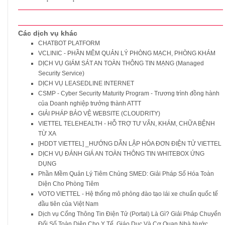
Các dịch vụ khác
CHATBOT PLATFORM
VCLINIC - PHẦN MÊM QUẢN LÝ PHÒNG MẠCH, PHÒNG KHÁM
DỊCH VỤ GIÁM SÁT AN TOÀN THÔNG TIN MẠNG (Managed
Security Service)
DỊCH VỤ LEASEDLINE INTERNET
CSMP - Cyber Security Maturity Program - Trương trình đồng hành
của Doanh nghiệp trưởng thành ATTT
GIẢI PHÁP BẢO VỆ WEBSITE (CLOUDRITY)
VIETTEL TELEHEALTH - HỖ TRỢ TƯ VẤN, KHÁM, CHỮA BỆNH
TỪ XA
[HDDT VIETTEL] _HƯỚNG DẪN LẬP HÓA ĐƠN ĐIỆN TỬ VIETTEL
DỊCH VỤ ĐÁNH GIÁ AN TOÀN THÔNG TIN WHITEBOX ỨNG
DỤNG
Phần Mềm Quản Lý Tiêm Chủng SMED: Giải Pháp Số Hóa Toàn
Diện Cho Phòng Tiêm
VOTO VIETTEL - Hệ thống mô phỏng đào tạo lái xe chuẩn quốc tế
đầu tiên của Việt Nam
Dịch vụ Cổng Thông Tin Điện Tử (Portal) Là Gì? Giải Pháp Chuyển
Đổi Số Toàn Diện Cho Y Tế, Giáo Dục Và Cơ Quan Nhà Nước