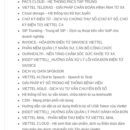
PACS CLOUD - HỆ THỐNG PACS TẬP TRUNG
VIETTEL TELERAD - GIẢI PHÁP CHẨN ĐOÁN HÌNH ẢNH TỪ XA
Cloud storage – Hệ thống lưu trữ trực tuyến
CHỨ KÝ ĐIỆN TỬ - DỊCH VỤ CHỨNG THƯ SỐ (CHỨ KÝ SỐ, CHỨ
KÝ ĐIỆN TỬ) VIETTEL CA
SIP Trunking - Trung kế SIP – Dịch vụ thoại trên nền VoIP cho
doanh nghiệp
INVOICE - HÓA ĐƠN ĐIỆN TỬ SINVOICE VIETTEL
PHẦN MỀM QUẢN LÝ NHÂN SỰ, CÁN BỘ CÔNG CHỨC
OURHEALTH - NỀN TẢNG CHĂM SÓC SỨC KHỎE TỪ XA
[HDDT VIETTEL] _HƯỚNG DẪN XỬ LÝ LỖI HÓA ĐƠN ĐIỆN TỬ
SIVOICE
DỊCH VỤ DATA SPONSOR
VIETTEL AI (Text to Speech - Speech to Text)
GIẢI PHÁP KÝ SỐ TRONG HỆ THỐNG BỆNH VIỆN
VIETTEL AGILE - DỊCH VỤ TƯ VẤN CHUYỂN ĐỔI SỐ
Hệ thống hỗ trợ, tư vấn khám, chữa bệnh từ xa telehealth
CDN - Mạng phân phối nội dung
Hướng dẫn cài đặt và sử dụng thiết bị ký số USB Token của Viettel
[HDDT VIETTEL] _HƯỚNG DẪN QUẢN LÝ PHÁT HÀNH HÓA ĐƠN
VIETTEL MAIL - PHẦN MỀM THƯ ĐIỆN TỬ VIETTEL MAIL
VIETTEL CLOUD - Hệ sinh thái sản phẩm, dịch vụ Điện toán đám
mây hiện đại được phát triển bởi Tập đoàn Viettel