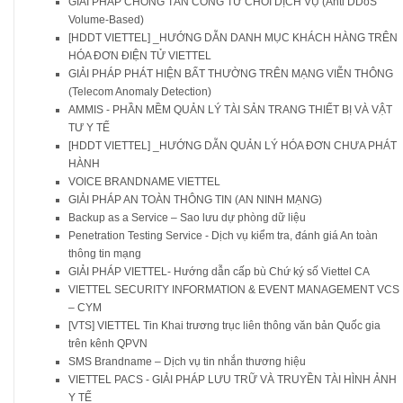
GIẢI PHÁP CHỐNG TẤN CÔNG TỪ CHỐI DỊCH VỤ (Anti DDoS
Volume-Based)
[HDDT VIETTEL] _HƯỚNG DẪN DANH MỤC KHÁCH HÀNG TRÊN
HÓA ĐƠN ĐIỆN TỬ VIETTEL
GIẢI PHÁP PHÁT HIỆN BẤT THƯỜNG TRÊN MẠNG VIỄN THÔNG
(Telecom Anomaly Detection)
AMMIS - PHẦN MỀM QUẢN LÝ TÀI SẢN TRANG THIẾT BỊ VÀ VẬT
TƯ Y TẾ
[HDDT VIETTEL] _HƯỚNG DẪN QUẢN LÝ HÓA ĐƠN CHƯA PHÁT
HÀNH
VOICE BRANDNAME VIETTEL
GIẢI PHÁP AN TOÀN THÔNG TIN (AN NINH MẠNG)
Backup as a Service – Sao lưu dự phòng dữ liệu
Penetration Testing Service - Dịch vụ kiểm tra, đánh giá An toàn
thông tin mạng
GIẢI PHÁP VIETTEL- Hướng dẫn cấp bù Chứ ký số Viettel CA
VIETTEL SECURITY INFORMATION & EVENT MANAGEMENT VCS
– CYM
[VTS] VIETTEL Tin Khai trương trục liên thông văn bản Quốc gia
trên kênh QPVN
SMS Brandname – Dịch vụ tin nhắn thương hiệu
VIETTEL PACS - GIẢI PHÁP LƯU TRỮ VÀ TRUYỀN TÀI HÌNH ẢNH
Y TẾ