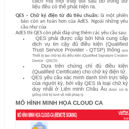
cách mà mọi thay đổi sau đó trong dữ
liệu đều có thể phát hiện ra.
QES – Chữ ký điện tử đủ tiêu chuẩn:
là một phiên
bản còn an toàn hơn của AdES. Ngoài những yêu
cầu như của
AdES thì QES còn phải đáp ứng thêm các yêu cầu sau:
QES phải được cấp bởi Nhà cung cấp
dịch vụ tin cậy đủ điều kiện (Qualified
Trust Service Provider - QTSP) thông
qua
Thiết bị tạo chữ ký đủ điều kiện (Qualified Signature Creation
Device - QSCD).
Dựa trên chứng chỉ đủ điều kiện
(Qualified Certificate) cho chữ ký điện tử.
QES yêu cầu xác minh danh tính trực tiếp
của người ký, bởi vậy QES là loại chữ ký
duy nhất ở Liên minh Châu Âu
được coi là
giống chữ ký tươi về mặt pháp lý.
MÔ HÌNH MINH HỌA CLOUD CA