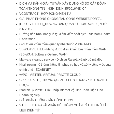
DỊCH VỤ ĐÁNH GIÁ - TƯ VẤN XÂY DỰNG HỒ SƠ CÂP ĐỘ AN
TOÀN THÔNG TIN - NGHỊ ĐỊNH 85/2016/NĐ-CP
VCONTRACT - HỢP ĐỒNG ĐIỆN TỬ
GIẢI PHÁP PHÒNG CHỐNG TẤN CÔNG WEBSITE/PORTAL
[HDDT VIETTEL] _HƯỚNG DẪN QUẢN LÝ HÓA ĐƠN ĐIỆN TỬ
SINVOICE
Hướng dẫn Khai báo y tế tại điểm kiểm soát dịch - Vietnam Health
Declaration
Giới thiệu Phần mềm quản lý nhà thuốc Viettel PMS
SDWAN VIETTEL - Mạng được điều khiển bởi phần mềm WAN
(SD-WAN: Software-Defined WAN)
Malware cleanup service - Dịch vụ Rà soát và gỡ bỏ mã độc
Khai trương hệ thống thông tin phục vụ họp và xử lý công việc của
chính phủ - ECABINET
vVPC - VIETTEL VIRTUAL PRIVATE CLOUD
GPP PLUS - HỆ THỐNG QUẢN LÝ LIÊN THÔNG KINH DOANH
DƯỢC
Starlink By Viettel: Giải Pháp Internet Vệ Tinh Toàn Diện Cho
Doanh Nghiệp
GIẢI PHÁP CHỐNG TẤN CÔNG DDOS
VIETTEL DAS - GIẢI PHÁP HỆ THỐNG QUẢN LÝ LƯU TRỮ TÀI
LIỆU ĐIỆN TỬ