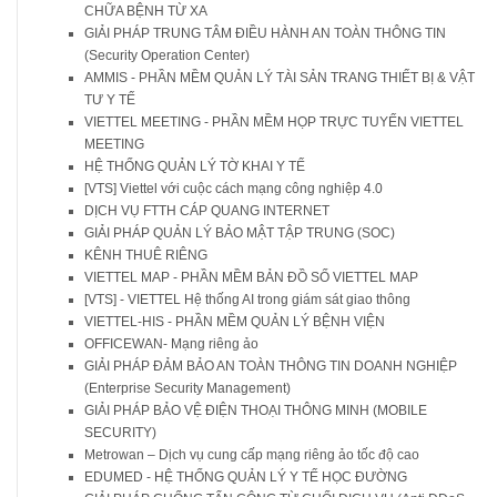
CHỮA BỆNH TỪ XA
GIẢI PHÁP TRUNG TÂM ĐIỀU HÀNH AN TOÀN THÔNG TIN
(Security Operation Center)
AMMIS - PHẦN MỀM QUẢN LÝ TÀI SẢN TRANG THIẾT BỊ & VẬT
TƯ Y TẾ
VIETTEL MEETING - PHẦN MỀM HỌP TRỰC TUYẾN VIETTEL
MEETING
HỆ THỐNG QUẢN LÝ TỜ KHAI Y TẾ
[VTS] Viettel với cuộc cách mạng công nghiệp 4.0
DỊCH VỤ FTTH CÁP QUANG INTERNET
GIẢI PHÁP QUẢN LÝ BẢO MẬT TẬP TRUNG (SOC)
KÊNH THUÊ RIÊNG
VIETTEL MAP - PHẦN MỀM BẢN ĐỒ SỐ VIETTEL MAP
[VTS] - VIETTEL Hệ thống AI trong giám sát giao thông
VIETTEL-HIS - PHẦN MỀM QUẢN LÝ BỆNH VIỆN
OFFICEWAN- Mạng riêng ảo
GIẢI PHÁP ĐẢM BẢO AN TOÀN THÔNG TIN DOANH NGHIỆP
(Enterprise Security Management)
GIẢI PHÁP BẢO VỆ ĐIỆN THOẠI THÔNG MINH (MOBILE
SECURITY)
Metrowan – Dịch vụ cung cấp mạng riêng ảo tốc độ cao
EDUMED - HỆ THỐNG QUẢN LÝ Y TẾ HỌC ĐƯỜNG