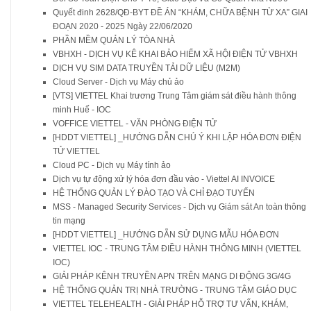
Quyết đinh 2628/QĐ-BYT ĐỀ ÁN “KHÁM, CHỮA BỆNH TỪ XA” GIAI
ĐOẠN 2020 - 2025 Ngày 22/06/2020
PHẦN MỀM QUẢN LÝ TÒA NHÀ
VBHXH - DỊCH VỤ KÊ KHAI BẢO HIỂM XÃ HỘI ĐIỆN TỬ VBHXH
DỊCH VỤ SIM DATA TRUYỀN TẢI DỮ LIỆU (M2M)
Cloud Server - Dịch vụ Máy chủ ảo
[VTS] VIETTEL Khai trương Trung Tâm giám sát điều hành thông
minh Huế - IOC
VOFFICE VIETTEL - VĂN PHÒNG ĐIỆN TỬ
[HDDT VIETTEL] _HƯỚNG DẪN CHÚ Ý KHI LẬP HÓA ĐƠN ĐIỆN
TỬ VIETTEL
Cloud PC - Dịch vụ Máy tính ảo
Dịch vụ tự động xử lý hóa đơn đầu vào - Viettel AI INVOICE
HỆ THỐNG QUẢN LÝ ĐÀO TẠO VÀ CHỈ ĐẠO TUYẾN
MSS - Managed Security Services - Dịch vụ Giám sát An toàn thông
tin mạng
[HDDT VIETTEL] _HƯỚNG DẪN SỬ DỤNG MẪU HÓA ĐƠN
VIETTEL IOC - TRUNG TÂM ĐIỀU HÀNH THÔNG MINH (VIETTEL
IOC)
GIẢI PHÁP KÊNH TRUYỀN APN TRÊN MẠNG DI ĐỘNG 3G/4G
HỆ THỐNG QUẢN TRỊ NHÀ TRƯỜNG - TRUNG TÂM GIÁO DỤC
VIETTEL TELEHEALTH - GIẢI PHÁP HỖ TRỢ TƯ VẤN, KHÁM,