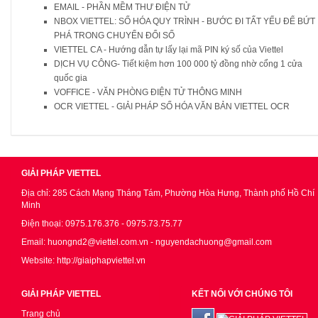
EMAIL - PHẦN MỀM THƯ ĐIỆN TỬ
NBOX VIETTEL: SỐ HÓA QUY TRÌNH - BƯỚC ĐI TẤT YẾU ĐỂ BỨT
PHÁ TRONG CHUYỂN ĐỔI SỐ
VIETTEL CA - Hướng dẫn tự lấy lại mã PIN ký số của Viettel
DỊCH VỤ CÔNG- Tiết kiệm hơn 100 000 tỷ đồng nhờ cổng 1 cửa
quốc gia
VOFFICE - VĂN PHÒNG ĐIỆN TỬ THÔNG MINH
OCR VIETTEL - GIẢI PHÁP SỐ HÓA VĂN BẢN VIETTEL OCR
GIẢI PHÁP VIETTEL
Địa chỉ: 285 Cách Mạng Tháng Tám, Phường Hòa Hưng, Thành phố Hồ Chí
Minh
Điện thoại: 0975.176.376 - 0975.73.75.77
Email: huongnd2@viettel.com.vn - nguyendachuong@gmail.com
Website: http://giaiphapviettel.vn
GIẢI PHÁP VIETTEL
KẾT NỐI VỚI CHÚNG TÔI
Trang chủ