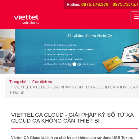
0975.176.376 - 0975.73.75.
Hotline:
n
Previous
Trang chủ
Các dịch vụ
VIETTEL CA CLOUD - GIẢI PHÁP KÝ SỐ TỪ XA CLOUD CA KHÔNG CẦN
THIẾT BỊ
VIETTEL CA CLOUD - GIẢI PHÁP KÝ SỐ TỪ XA
CLOUD CA KHÔNG CẦN THIẾT BỊ
Viettel-CA Cloud là dịch vụ chữ ký số không cần sử dụng USB Token.