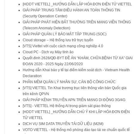
[HDDT VIETTEL] _HƯỚNG DẪN LẬP HÓA ĐƠN ĐIỆN TỬ VIETTEL
GIẢI PHÁP TRUNG TÂM ĐIỀU HÀNH AN TOÀN THÔNG TIN
(Security Operation Center)
GIẢI PHÁP PHÁT HIỆN BẤT THƯỜNG TRÊN MẠNG VIỄN THÔNG
(Telecom Anomaly Detection)
GIẢI PHÁP QUẢN LÝ BẢO MẬT TẬP TRUNG (SOC)
Cloud storage – Hệ thống lưu trữ trực tuyến
[VTS] Viettel với cuộc cách mạng công nghiệp 4.0
Cloud PC - Dịch vụ Máy tính ảo
Quyết đinh 2628/QĐ-BYT ĐỀ ÁN “KHÁM, CHỮA BỆNH TỪ XA” GIAI
ĐOẠN 2020 - 2025 Ngày 22/06/2020
Hướng dẫn Khai báo y tế tại điểm kiểm soát dịch - Vietnam Health
Declaration
PHẦN MỀM QUẢN LÝ NHÂN SỰ, CÁN BỘ CÔNG CHỨC
[VTS] VIETTEL Tin Khai trương trục liên thông văn bản Quốc gia
trên kênh QPVN
GIẢI PHÁP KÊNH TRUYỀN APN TRÊN MẠNG DI ĐỘNG 3G/4G
[VTS] - VIETTEL Hệ thống AI trong giám sát giao thông
[HDDT VIETTEL] _HƯỚNG DẪN CHÚ Ý KHI LẬP HÓA ĐƠN ĐIỆN
TỬ VIETTEL
DỊCH VỤ SIM DATA TRUYỀN TẢI DỮ LIỆU (M2M)
VOTO VIETTEL - Hệ thống mô phỏng đào tạo lái xe chuẩn quốc tế