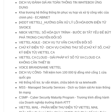
DỊCH VỤ ĐÁNH GIÁ AN TOÀN THÔNG TIN WHITEBOX ỨNG
DỤNG
Khai trương hệ thống thông tin phục vụ họp và xử lý công việc của
chính phủ - ECABINET
[HDDT VIETTEL] _HƯỚNG DẪN XỬ LÝ LỖI HÓA ĐƠN ĐIỆN TỬ
SIVOICE
NBOX VIETTEL: SỐ HÓA QUY TRÌNH - BƯỚC ĐI TẤT YẾU ĐỂ BỨT
PHÁ TRONG CHUYỂN ĐỔI SỐ
VIETTEL AGILE - DỊCH VỤ TƯ VẤN CHUYỂN ĐỔI SỐ
CHỨ KÝ ĐIỆN TỬ - DỊCH VỤ CHỨNG THƯ SỐ (CHỨ KÝ SỐ, CHỨ
KÝ ĐIỆN TỬ) VIETTEL CA
VIETTEL CA CLOUD - GIẢI PHÁP KÝ SỐ TỪ XA CLOUD CA
KHÔNG CẦN THIẾT BỊ
VOICE BRANDNAME VIETTEL
DỊCH VỤ CÔNG- Tiết kiệm hơn 100 000 tỷ đồng nhờ cổng 1 cửa
quốc gia
Hệ thống hỗ trợ, tư vấn khám, chữa bệnh từ xa telehealth
MSS - Managed Security Services - Dịch vụ Giám sát An toàn thông
tin mạng
CSMP - Cyber Security Maturity Program - Trương trình đồng hành
của Doanh nghiệp trưởng thành ATTT
VIETTEL MAIL - PHẦN MỀM THƯ ĐIỆN TỬ VIETTEL MAIL