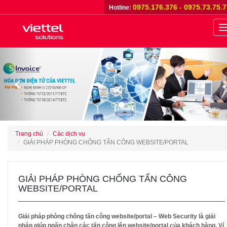
0975.176.376 - 0975.73.75.
Hotline:
n
Previous
Trang chủ
Các dịch vụ
GIẢI PHÁP PHÒNG CHỐNG TẤN CÔNG WEBSITE/PORTAL
GIẢI PHÁP PHÒNG CHỐNG TẤN CÔNG
WEBSITE/PORTAL
Giải pháp phòng chống tấn công website/portal – Web Security là giải
pháp giúp ngăn chặn các tấn công lên website/portal của khách hàng. Ví