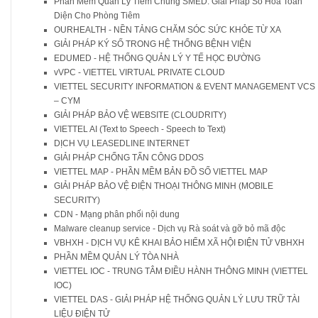
Phần Mềm Quản Lý Tiêm Chủng SMED: Giải Pháp Số Hóa Toàn
Diện Cho Phòng Tiêm
OURHEALTH - NỀN TẢNG CHĂM SÓC SỨC KHỎE TỪ XA
GIẢI PHÁP KÝ SỐ TRONG HỆ THỐNG BỆNH VIỆN
EDUMED - HỆ THỐNG QUẢN LÝ Y TẾ HỌC ĐƯỜNG
vVPC - VIETTEL VIRTUAL PRIVATE CLOUD
VIETTEL SECURITY INFORMATION & EVENT MANAGEMENT VCS
– CYM
GIẢI PHÁP BẢO VỆ WEBSITE (CLOUDRITY)
VIETTEL AI (Text to Speech - Speech to Text)
DỊCH VỤ LEASEDLINE INTERNET
GIẢI PHÁP CHỐNG TẤN CÔNG DDOS
VIETTEL MAP - PHẦN MỀM BẢN ĐỒ SỐ VIETTEL MAP
GIẢI PHÁP BẢO VỆ ĐIỆN THOẠI THÔNG MINH (MOBILE
SECURITY)
CDN - Mạng phân phối nội dung
Malware cleanup service - Dịch vụ Rà soát và gỡ bỏ mã độc
VBHXH - DỊCH VỤ KÊ KHAI BẢO HIỂM XÃ HỘI ĐIỆN TỬ VBHXH
PHẦN MỀM QUẢN LÝ TÒA NHÀ
VIETTEL IOC - TRUNG TÂM ĐIỀU HÀNH THÔNG MINH (VIETTEL
IOC)
VIETTEL DAS - GIẢI PHÁP HỆ THỐNG QUẢN LÝ LƯU TRỮ TÀI
LIỆU ĐIỆN TỬ