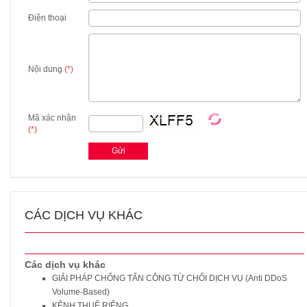
Điện thoại
Nội dung
(*)
Mã xác nhận
(*)
CÁC DỊCH VỤ KHÁC
Các dịch vụ khác
GIẢI PHÁP CHỐNG TẤN CÔNG TỪ CHỐI DỊCH VỤ (Anti DDoS
Volume-Based)
KÊNH THUÊ RIÊNG