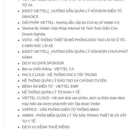
TỪ XA
[HDDT VIETTEL] _HƯỚNG DẪN QUẢN LÝ HÓA ĐƠN ĐIỆN TỬ
SINVOICE
GIẢI PHÁP VIETTEL- Hướng dẫn cấp bù Chứ ký số Viettel CA
Starlink By Viettel: Giải Pháp Internet Vệ Tinh Toàn Diện Cho
Doanh Nghiệp
VOTO - HỆ THỐNG THIẾT BỊ MÔ PHỎNG ĐÀO TẠO LÁI XE Ô TÔ -
CABIN HỌC LÁI XE
[HDDT VIETTEL] _HƯỚNG DẪN QUẢN LÝ HÓA ĐƠN CHƯA PHÁT
HÀNH
DỊCH VỤ DATA SPONSOR
Bài ca chiến thắng - VIETTEL CA
PACS CLOUD - HỆ THỐNG PACS TẬP TRUNG
HỆ THỐNG QUẢN LÝ ĐÀO TẠO VÀ CHỈ ĐẠO TUYẾN
BỆNH ÁN ĐIỆN TỬ - VIETTEL EMR
HỆ THỐNG QUẢN LÝ TỜ KHAI Y TẾ
VIETTEL CLOUD - Hệ sinh thái sản phẩm, dịch vụ Điện toán đám
mây hiện đại được phát triển bởi Tập đoàn Viettel
VOFFICE - VĂN PHÒNG ĐIỆN TỬ THÔNG MINH
AMMIS - PHẦN MỀM QUẢN LÝ TÀI SẢN TRANG THIẾT BỊ VÀ VẬT
TƯ Y TẾ
DỊCH VỤ KÊNH THUÊ RIÊNG