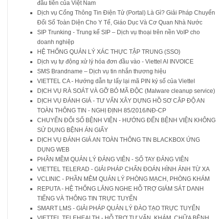
đầu tiên của Việt Nam
Dịch vụ Cổng Thông Tin Điện Tử (Portal) Là Gì? Giải Pháp Chuyển
Đổi Số Toàn Diện Cho Y Tế, Giáo Dục Và Cơ Quan Nhà Nước
SIP Trunking - Trung kế SIP – Dịch vụ thoại trên nền VoIP cho
doanh nghiệp
HỆ THỐNG QUẢN LÝ XÁC THỰC TẬP TRUNG (SSO)
Dịch vụ tự động xử lý hóa đơn đầu vào - Viettel AI INVOICE
SMS Brandname – Dịch vụ tin nhắn thương hiệu
VIETTEL CA - Hướng dẫn tự lấy lại mã PIN ký số của Viettel
DỊCH VỤ RÀ SOÁT VÀ GỠ BỎ MÃ ĐỘC (Malware cleanup service)
DỊCH VỤ ĐÁNH GIÁ - TƯ VẤN XÂY DỰNG HỒ SƠ CÂP ĐỘ AN
TOÀN THÔNG TIN - NGHỊ ĐỊNH 85/2016/NĐ-CP
CHUYỂN ĐỔI SỐ BỆNH VIỆN - HƯỚNG ĐẾN BỆNH VIỆN KHÔNG
SỬ DỤNG BỆNH ÁN GIẤY
DỊCH VỤ ĐÁNH GIÁ AN TOÀN THÔNG TIN BLACKBOX ỨNG
DỤNG WEB
PHẦN MỀM QUẢN LÝ ĐẢNG VIÊN - SỔ TAY ĐẢNG VIÊN
VIETTEL TELERAD - GIẢI PHÁP CHẨN ĐOÁN HÌNH ẢNH TỪ XA
VCLINIC - PHẦN MÊM QUẢN LÝ PHÒNG MẠCH, PHÒNG KHÁM
REPUTA - HỆ THỐNG LẮNG NGHE HỖ TRỢ GIÁM SÁT DANH
TIẾNG VÀ THÔNG TIN TRỰC TUYẾN
SMART LMS - GIẢI PHÁP QUẢN LÝ ĐÀO TẠO TRỰC TUYẾN
VIETTEL TELEHEALTH - HỖ TRỢ TƯ VẤN, KHÁM, CHỮA BỆNH