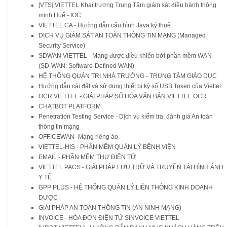
[VTS] VIETTEL Khai trương Trung Tâm giám sát điều hành thông
minh Huế - IOC
VIETTEL CA - Hướng dẫn cấu hình Java ký thuế
DỊCH VỤ GIÁM SÁT AN TOÀN THÔNG TIN MẠNG (Managed
Security Service)
SDWAN VIETTEL - Mạng được điều khiển bởi phần mềm WAN
(SD-WAN: Software-Defined WAN)
HỆ THỐNG QUẢN TRỊ NHÀ TRƯỜNG - TRUNG TÂM GIÁO DỤC
Hướng dẫn cài đặt và sử dụng thiết bị ký số USB Token của Viettel
OCR VIETTEL - GIẢI PHÁP SỐ HÓA VĂN BẢN VIETTEL OCR
CHATBOT PLATFORM
Penetration Testing Service - Dịch vụ kiểm tra, đánh giá An toàn
thông tin mạng
OFFICEWAN- Mạng riêng ảo
VIETTEL-HIS - PHẦN MỀM QUẢN LÝ BỆNH VIỆN
EMAIL - PHẦN MỀM THƯ ĐIỆN TỬ
VIETTEL PACS - GIẢI PHÁP LƯU TRỮ VÀ TRUYỀN TÀI HÌNH ẢNH
Y TẾ
GPP PLUS - HỆ THỐNG QUẢN LÝ LIÊN THÔNG KINH DOANH
DƯỢC
GIẢI PHÁP AN TOÀN THÔNG TIN (AN NINH MẠNG)
INVOICE - HÓA ĐƠN ĐIỆN TỬ SINVOICE VIETTEL