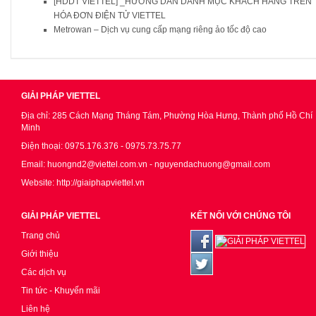
[HDDT VIETTEL] _HƯỚNG DẪN DANH MỤC KHÁCH HÀNG TRÊN
HÓA ĐƠN ĐIỆN TỬ VIETTEL
Metrowan – Dịch vụ cung cấp mạng riêng ảo tốc độ cao
GIẢI PHÁP VIETTEL
Địa chỉ: 285 Cách Mạng Tháng Tám, Phường Hòa Hưng, Thành phố Hồ Chí
Minh
Điện thoại: 0975.176.376 - 0975.73.75.77
Email: huongnd2@viettel.com.vn - nguyendachuong@gmail.com
Website: http://giaiphapviettel.vn
GIẢI PHÁP VIETTEL
KẾT NỐI VỚI CHÚNG TÔI
Trang chủ
Giới thiệu
Các dịch vụ
Tin tức - Khuyến mãi
Liên hệ