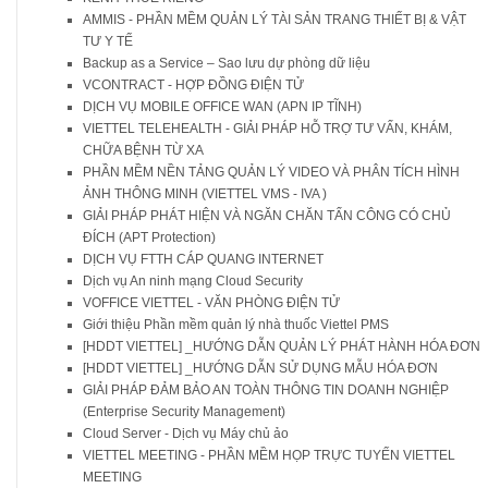
AMMIS - PHẦN MỀM QUẢN LÝ TÀI SẢN TRANG THIẾT BỊ & VẬT
TƯ Y TẾ
Backup as a Service – Sao lưu dự phòng dữ liệu
VCONTRACT - HỢP ĐỒNG ĐIỆN TỬ
DỊCH VỤ MOBILE OFFICE WAN (APN IP TĨNH)
VIETTEL TELEHEALTH - GIẢI PHÁP HỖ TRỢ TƯ VẤN, KHÁM,
CHỮA BỆNH TỪ XA
PHẦN MỀM NỀN TẢNG QUẢN LÝ VIDEO VÀ PHÂN TÍCH HÌNH
ẢNH THÔNG MINH (VIETTEL VMS - IVA )
GIẢI PHÁP PHÁT HIỆN VÀ NGĂN CHĂN TẤN CÔNG CÓ CHỦ
ĐÍCH (APT Protection)
DỊCH VỤ FTTH CÁP QUANG INTERNET
Dịch vụ An ninh mạng Cloud Security
VOFFICE VIETTEL - VĂN PHÒNG ĐIỆN TỬ
Giới thiệu Phần mềm quản lý nhà thuốc Viettel PMS
[HDDT VIETTEL] _HƯỚNG DẪN QUẢN LÝ PHÁT HÀNH HÓA ĐƠN
[HDDT VIETTEL] _HƯỚNG DẪN SỬ DỤNG MẪU HÓA ĐƠN
GIẢI PHÁP ĐẢM BẢO AN TOÀN THÔNG TIN DOANH NGHIỆP
(Enterprise Security Management)
Cloud Server - Dịch vụ Máy chủ ảo
VIETTEL MEETING - PHẦN MỀM HỌP TRỰC TUYẾN VIETTEL
MEETING