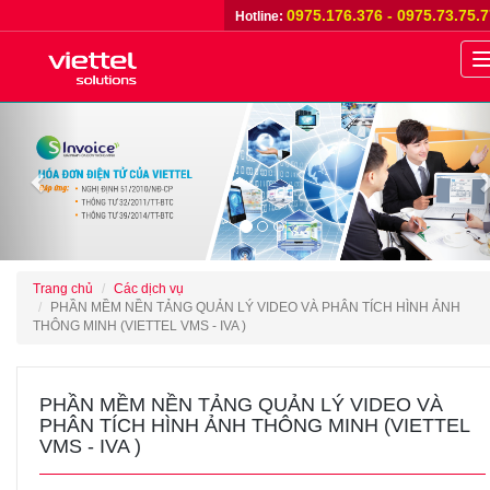
0975.176.376 - 0975.73.75.
Hotline:
n
Previous
Trang chủ
Các dịch vụ
PHẦN MỀM NỀN TẢNG QUẢN LÝ VIDEO VÀ PHÂN TÍCH HÌNH ẢNH
THÔNG MINH (VIETTEL VMS - IVA )
PHẦN MỀM NỀN TẢNG QUẢN LÝ VIDEO VÀ
PHÂN TÍCH HÌNH ẢNH THÔNG MINH (VIETTEL
VMS - IVA )