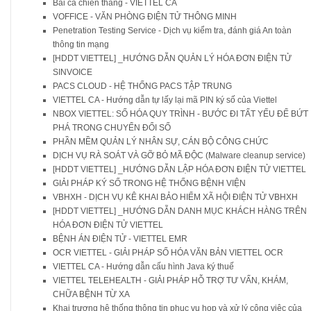
Bài ca chiến thắng - VIETTEL CA
VOFFICE - VĂN PHÒNG ĐIỆN TỬ THÔNG MINH
Penetration Testing Service - Dịch vụ kiểm tra, đánh giá An toàn
thông tin mạng
[HDDT VIETTEL] _HƯỚNG DẪN QUẢN LÝ HÓA ĐƠN ĐIỆN TỬ
SINVOICE
PACS CLOUD - HỆ THỐNG PACS TẬP TRUNG
VIETTEL CA - Hướng dẫn tự lấy lại mã PIN ký số của Viettel
NBOX VIETTEL: SỐ HÓA QUY TRÌNH - BƯỚC ĐI TẤT YẾU ĐỂ BỨT
PHÁ TRONG CHUYỂN ĐỔI SỐ
PHẦN MỀM QUẢN LÝ NHÂN SỰ, CÁN BỘ CÔNG CHỨC
DỊCH VỤ RÀ SOÁT VÀ GỠ BỎ MÃ ĐỘC (Malware cleanup service)
[HDDT VIETTEL] _HƯỚNG DẪN LẬP HÓA ĐƠN ĐIỆN TỬ VIETTEL
GIẢI PHÁP KÝ SỐ TRONG HỆ THỐNG BỆNH VIỆN
VBHXH - DỊCH VỤ KÊ KHAI BẢO HIỂM XÃ HỘI ĐIỆN TỬ VBHXH
[HDDT VIETTEL] _HƯỚNG DẪN DANH MỤC KHÁCH HÀNG TRÊN
HÓA ĐƠN ĐIỆN TỬ VIETTEL
BỆNH ÁN ĐIỆN TỬ - VIETTEL EMR
OCR VIETTEL - GIẢI PHÁP SỐ HÓA VĂN BẢN VIETTEL OCR
VIETTEL CA - Hướng dẫn cấu hình Java ký thuế
VIETTEL TELEHEALTH - GIẢI PHÁP HỖ TRỢ TƯ VẤN, KHÁM,
CHỮA BỆNH TỪ XA
Khai trương hệ thống thông tin phục vụ họp và xử lý công việc của