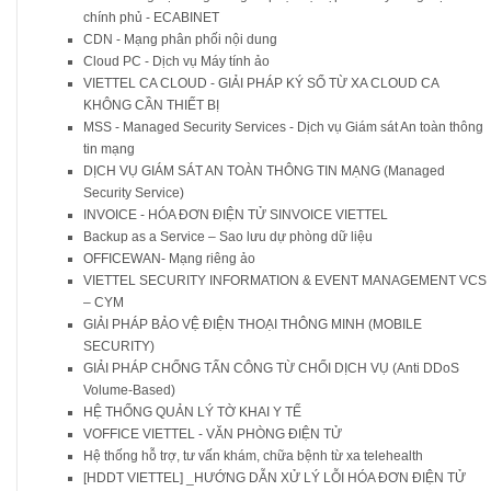
chính phủ - ECABINET
CDN - Mạng phân phối nội dung
Cloud PC - Dịch vụ Máy tính ảo
VIETTEL CA CLOUD - GIẢI PHÁP KÝ SỐ TỪ XA CLOUD CA
KHÔNG CẦN THIẾT BỊ
MSS - Managed Security Services - Dịch vụ Giám sát An toàn thông
tin mạng
DỊCH VỤ GIÁM SÁT AN TOÀN THÔNG TIN MẠNG (Managed
Security Service)
INVOICE - HÓA ĐƠN ĐIỆN TỬ SINVOICE VIETTEL
Backup as a Service – Sao lưu dự phòng dữ liệu
OFFICEWAN- Mạng riêng ảo
VIETTEL SECURITY INFORMATION & EVENT MANAGEMENT VCS
– CYM
GIẢI PHÁP BẢO VỆ ĐIỆN THOẠI THÔNG MINH (MOBILE
SECURITY)
GIẢI PHÁP CHỐNG TẤN CÔNG TỪ CHỐI DỊCH VỤ (Anti DDoS
Volume-Based)
HỆ THỐNG QUẢN LÝ TỜ KHAI Y TẾ
VOFFICE VIETTEL - VĂN PHÒNG ĐIỆN TỬ
Hệ thống hỗ trợ, tư vấn khám, chữa bệnh từ xa telehealth
[HDDT VIETTEL] _HƯỚNG DẪN XỬ LÝ LỖI HÓA ĐƠN ĐIỆN TỬ