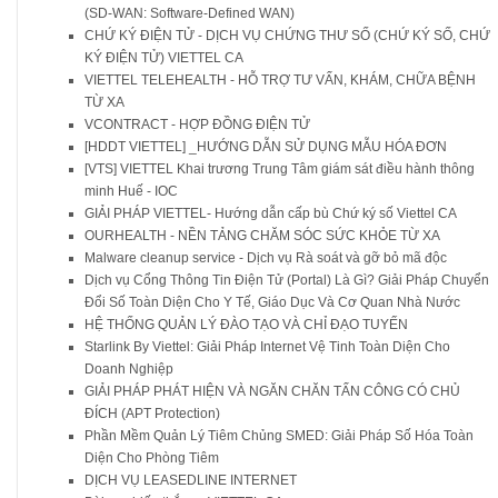
(SD-WAN: Software-Defined WAN)
CHỨ KÝ ĐIỆN TỬ - DỊCH VỤ CHỨNG THƯ SỐ (CHỨ KÝ SỐ, CHỨ
KÝ ĐIỆN TỬ) VIETTEL CA
VIETTEL TELEHEALTH - HỖ TRỢ TƯ VẤN, KHÁM, CHỮA BỆNH
TỪ XA
VCONTRACT - HỢP ĐỒNG ĐIỆN TỬ
[HDDT VIETTEL] _HƯỚNG DẪN SỬ DỤNG MẪU HÓA ĐƠN
[VTS] VIETTEL Khai trương Trung Tâm giám sát điều hành thông
minh Huế - IOC
GIẢI PHÁP VIETTEL- Hướng dẫn cấp bù Chứ ký số Viettel CA
OURHEALTH - NỀN TẢNG CHĂM SÓC SỨC KHỎE TỪ XA
Malware cleanup service - Dịch vụ Rà soát và gỡ bỏ mã độc
Dịch vụ Cổng Thông Tin Điện Tử (Portal) Là Gì? Giải Pháp Chuyển
Đổi Số Toàn Diện Cho Y Tế, Giáo Dục Và Cơ Quan Nhà Nước
HỆ THỐNG QUẢN LÝ ĐÀO TẠO VÀ CHỈ ĐẠO TUYẾN
Starlink By Viettel: Giải Pháp Internet Vệ Tinh Toàn Diện Cho
Doanh Nghiệp
GIẢI PHÁP PHÁT HIỆN VÀ NGĂN CHĂN TẤN CÔNG CÓ CHỦ
ĐÍCH (APT Protection)
Phần Mềm Quản Lý Tiêm Chủng SMED: Giải Pháp Số Hóa Toàn
Diện Cho Phòng Tiêm
DỊCH VỤ LEASEDLINE INTERNET