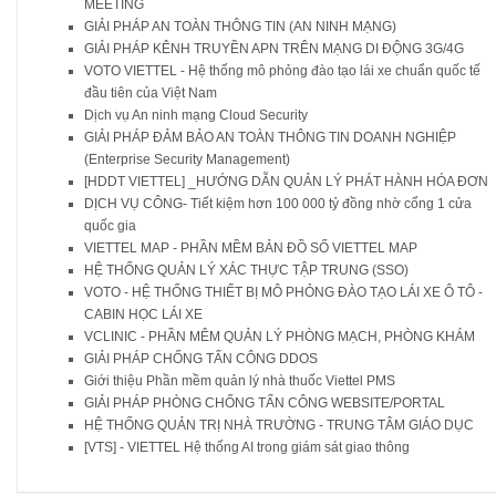
MEETING
GIẢI PHÁP AN TOÀN THÔNG TIN (AN NINH MẠNG)
GIẢI PHÁP KÊNH TRUYỀN APN TRÊN MẠNG DI ĐỘNG 3G/4G
VOTO VIETTEL - Hệ thống mô phỏng đào tạo lái xe chuẩn quốc tế
đầu tiên của Việt Nam
Dịch vụ An ninh mạng Cloud Security
GIẢI PHÁP ĐẢM BẢO AN TOÀN THÔNG TIN DOANH NGHIỆP
(Enterprise Security Management)
[HDDT VIETTEL] _HƯỚNG DẪN QUẢN LÝ PHÁT HÀNH HÓA ĐƠN
DỊCH VỤ CÔNG- Tiết kiệm hơn 100 000 tỷ đồng nhờ cổng 1 cửa
quốc gia
VIETTEL MAP - PHẦN MỀM BẢN ĐỒ SỐ VIETTEL MAP
HỆ THỐNG QUẢN LÝ XÁC THỰC TẬP TRUNG (SSO)
VOTO - HỆ THỐNG THIẾT BỊ MÔ PHỎNG ĐÀO TẠO LÁI XE Ô TÔ -
CABIN HỌC LÁI XE
VCLINIC - PHẦN MÊM QUẢN LÝ PHÒNG MẠCH, PHÒNG KHÁM
GIẢI PHÁP CHỐNG TẤN CÔNG DDOS
Giới thiệu Phần mềm quản lý nhà thuốc Viettel PMS
GIẢI PHÁP PHÒNG CHỐNG TẤN CÔNG WEBSITE/PORTAL
HỆ THỐNG QUẢN TRỊ NHÀ TRƯỜNG - TRUNG TÂM GIÁO DỤC
[VTS] - VIETTEL Hệ thống AI trong giám sát giao thông