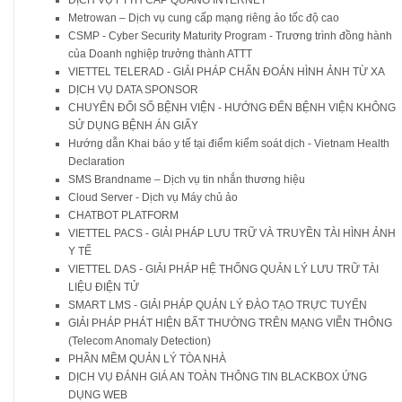
DỊCH VỤ FTTH CÁP QUANG INTERNET
Metrowan – Dịch vụ cung cấp mạng riêng ảo tốc độ cao
CSMP - Cyber Security Maturity Program - Trương trình đồng hành
của Doanh nghiệp trưởng thành ATTT
VIETTEL TELERAD - GIẢI PHÁP CHẨN ĐOÁN HÌNH ẢNH TỪ XA
DỊCH VỤ DATA SPONSOR
CHUYỂN ĐỔI SỐ BỆNH VIỆN - HƯỚNG ĐẾN BỆNH VIỆN KHÔNG
SỬ DỤNG BỆNH ÁN GIẤY
Hướng dẫn Khai báo y tế tại điểm kiểm soát dịch - Vietnam Health
Declaration
SMS Brandname – Dịch vụ tin nhắn thương hiệu
Cloud Server - Dịch vụ Máy chủ ảo
CHATBOT PLATFORM
VIETTEL PACS - GIẢI PHÁP LƯU TRỮ VÀ TRUYỀN TÀI HÌNH ẢNH
Y TẾ
VIETTEL DAS - GIẢI PHÁP HỆ THỐNG QUẢN LÝ LƯU TRỮ TÀI
LIỆU ĐIỆN TỬ
SMART LMS - GIẢI PHÁP QUẢN LÝ ĐÀO TẠO TRỰC TUYẾN
GIẢI PHÁP PHÁT HIỆN BẤT THƯỜNG TRÊN MẠNG VIỄN THÔNG
(Telecom Anomaly Detection)
PHẦN MỀM QUẢN LÝ TÒA NHÀ
DỊCH VỤ ĐÁNH GIÁ AN TOÀN THÔNG TIN BLACKBOX ỨNG
DỤNG WEB