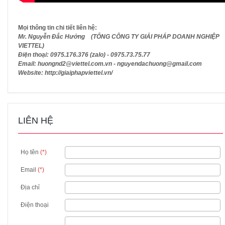
Mọi thông tin chi tiết liên hệ:
Mr. Nguyễn Đắc Hưởng (TỔNG CÔNG TY GIẢI PHÁP DOANH NGHIỆP
VIETTEL)
Điện thoại: 0975.176.376 (zalo) - 0975.73.75.77
Email: huongnd2@viettel.com.vn - nguyendachuong@gmail.com
Website: http://giaiphapviettel.vn/
LIÊN HỆ
Họ tên
(*)
Email
(*)
Địa chỉ
Điện thoại