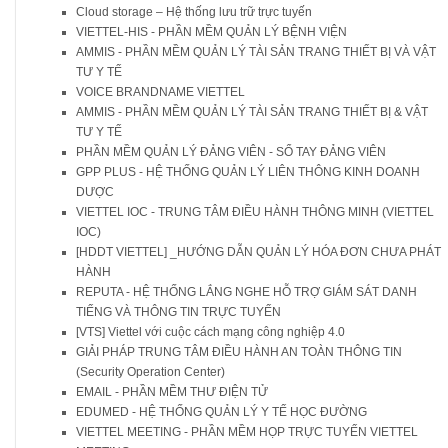
Cloud storage – Hệ thống lưu trữ trực tuyến
VIETTEL-HIS - PHẦN MỀM QUẢN LÝ BỆNH VIỆN
AMMIS - PHẦN MỀM QUẢN LÝ TÀI SẢN TRANG THIẾT BỊ VÀ VẬT
TƯ Y TẾ
VOICE BRANDNAME VIETTEL
AMMIS - PHẦN MỀM QUẢN LÝ TÀI SẢN TRANG THIẾT BỊ & VẬT
TƯ Y TẾ
PHẦN MỀM QUẢN LÝ ĐẢNG VIÊN - SỔ TAY ĐẢNG VIÊN
GPP PLUS - HỆ THỐNG QUẢN LÝ LIÊN THÔNG KINH DOANH
DƯỢC
VIETTEL IOC - TRUNG TÂM ĐIỀU HÀNH THÔNG MINH (VIETTEL
IOC)
[HDDT VIETTEL] _HƯỚNG DẪN QUẢN LÝ HÓA ĐƠN CHƯA PHÁT
HÀNH
REPUTA - HỆ THỐNG LẮNG NGHE HỖ TRỢ GIÁM SÁT DANH
TIẾNG VÀ THÔNG TIN TRỰC TUYẾN
[VTS] Viettel với cuộc cách mạng công nghiệp 4.0
GIẢI PHÁP TRUNG TÂM ĐIỀU HÀNH AN TOÀN THÔNG TIN
(Security Operation Center)
EMAIL - PHẦN MỀM THƯ ĐIỆN TỬ
EDUMED - HỆ THỐNG QUẢN LÝ Y TẾ HỌC ĐƯỜNG
VIETTEL MEETING - PHẦN MỀM HỌP TRỰC TUYẾN VIETTEL