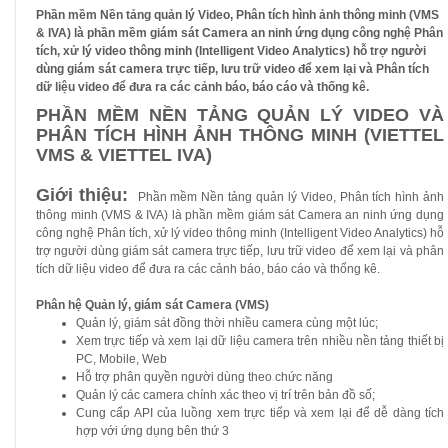
Phần mềm Nền tảng quản lý Video, Phân tích hình ảnh thông minh (VMS
& IVA) là phần mềm giám sát Camera an ninh ứng dụng công nghệ Phân
tích, xử lý video thông minh (Intelligent Video Analytics) hỗ trợ người
dùng giám sát camera trực tiếp, lưu trữ video để xem lại và Phân tích
dữ liệu video để đưa ra các cảnh báo, báo cáo và thống kê.
PHẦN MỀM NỀN TẢNG QUẢN LÝ VIDEO VÀ
PHÂN TÍCH HÌNH ẢNH THÔNG MINH (VIETTEL
VMS & VIETTEL IVA)
Giới thiệu:
Phần mềm Nền tảng quản lý Video, Phân tích hình ảnh
thông minh (VMS & IVA) là phần mềm giám sát Camera an ninh ứng dụng
công nghệ Phân tích, xử lý video thông minh (Intelligent Video Analytics) hỗ
trợ người dùng giám sát camera trực tiếp, lưu trữ video để xem lại và phân
tích dữ liệu video để đưa ra các cảnh báo, báo cáo và thống kê.
Phân hệ Quản lý, giám sát Camera (VMS)
Quản lý, giám sát đồng thời nhiều camera cùng một lúc;
Xem trực tiếp và xem lại dữ liệu camera trên nhiều nền tảng thiết bị
PC, Mobile, Web
Hỗ trợ phân quyền người dùng theo chức năng
Quản lý các camera chính xác theo vị trí trên bản đồ số;
Cung cấp API của luồng xem trực tiếp và xem lại để dễ dàng tích
hợp với ứng dụng bên thứ 3