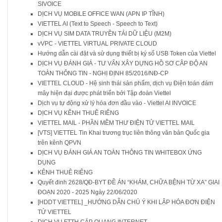
SIVOICE
DỊCH VỤ MOBILE OFFICE WAN (APN IP TĨNH)
VIETTEL AI (Text to Speech - Speech to Text)
DỊCH VỤ SIM DATA TRUYỀN TẢI DỮ LIỆU (M2M)
vVPC - VIETTEL VIRTUAL PRIVATE CLOUD
Hướng dẫn cài đặt và sử dụng thiết bị ký số USB Token của Viettel
DỊCH VỤ ĐÁNH GIÁ - TƯ VẤN XÂY DỰNG HỒ SƠ CÂP ĐỘ AN
TOÀN THÔNG TIN - NGHỊ ĐỊNH 85/2016/NĐ-CP
VIETTEL CLOUD - Hệ sinh thái sản phẩm, dịch vụ Điện toán đám
mây hiện đại được phát triển bởi Tập đoàn Viettel
Dịch vụ tự động xử lý hóa đơn đầu vào - Viettel AI INVOICE
DỊCH VỤ KÊNH THUÊ RIÊNG
VIETTEL MAIL - PHẦN MỀM THƯ ĐIỆN TỬ VIETTEL MAIL
[VTS] VIETTEL Tin Khai trương trục liên thông văn bản Quốc gia
trên kênh QPVN
DỊCH VỤ ĐÁNH GIÁ AN TOÀN THÔNG TIN WHITEBOX ỨNG
DỤNG
KÊNH THUÊ RIÊNG
Quyết đinh 2628/QĐ-BYT ĐỀ ÁN “KHÁM, CHỮA BỆNH TỪ XA” GIAI
ĐOẠN 2020 - 2025 Ngày 22/06/2020
[HDDT VIETTEL] _HƯỚNG DẪN CHÚ Ý KHI LẬP HÓA ĐƠN ĐIỆN
TỬ VIETTEL