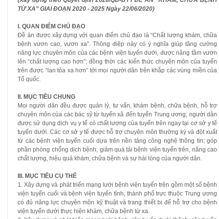
TỪ XA” GIAI ĐOẠN 2020 - 2025 Ngày 22/06/2020)
I. QUAN ĐIỂM CHỦ ĐẠO
Đề án được xây dựng với quan điểm chủ đạo là “Chất lượng khám, chữa
bệnh vươn cao, vươn xa”. Thông điệp này có ý nghĩa giúp tăng cường
năng lực chuyên môn của các bệnh viện tuyến dưới, được nâng tầm vươn
lên “chất lượng cao hơn”; đồng thời các kiến thức chuyên môn của tuyến
trên được “lan tỏa xa hơn” tới mọi người dân trên khắp các vùng miền của
Tổ quốc.
II. MỤC TIÊU CHUNG
Mọi người dân đều được quản lý, tư vấn, khám bệnh, chữa bệnh, hỗ trợ
chuyên môn của các bác sỹ từ tuyến xã đến tuyến Trung ương; người dân
được sử dụng dịch vụ y tế có chất lượng của tuyến trên ngay tại cơ sở y tế
tuyến dưới. Các cơ sở y tế được hỗ trợ chuyên môn thường kỳ và đột xuất
từ các bệnh viện tuyến cuối dựa trên nền tảng công nghệ thông tin; góp
phần phòng chống dịch bệnh, giảm quá tải bệnh viện tuyến trên, nâng cao
chất lượng, hiệu quả khám, chữa bệnh và sự hài lòng của người dân.
III. MỤC TIÊU CỤ THỂ
1. Xây dựng và phát triển mạng lưới bệnh viện tuyến trên gồm một số bệnh
viện tuyến cuối và bệnh viện tuyến tỉnh, thành phố trực thuộc Trung ương
có đủ năng lực chuyên môn kỹ thuật và trang thiết bị để hỗ trợ cho bệnh
viện tuyến dưới thực hiện khám, chữa bệnh từ xa.