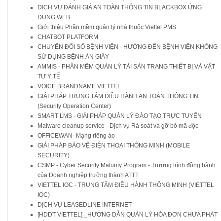
DỊCH VỤ ĐÁNH GIÁ AN TOÀN THÔNG TIN BLACKBOX ỨNG
DỤNG WEB
Giới thiệu Phần mềm quản lý nhà thuốc Viettel PMS
CHATBOT PLATFORM
CHUYỂN ĐỔI SỐ BỆNH VIỆN - HƯỚNG ĐẾN BỆNH VIỆN KHÔNG
SỬ DỤNG BỆNH ÁN GIẤY
AMMIS - PHẦN MỀM QUẢN LÝ TÀI SẢN TRANG THIẾT BỊ VÀ VẬT
TƯ Y TẾ
VOICE BRANDNAME VIETTEL
GIẢI PHÁP TRUNG TÂM ĐIỀU HÀNH AN TOÀN THÔNG TIN
(Security Operation Center)
SMART LMS - GIẢI PHÁP QUẢN LÝ ĐÀO TẠO TRỰC TUYẾN
Malware cleanup service - Dịch vụ Rà soát và gỡ bỏ mã độc
OFFICEWAN- Mạng riêng ảo
GIẢI PHÁP BẢO VỆ ĐIỆN THOẠI THÔNG MINH (MOBILE
SECURITY)
CSMP - Cyber Security Maturity Program - Trương trình đồng hành
của Doanh nghiệp trưởng thành ATTT
VIETTEL IOC - TRUNG TÂM ĐIỀU HÀNH THÔNG MINH (VIETTEL
IOC)
DỊCH VỤ LEASEDLINE INTERNET
[HDDT VIETTEL] _HƯỚNG DẪN QUẢN LÝ HÓA ĐƠN CHƯA PHÁT