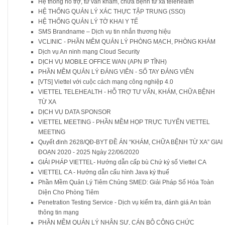
Hệ thống hỗ trợ, tư vấn khám, chữa bệnh từ xa telehealth
HỆ THỐNG QUẢN LÝ XÁC THỰC TẬP TRUNG (SSO)
HỆ THỐNG QUẢN LÝ TỜ KHAI Y TẾ
SMS Brandname – Dịch vụ tin nhắn thương hiệu
VCLINIC - PHẦN MÊM QUẢN LÝ PHÒNG MẠCH, PHÒNG KHÁM
Dịch vụ An ninh mạng Cloud Security
DỊCH VỤ MOBILE OFFICE WAN (APN IP TĨNH)
PHẦN MỀM QUẢN LÝ ĐẢNG VIÊN - SỔ TAY ĐẢNG VIÊN
[VTS] Viettel với cuộc cách mạng công nghiệp 4.0
VIETTEL TELEHEALTH - HỖ TRỢ TƯ VẤN, KHÁM, CHỮA BỆNH
TỪ XA
DỊCH VỤ DATA SPONSOR
VIETTEL MEETING - PHẦN MỀM HỌP TRỰC TUYẾN VIETTEL
MEETING
Quyết đinh 2628/QĐ-BYT ĐỀ ÁN “KHÁM, CHỮA BỆNH TỪ XA” GIAI
ĐOẠN 2020 - 2025 Ngày 22/06/2020
GIẢI PHÁP VIETTEL- Hướng dẫn cấp bù Chứ ký số Viettel CA
VIETTEL CA - Hướng dẫn cấu hình Java ký thuế
Phần Mềm Quản Lý Tiêm Chủng SMED: Giải Pháp Số Hóa Toàn
Diện Cho Phòng Tiêm
Penetration Testing Service - Dịch vụ kiểm tra, đánh giá An toàn
thông tin mạng
PHẦN MỀM QUẢN LÝ NHÂN SỰ, CÁN BỘ CÔNG CHỨC