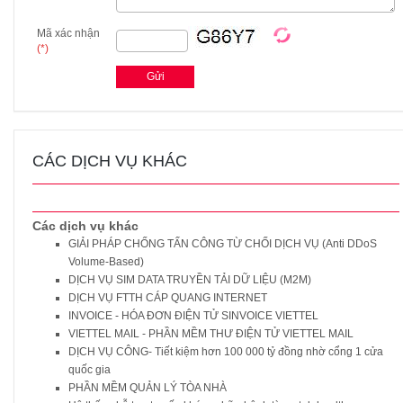
Mã xác nhận
(*)
CÁC DỊCH VỤ KHÁC
Các dịch vụ khác
GIẢI PHÁP CHỐNG TẤN CÔNG TỪ CHỐI DỊCH VỤ (Anti DDoS
Volume-Based)
DỊCH VỤ SIM DATA TRUYỀN TẢI DỮ LIỆU (M2M)
DỊCH VỤ FTTH CÁP QUANG INTERNET
INVOICE - HÓA ĐƠN ĐIỆN TỬ SINVOICE VIETTEL
VIETTEL MAIL - PHẦN MỀM THƯ ĐIỆN TỬ VIETTEL MAIL
DỊCH VỤ CÔNG- Tiết kiệm hơn 100 000 tỷ đồng nhờ cổng 1 cửa
quốc gia
PHẦN MỀM QUẢN LÝ TÒA NHÀ