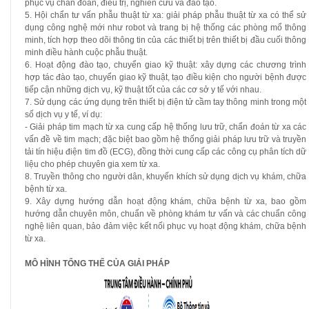
phục vụ chẩn đoán, điều trị, nghiên cứu và đào tạo.
5. Hội chẩn tư vấn phẫu thuật từ xa: giải pháp phẫu thuật từ xa có thể sử
dụng công nghệ mới như robot và trang bị hệ thống các phòng mổ thông
minh, tích hợp theo dõi thông tin của các thiết bị trên thiết bị đầu cuối thông
minh điều hành cuộc phẫu thuật.
6. Hoạt động đào tạo, chuyển giao kỹ thuật: xây dựng các chương trình
hợp tác đào tạo, chuyển giao kỹ thuật, tạo điều kiện cho người bệnh được
tiếp cận những dịch vụ, kỹ thuật tốt của các cơ sở y tế với nhau.
7. Sử dụng các ứng dụng trên thiết bị điện tử cầm tay thông minh trong một
số dịch vụ y tế, ví dụ:
- Giải pháp tim mạch từ xa cung cấp hệ thống lưu trữ, chẩn đoán từ xa các
vấn đề về tim mạch; đặc biệt bao gồm hệ thống giải pháp lưu trữ và truyền
tải tín hiệu điện tim đồ (ECG), đồng thời cung cấp các công cụ phân tích dữ
liệu cho phép chuyên gia xem từ xa.
8. Truyền thông cho người dân, khuyến khích sử dụng dịch vụ khám, chữa
bệnh từ xa.
9. Xây dựng hướng dẫn hoạt động khám, chữa bệnh từ xa, bao gồm
hướng dẫn chuyên môn, chuẩn về phòng khám tư vấn và các chuẩn công
nghệ liên quan, bảo đảm việc kết nối phục vụ hoạt động khám, chữa bệnh
từ xa.
MÔ HÌNH TỔNG THỂ CỦA GIẢI PHÁP