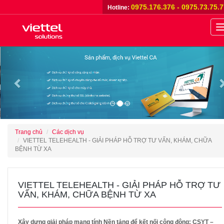
0975.176.376 - 0975.73.75.
Hotline:
n
Previous
Trang chủ
Các dịch vụ
VIETTEL TELEHEALTH - GIẢI PHÁP HỖ TRỢ TƯ VẤN, KHÁM, CHỮA
BỆNH TỪ XA
VIETTEL TELEHEALTH - GIẢI PHÁP HỖ TRỢ TƯ
VẤN, KHÁM, CHỮA BỆNH TỪ XA
Xây dựng giải pháp mang tính Nền tảng để kết nối cộng động: CSYT –