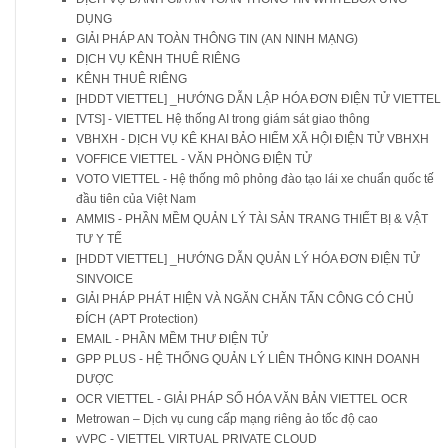
DỤNG
GIẢI PHÁP AN TOÀN THÔNG TIN (AN NINH MẠNG)
DỊCH VỤ KÊNH THUÊ RIÊNG
KÊNH THUÊ RIÊNG
[HDDT VIETTEL] _HƯỚNG DẪN LẬP HÓA ĐƠN ĐIỆN TỬ VIETTEL
[VTS] - VIETTEL Hệ thống AI trong giám sát giao thông
VBHXH - DỊCH VỤ KÊ KHAI BẢO HIỂM XÃ HỘI ĐIỆN TỬ VBHXH
VOFFICE VIETTEL - VĂN PHÒNG ĐIỆN TỬ
VOTO VIETTEL - Hệ thống mô phỏng đào tạo lái xe chuẩn quốc tế
đầu tiên của Việt Nam
AMMIS - PHẦN MỀM QUẢN LÝ TÀI SẢN TRANG THIẾT BỊ & VẬT
TƯ Y TẾ
[HDDT VIETTEL] _HƯỚNG DẪN QUẢN LÝ HÓA ĐƠN ĐIỆN TỬ
SINVOICE
GIẢI PHÁP PHÁT HIỆN VÀ NGĂN CHĂN TẤN CÔNG CÓ CHỦ
ĐÍCH (APT Protection)
EMAIL - PHẦN MỀM THƯ ĐIỆN TỬ
GPP PLUS - HỆ THỐNG QUẢN LÝ LIÊN THÔNG KINH DOANH
DƯỢC
OCR VIETTEL - GIẢI PHÁP SỐ HÓA VĂN BẢN VIETTEL OCR
Metrowan – Dịch vụ cung cấp mạng riêng ảo tốc độ cao
vVPC - VIETTEL VIRTUAL PRIVATE CLOUD