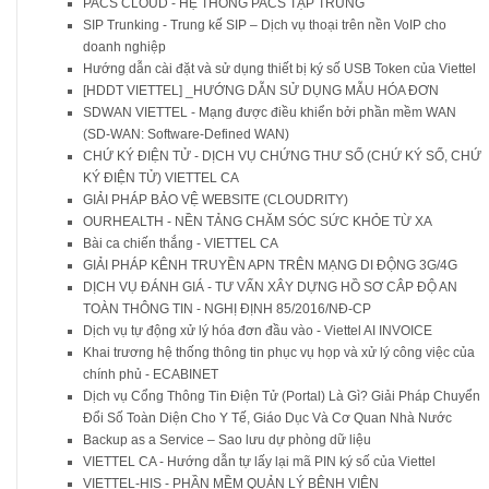
PACS CLOUD - HỆ THỐNG PACS TẬP TRUNG
SIP Trunking - Trung kế SIP – Dịch vụ thoại trên nền VoIP cho
doanh nghiệp
Hướng dẫn cài đặt và sử dụng thiết bị ký số USB Token của Viettel
[HDDT VIETTEL] _HƯỚNG DẪN SỬ DỤNG MẪU HÓA ĐƠN
SDWAN VIETTEL - Mạng được điều khiển bởi phần mềm WAN
(SD-WAN: Software-Defined WAN)
CHỨ KÝ ĐIỆN TỬ - DỊCH VỤ CHỨNG THƯ SỐ (CHỨ KÝ SỐ, CHỨ
KÝ ĐIỆN TỬ) VIETTEL CA
GIẢI PHÁP BẢO VỆ WEBSITE (CLOUDRITY)
OURHEALTH - NỀN TẢNG CHĂM SÓC SỨC KHỎE TỪ XA
Bài ca chiến thắng - VIETTEL CA
GIẢI PHÁP KÊNH TRUYỀN APN TRÊN MẠNG DI ĐỘNG 3G/4G
DỊCH VỤ ĐÁNH GIÁ - TƯ VẤN XÂY DỰNG HỒ SƠ CÂP ĐỘ AN
TOÀN THÔNG TIN - NGHỊ ĐỊNH 85/2016/NĐ-CP
Dịch vụ tự động xử lý hóa đơn đầu vào - Viettel AI INVOICE
Khai trương hệ thống thông tin phục vụ họp và xử lý công việc của
chính phủ - ECABINET
Dịch vụ Cổng Thông Tin Điện Tử (Portal) Là Gì? Giải Pháp Chuyển
Đổi Số Toàn Diện Cho Y Tế, Giáo Dục Và Cơ Quan Nhà Nước
Backup as a Service – Sao lưu dự phòng dữ liệu
VIETTEL CA - Hướng dẫn tự lấy lại mã PIN ký số của Viettel
VIETTEL-HIS - PHẦN MỀM QUẢN LÝ BỆNH VIỆN