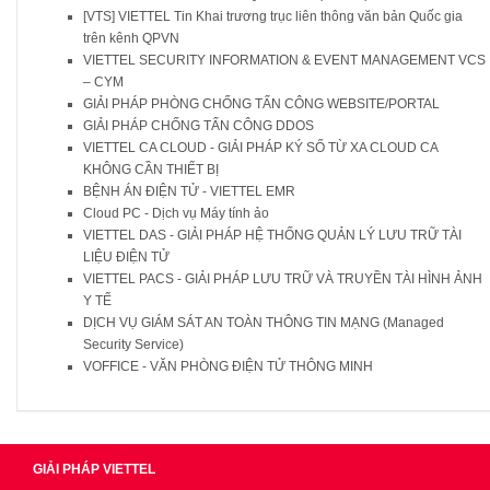
[VTS] VIETTEL Tin Khai trương trục liên thông văn bản Quốc gia
trên kênh QPVN
VIETTEL SECURITY INFORMATION & EVENT MANAGEMENT VCS
– CYM
GIẢI PHÁP PHÒNG CHỐNG TẤN CÔNG WEBSITE/PORTAL
GIẢI PHÁP CHỐNG TẤN CÔNG DDOS
VIETTEL CA CLOUD - GIẢI PHÁP KÝ SỐ TỪ XA CLOUD CA
KHÔNG CẦN THIẾT BỊ
BỆNH ÁN ĐIỆN TỬ - VIETTEL EMR
Cloud PC - Dịch vụ Máy tính ảo
VIETTEL DAS - GIẢI PHÁP HỆ THỐNG QUẢN LÝ LƯU TRỮ TÀI
LIỆU ĐIỆN TỬ
VIETTEL PACS - GIẢI PHÁP LƯU TRỮ VÀ TRUYỀN TÀI HÌNH ẢNH
Y TẾ
DỊCH VỤ GIÁM SÁT AN TOÀN THÔNG TIN MẠNG (Managed
Security Service)
VOFFICE - VĂN PHÒNG ĐIỆN TỬ THÔNG MINH
GIẢI PHÁP VIETTEL