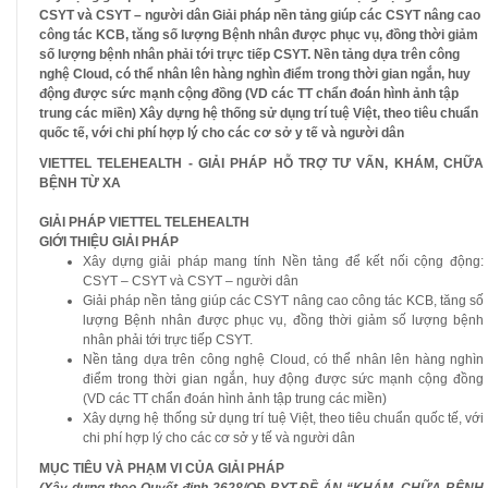
CSYT và CSYT – người dân Giải pháp nền tảng giúp các CSYT nâng cao
công tác KCB, tăng số lượng Bệnh nhân được phục vụ, đồng thời giảm
số lượng bệnh nhân phải tới trực tiếp CSYT. Nền tảng dựa trên công
nghệ Cloud, có thể nhân lên hàng nghìn điểm trong thời gian ngắn, huy
động được sức mạnh cộng đồng (VD các TT chẩn đoán hình ảnh tập
trung các miền) Xây dựng hệ thống sử dụng trí tuệ Việt, theo tiêu chuẩn
quốc tế, với chi phí hợp lý cho các cơ sở y tế và người dân
VIETTEL TELEHEALTH - GIẢI PHÁP HỖ TRỢ TƯ VẤN, KHÁM, CHỮA
BỆNH TỪ XA
GIẢI PHÁP VIETTEL TELEHEALTH
GIỚI THIỆU GIẢI PHÁP
Xây dựng giải pháp mang tính Nền tảng để kết nối cộng động:
CSYT – CSYT và CSYT – người dân
Giải pháp nền tảng giúp các CSYT nâng cao công tác KCB, tăng số
lượng Bệnh nhân được phục vụ, đồng thời giảm số lượng bệnh
nhân phải tới trực tiếp CSYT.
Nền tảng dựa trên công nghệ Cloud, có thể nhân lên hàng nghìn
điểm trong thời gian ngắn, huy động được sức mạnh cộng đồng
(VD các TT chẩn đoán hình ảnh tập trung các miền)
Xây dựng hệ thống sử dụng trí tuệ Việt, theo tiêu chuẩn quốc tế, với
chi phí hợp lý cho các cơ sở y tế và người dân
MỤC TIÊU VÀ PHẠM VI CỦA GIẢI PHÁP
(Xây dựng theo Quyết định 2628/QĐ-BYT ĐỀ ÁN “KHÁM, CHỮA BỆNH