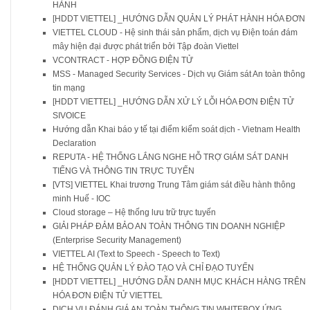
HÀNH
[HDDT VIETTEL] _HƯỚNG DẪN QUẢN LÝ PHÁT HÀNH HÓA ĐƠN
VIETTEL CLOUD - Hệ sinh thái sản phẩm, dịch vụ Điện toán đám
mây hiện đại được phát triển bởi Tập đoàn Viettel
VCONTRACT - HỢP ĐỒNG ĐIỆN TỬ
MSS - Managed Security Services - Dịch vụ Giám sát An toàn thông
tin mạng
[HDDT VIETTEL] _HƯỚNG DẪN XỬ LÝ LỖI HÓA ĐƠN ĐIỆN TỬ
SIVOICE
Hướng dẫn Khai báo y tế tại điểm kiểm soát dịch - Vietnam Health
Declaration
REPUTA - HỆ THỐNG LẮNG NGHE HỖ TRỢ GIÁM SÁT DANH
TIẾNG VÀ THÔNG TIN TRỰC TUYẾN
[VTS] VIETTEL Khai trương Trung Tâm giám sát điều hành thông
minh Huế - IOC
Cloud storage – Hệ thống lưu trữ trực tuyến
GIẢI PHÁP ĐẢM BẢO AN TOÀN THÔNG TIN DOANH NGHIỆP
(Enterprise Security Management)
VIETTEL AI (Text to Speech - Speech to Text)
HỆ THỐNG QUẢN LÝ ĐÀO TẠO VÀ CHỈ ĐẠO TUYẾN
[HDDT VIETTEL] _HƯỚNG DẪN DANH MỤC KHÁCH HÀNG TRÊN
HÓA ĐƠN ĐIỆN TỬ VIETTEL
DỊCH VỤ ĐÁNH GIÁ AN TOÀN THÔNG TIN WHITEBOX ỨNG