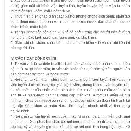
2. Xây dựng và phát triển mạng lưới bệnh viện tuyến dưới (bệnh viện tuyến
dưới) gồm một số bệnh viện tuyến tỉnh, tuyến huyện, bệnh viện tư nhân
thực hiện việc khám, chữa bệnh từ xa.
3. Thực hiện biện pháp giãn cách xã hội phòng chống dịch bệnh, giảm tập
trung đông người tại bệnh viện, giảm số lượng người dân phải đến cơ sở
khám bệnh, chữa bệnh.
4. Tăng cường tiếp cận dịch vụ y tế có chất lượng cho người dân ở vùng
nông thôn, đặc biệt người dân vùng sâu, xa, khó khăn.
5. Giảm chi phí khám, chữa bệnh, chi phí bảo hiểm y tế và chi phí tiền túi
của người dân.
IV. CÁC HOẠT ĐỘNG CHÍNH
1. Tư vấn y tế từ xa (tele-health): thành lập và duy trì bộ phận khám, chữa
bệnh từ xa tại bệnh viện; tư vấn sức khỏe từ xa, từ bác sỹ đến người dân
bao gồm bác sỹ trong và ngoài nước.
2. Hội chẩn tư vấn khám, chữa bệnh từ xa: từ bệnh viện tuyến trên và bệnh
viện tuyến dưới tới trung tâm y tế, bệnh viện, phòng khám tuyến huyện, xã.
3. Hội chẩn tư vấn chẩn đoán hình ảnh từ xa: Giải pháp chẩn đoán hình
ảnh từ xa hiện được các nhà cung cấp triển khai ở một địa điểm để gửi
hình ảnh chụp của người bệnh cho một chuyên gia chẩn đoán hình ảnh tại
một địa điểm khác và nhận được lời khuyên nhanh nhất về tình trạng
người bệnh.
4. Hội chẩn tư vấn huyết học, truyền máu, vi sinh, hóa sinh, miễn dịch, giải
phẫu bệnh. Giải pháp hội chẩn xét nghiệm, giải phẫu bệnh từ xa cho phép
các bác sỹ và chuyên gia trao đổi, chia sẻ kết quả, tình trạng bệnh lý… để