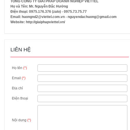
TỔNG CÔNG TY GIẢI PHÁP DOANH NGHIỆP VIETTEL
Họ và Tên: Mr. Nguyễn Đắc Hưởng
Điện thoại: 0975.176.376 (zalo) - 0975.73.75.77
Email: huongnd2@viettel.com.vn - nguyendachuong@gmail.com
Website: http://giaiphapviettel.vn/
LIÊN HỆ
Họ tên
(*)
Email
(*)
Địa chỉ
Điện thoại
Nội dung
(*)