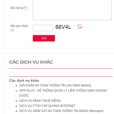
Nội dung
(*)
Mã xác nhận
(*)
CÁC DỊCH VỤ KHÁC
Các dịch vụ khác
GIẢI PHÁP AN TOÀN THÔNG TIN (AN NINH MẠNG)
GPP PLUS - HỆ THỐNG QUẢN LÝ LIÊN THÔNG KINH DOANH
DƯỢC
DỊCH VỤ KÊNH THUÊ RIÊNG
DỊCH VỤ FTTH CÁP QUANG INTERNET
DỊCH VỤ GIÁM SÁT AN TOÀN THÔNG TIN MẠNG (Managed