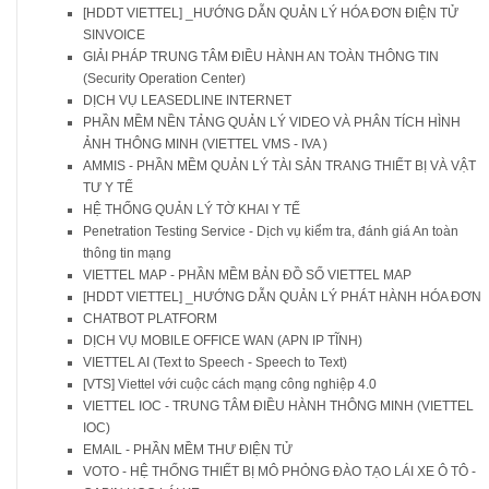
[HDDT VIETTEL] _HƯỚNG DẪN QUẢN LÝ HÓA ĐƠN ĐIỆN TỬ
SINVOICE
GIẢI PHÁP TRUNG TÂM ĐIỀU HÀNH AN TOÀN THÔNG TIN
(Security Operation Center)
DỊCH VỤ LEASEDLINE INTERNET
PHẦN MỀM NỀN TẢNG QUẢN LÝ VIDEO VÀ PHÂN TÍCH HÌNH
ẢNH THÔNG MINH (VIETTEL VMS - IVA )
AMMIS - PHẦN MỀM QUẢN LÝ TÀI SẢN TRANG THIẾT BỊ VÀ VẬT
TƯ Y TẾ
HỆ THỐNG QUẢN LÝ TỜ KHAI Y TẾ
Penetration Testing Service - Dịch vụ kiểm tra, đánh giá An toàn
thông tin mạng
VIETTEL MAP - PHẦN MỀM BẢN ĐỒ SỐ VIETTEL MAP
[HDDT VIETTEL] _HƯỚNG DẪN QUẢN LÝ PHÁT HÀNH HÓA ĐƠN
CHATBOT PLATFORM
DỊCH VỤ MOBILE OFFICE WAN (APN IP TĨNH)
VIETTEL AI (Text to Speech - Speech to Text)
[VTS] Viettel với cuộc cách mạng công nghiệp 4.0
VIETTEL IOC - TRUNG TÂM ĐIỀU HÀNH THÔNG MINH (VIETTEL
IOC)
EMAIL - PHẦN MỀM THƯ ĐIỆN TỬ
VOTO - HỆ THỐNG THIẾT BỊ MÔ PHỎNG ĐÀO TẠO LÁI XE Ô TÔ -