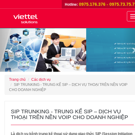
0975.176.376 - 0975.73.75.
Hotline:
n
Previous
Trang chủ
Các dịch vụ
SIP TRUNKING - TRUNG KẾ SIP – DỊCH VỤ THOẠI TRÊN NỀN VOIP
CHO DOANH NGHIỆP
SIP TRUNKING - TRUNG KẾ SIP – DỊCH VỤ
THOẠI TRÊN NỀN VOIP CHO DOANH NGHIỆP
Là dịch vụ kênh trung kế thoại sử dụng giao thức SIP (Session Initiation