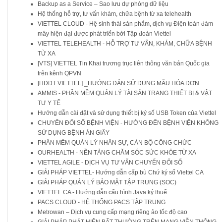
Backup as a Service – Sao lưu dự phòng dữ liệu
Hệ thống hỗ trợ, tư vấn khám, chữa bệnh từ xa telehealth
VIETTEL CLOUD - Hệ sinh thái sản phẩm, dịch vụ Điện toán đám
mây hiện đại được phát triển bởi Tập đoàn Viettel
VIETTEL TELEHEALTH - HỖ TRỢ TƯ VẤN, KHÁM, CHỮA BỆNH
TỪ XA
[VTS] VIETTEL Tin Khai trương trục liên thông văn bản Quốc gia
trên kênh QPVN
[HDDT VIETTEL] _HƯỚNG DẪN SỬ DỤNG MẪU HÓA ĐƠN
AMMIS - PHẦN MỀM QUẢN LÝ TÀI SẢN TRANG THIẾT BỊ & VẬT
TƯ Y TẾ
Hướng dẫn cài đặt và sử dụng thiết bị ký số USB Token của Viettel
CHUYỂN ĐỔI SỐ BỆNH VIỆN - HƯỚNG ĐẾN BỆNH VIỆN KHÔNG
SỬ DỤNG BỆNH ÁN GIẤY
PHẦN MỀM QUẢN LÝ NHÂN SỰ, CÁN BỘ CÔNG CHỨC
OURHEALTH - NỀN TẢNG CHĂM SÓC SỨC KHỎE TỪ XA
VIETTEL AGILE - DỊCH VỤ TƯ VẤN CHUYỂN ĐỔI SỐ
GIẢI PHÁP VIETTEL- Hướng dẫn cấp bù Chứ ký số Viettel CA
GIẢI PHÁP QUẢN LÝ BẢO MẬT TẬP TRUNG (SOC)
VIETTEL CA - Hướng dẫn cấu hình Java ký thuế
PACS CLOUD - HỆ THỐNG PACS TẬP TRUNG
Metrowan – Dịch vụ cung cấp mạng riêng ảo tốc độ cao
GIẢI PHÁP PHÁT HIỆN BẤT THƯỜNG TRÊN MẠNG VIỄN THÔNG