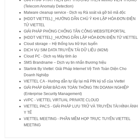
(Telecom Anomaly Detection)
Malware cleanup service - Dịch vụ Rà soát và gỡ bỏ mã độc
[HDDT VIETTEL] _HƯỚNG DẪN CHÚ Ý KHI LẬP HÓA ĐƠN ĐIỆN
TỬ VIETTEL
GIẢI PHÁP PHÒNG CHỐNG TẤN CÔNG WEBSITE/PORTAL
[HDDT VIETTEL] _HƯỚNG DẪN LẬP HÓA ĐƠN ĐIỆN TỬ VIETTEL
Cloud storage – Hệ thống lưu trữ trực tuyến
DỊCH VỤ SIM DATA TRUYỀN TẢI DỮ LIỆU (M2M)
Cloud PC - Dịch vụ Máy tính ảo
SMS Brandname – Dịch vụ tin nhắn thương hiệu
Starlink By Viettel: Giải Pháp Internet Vệ Tinh Toàn Diện Cho
Doanh Nghiệp
VIETTEL CA - Hướng dẫn tự lấy lại mã PIN ký số của Viettel
GIẢI PHÁP ĐẢM BẢO AN TOÀN THÔNG TIN DOANH NGHIỆP
(Enterprise Security Management)
vVPC - VIETTEL VIRTUAL PRIVATE CLOUD
VIETTEL PACS - GIẢI PHÁP LƯU TRỮ VÀ TRUYỀN TÀI HÌNH ẢNH
Y TẾ
VIETTEL MEETING - PHẦN MỀM HỌP TRỰC TUYẾN VIETTEL
MEETING