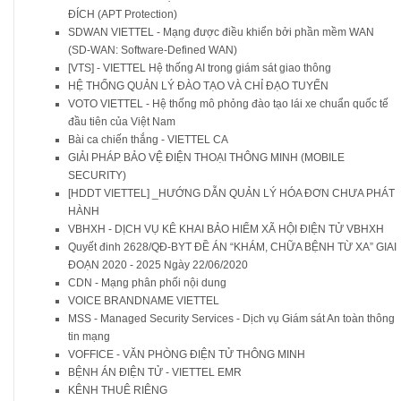
ĐÍCH (APT Protection)
SDWAN VIETTEL - Mạng được điều khiển bởi phần mềm WAN
(SD-WAN: Software-Defined WAN)
[VTS] - VIETTEL Hệ thống AI trong giám sát giao thông
HỆ THỐNG QUẢN LÝ ĐÀO TẠO VÀ CHỈ ĐẠO TUYẾN
VOTO VIETTEL - Hệ thống mô phỏng đào tạo lái xe chuẩn quốc tế
đầu tiên của Việt Nam
Bài ca chiến thắng - VIETTEL CA
GIẢI PHÁP BẢO VỆ ĐIỆN THOẠI THÔNG MINH (MOBILE
SECURITY)
[HDDT VIETTEL] _HƯỚNG DẪN QUẢN LÝ HÓA ĐƠN CHƯA PHÁT
HÀNH
VBHXH - DỊCH VỤ KÊ KHAI BẢO HIỂM XÃ HỘI ĐIỆN TỬ VBHXH
Quyết đinh 2628/QĐ-BYT ĐỀ ÁN “KHÁM, CHỮA BỆNH TỪ XA” GIAI
ĐOẠN 2020 - 2025 Ngày 22/06/2020
CDN - Mạng phân phối nội dung
VOICE BRANDNAME VIETTEL
MSS - Managed Security Services - Dịch vụ Giám sát An toàn thông
tin mạng
VOFFICE - VĂN PHÒNG ĐIỆN TỬ THÔNG MINH
BỆNH ÁN ĐIỆN TỬ - VIETTEL EMR
KÊNH THUÊ RIÊNG