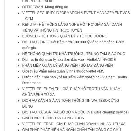
CABIN HỌC LÁI XE
OFFICEWAN- Mạng riêng ảo
VIETTEL SECURITY INFORMATION & EVENT MANAGEMENT VCS
– CYM
REPUTA - HỆ THỐNG LẮNG NGHE HỖ TRỢ GIÁM SÁT DANH
TIẾNG VÀ THÔNG TIN TRỰC TUYẾN
EDUMED - HỆ THỐNG QUẢN LÝ Y TẾ HỌC ĐƯỜNG
DỊCH VỤ CÔNG- Tiết kiệm hơn 100 000 tỷ đồng nhờ cổng 1 cửa
quốc gia
HỆ THỐNG QUẢN TRỊ NHÀ TRƯỜNG - TRUNG TÂM GIÁO DỤC
Dịch vụ tự động xử lý hóa đơn đầu vào - Viettel AI INVOICE
PHẦN MỀM QUẢN LÝ ĐẢNG VIÊN - SỔ TAY ĐẢNG VIÊN
Giới thiệu Phần mềm quản lý nhà thuốc Viettel PMS
Hướng dẫn Khai báo y tế tại điểm kiểm soát dịch - Vietnam Health
Declaration
VIETTEL TELEHEALTH - GIẢI PHÁP HỖ TRỢ TƯ VẤN, KHÁM,
CHỮA BỆNH TỪ XA
DỊCH VỤ ĐÁNH GIÁ AN TOÀN THÔNG TIN WHITEBOX ỨNG
DỤNG
DỊCH VỤ RÀ SOÁT VÀ GỠ BỎ MÃ ĐỘC (Malware cleanup service)
GIẢI PHÁP CHỐNG TẤN CÔNG DDOS
VIETTEL TELERAD - GIẢI PHÁP CHẨN ĐOÁN HÌNH ẢNH TỪ XA
GIẢI PHÁP PHÁT HIỆN VÀ NGĂN CHĂN TẤN CÔNG CÓ CHỦ