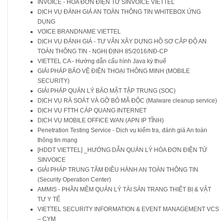
INVOICE - HÓA ĐƠN ĐIỆN TỬ SINVOICE VIETTEL
DỊCH VỤ ĐÁNH GIÁ AN TOÀN THÔNG TIN WHITEBOX ỨNG
DỤNG
VOICE BRANDNAME VIETTEL
DỊCH VỤ ĐÁNH GIÁ - TƯ VẤN XÂY DỰNG HỒ SƠ CÂP ĐỘ AN
TOÀN THÔNG TIN - NGHỊ ĐỊNH 85/2016/NĐ-CP
VIETTEL CA - Hướng dẫn cấu hình Java ký thuế
GIẢI PHÁP BẢO VỆ ĐIỆN THOẠI THÔNG MINH (MOBILE
SECURITY)
GIẢI PHÁP QUẢN LÝ BẢO MẬT TẬP TRUNG (SOC)
DỊCH VỤ RÀ SOÁT VÀ GỠ BỎ MÃ ĐỘC (Malware cleanup service)
DỊCH VỤ FTTH CÁP QUANG INTERNET
DỊCH VỤ MOBILE OFFICE WAN (APN IP TĨNH)
Penetration Testing Service - Dịch vụ kiểm tra, đánh giá An toàn
thông tin mạng
[HDDT VIETTEL] _HƯỚNG DẪN QUẢN LÝ HÓA ĐƠN ĐIỆN TỬ
SINVOICE
GIẢI PHÁP TRUNG TÂM ĐIỀU HÀNH AN TOÀN THÔNG TIN
(Security Operation Center)
AMMIS - PHẦN MỀM QUẢN LÝ TÀI SẢN TRANG THIẾT BỊ & VẬT
TƯ Y TẾ
VIETTEL SECURITY INFORMATION & EVENT MANAGEMENT VCS
– CYM