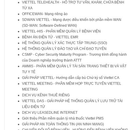
VIETTEL TELEHEALTH - HỖ TRỢ TƯ VẤN, KHÁM, CHỮA BỆNH
TỪ XA
OFFICEWAN- Mạng riêng ảo
SDWAN VIETTEL - Mạng được điều khiển bởi phần mềm WAN
(SD-WAN: Software-Defined WAN)
VIETTEL-HIS - PHẦN MỀM QUẢN LÝ BỆNH VIỆN
BỆNH ÁN ĐIỆN TỬ - VIETTEL EMR
HỆ THỐNG QUẢN LÝ XÁC THỰC TẬP TRUNG (SSO)
HỆ THỐNG QUẢN LÝ ĐÀO TẠO VÀ CHỈ ĐẠO TUYẾN
CSMP - Cyber Security Maturity Program - Trương trình đồng hành
của Doanh nghiệp trưởng thành ATTT
AMMIS - PHẦN MỀM QUẢN LÝ TÀI SẢN TRANG THIẾT BỊ VÀ VẬT
TƯ Y TẾ
GIẢI PHÁP VIETTEL- Hướng dẫn cấp bù Chứ ký số Viettel CA
VIETTEL MEETING - PHẦN MỀM HỌP TRỰC TUYẾN VIETTEL
MEETING
DỊCH VỤ KÊNH THUÊ RIÊNG
VIETTEL DAS - GIẢI PHÁP HỆ THỐNG QUẢN LÝ LƯU TRỮ TÀI
LIỆU ĐIỆN TỬ
DỊCH VỤ LEASEDLINE INTERNET
Giới thiệu Phần mềm quản lý nhà thuốc Viettel PMS
GIẢI PHÁP AN TOÀN THÔNG TIN (AN NINH MẠNG)