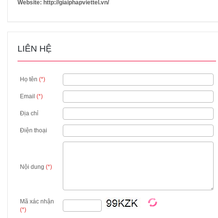
Website: http://giaiphapviettel.vn/
LIÊN HỆ
Họ tên
(*)
Email
(*)
Địa chỉ
Điện thoại
Nội dung
(*)
Mã xác nhận
(*)