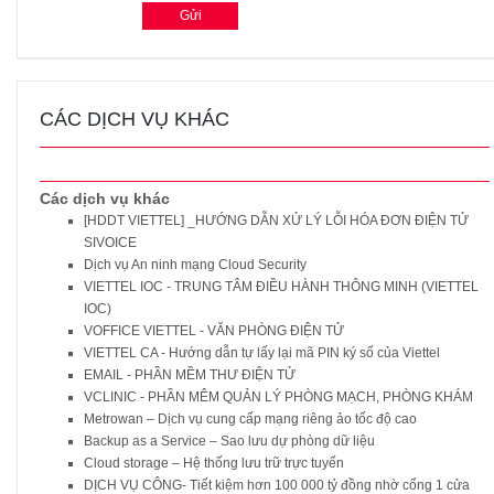
CÁC DỊCH VỤ KHÁC
Các dịch vụ khác
[HDDT VIETTEL] _HƯỚNG DẪN XỬ LÝ LỖI HÓA ĐƠN ĐIỆN TỬ
SIVOICE
Dịch vụ An ninh mạng Cloud Security
VIETTEL IOC - TRUNG TÂM ĐIỀU HÀNH THÔNG MINH (VIETTEL
IOC)
VOFFICE VIETTEL - VĂN PHÒNG ĐIỆN TỬ
VIETTEL CA - Hướng dẫn tự lấy lại mã PIN ký số của Viettel
EMAIL - PHẦN MỀM THƯ ĐIỆN TỬ
VCLINIC - PHẦN MÊM QUẢN LÝ PHÒNG MẠCH, PHÒNG KHÁM
Metrowan – Dịch vụ cung cấp mạng riêng ảo tốc độ cao
Backup as a Service – Sao lưu dự phòng dữ liệu
Cloud storage – Hệ thống lưu trữ trực tuyến
DỊCH VỤ CÔNG- Tiết kiệm hơn 100 000 tỷ đồng nhờ cổng 1 cửa