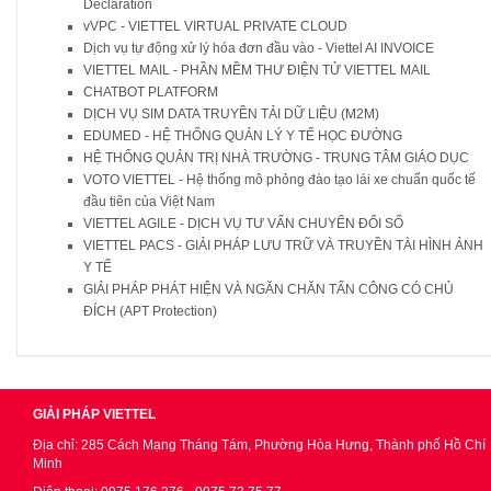
Declaration
vVPC - VIETTEL VIRTUAL PRIVATE CLOUD
Dịch vụ tự động xử lý hóa đơn đầu vào - Viettel AI INVOICE
VIETTEL MAIL - PHẦN MỀM THƯ ĐIỆN TỬ VIETTEL MAIL
CHATBOT PLATFORM
DỊCH VỤ SIM DATA TRUYỀN TẢI DỮ LIỆU (M2M)
EDUMED - HỆ THỐNG QUẢN LÝ Y TẾ HỌC ĐƯỜNG
HỆ THỐNG QUẢN TRỊ NHÀ TRƯỜNG - TRUNG TÂM GIÁO DỤC
VOTO VIETTEL - Hệ thống mô phỏng đào tạo lái xe chuẩn quốc tế
đầu tiên của Việt Nam
VIETTEL AGILE - DỊCH VỤ TƯ VẤN CHUYỂN ĐỔI SỐ
VIETTEL PACS - GIẢI PHÁP LƯU TRỮ VÀ TRUYỀN TÀI HÌNH ẢNH
Y TẾ
GIẢI PHÁP PHÁT HIỆN VÀ NGĂN CHĂN TẤN CÔNG CÓ CHỦ
ĐÍCH (APT Protection)
GIẢI PHÁP VIETTEL
Địa chỉ: 285 Cách Mạng Tháng Tám, Phường Hòa Hưng, Thành phố Hồ Chí
Minh