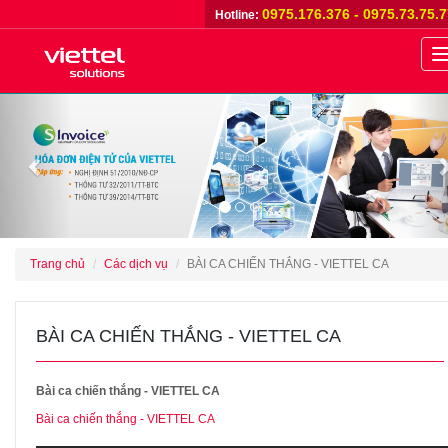
0975.176.376 - 0975.73.75.
Hotline:
n
Previous
Trang chủ
Các dịch vụ
BÀI CA CHIẾN THẮNG - VIETTEL CA
BÀI CA CHIẾN THẮNG - VIETTEL CA
Bài ca chiến thắng - VIETTEL CA
Bài ca chiến thắng - VIETTEL CA