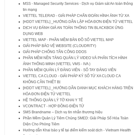
MSS - Managed Security Services - Dịch vụ Giám sát An toàn thông
tin mạng
VIETTEL TELERAD - GIẢI PHÁP CHẨN ĐOÁN HÌNH ẢNH TỪ XA
[HDDT VIETTEL] _HƯỚNG DẪN LẬP HÓA ĐƠN ĐIỆN TỬ VIETTEL
DỊCH VỤ ĐÁNH GIÁ AN TOÀN THÔNG TIN BLACKBOX ỨNG
DỤNG WEB
VIETTEL MAP - PHẦN MỀM BẢN ĐỒ SỐ VIETTEL MAP
GIẢI PHÁP BẢO VỆ WEBSITE (CLOUDRITY)
GIẢI PHÁP CHỐNG TẤN CÔNG DDOS
PHẦN MỀM NỀN TẢNG QUẢN LÝ VIDEO VÀ PHÂN TÍCH HÌNH
ẢNH THÔNG MINH (VIETTEL VMS - IVA )
PHẦN MỀM QUẢN LÝ ĐẢNG VIÊN - SỔ TAY ĐẢNG VIÊN
VIETTEL CA CLOUD - GIẢI PHÁP KÝ SỐ TỪ XA CLOUD CA
KHÔNG CẦN THIẾT BỊ
[HDDT VIETTEL] _HƯỚNG DẪN DANH MỤC KHÁCH HÀNG TRÊN
HÓA ĐƠN ĐIỆN TỬ VIETTEL
HỆ THỐNG QUẢN LÝ TỜ KHAI Y TẾ
VCONTRACT - HỢP ĐỒNG ĐIỆN TỬ
SMS Brandname – Dịch vụ tin nhắn thương hiệu
Phần Mềm Quản Lý Tiêm Chủng SMED: Giải Pháp Số Hóa Toàn
Diện Cho Phòng Tiêm
Hướng dẫn Khai báo y tế tại điểm kiểm soát dịch - Vietnam Health