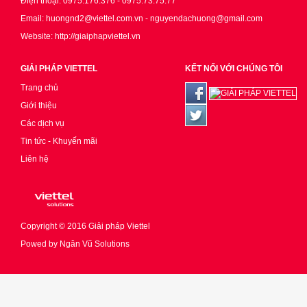
Điện thoại: 0975.176.376 - 0975.73.75.77
Email: huongnd2@viettel.com.vn - nguyendachuong@gmail.com
Website: http://giaiphapviettel.vn
GIẢI PHÁP VIETTEL
KẾT NỐI VỚI CHÚNG TÔI
Trang chủ
Giới thiệu
Các dịch vụ
Tin tức - Khuyến mãi
Liên hệ
Copyright © 2016
Giải pháp Viettel
Powed by
Ngân Vũ Solutions