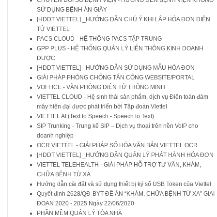
CHUYỂN ĐỔI SỐ BỆNH VIỆN - HƯỚNG ĐẾN BỆNH VIỆN KHÔNG
SỬ DỤNG BỆNH ÁN GIẤY
[HDDT VIETTEL] _HƯỚNG DẪN CHÚ Ý KHI LẬP HÓA ĐƠN ĐIỆN
TỬ VIETTEL
PACS CLOUD - HỆ THỐNG PACS TẬP TRUNG
GPP PLUS - HỆ THỐNG QUẢN LÝ LIÊN THÔNG KINH DOANH
DƯỢC
[HDDT VIETTEL] _HƯỚNG DẪN SỬ DỤNG MẪU HÓA ĐƠN
GIẢI PHÁP PHÒNG CHỐNG TẤN CÔNG WEBSITE/PORTAL
VOFFICE - VĂN PHÒNG ĐIỆN TỬ THÔNG MINH
VIETTEL CLOUD - Hệ sinh thái sản phẩm, dịch vụ Điện toán đám
mây hiện đại được phát triển bởi Tập đoàn Viettel
VIETTEL AI (Text to Speech - Speech to Text)
SIP Trunking - Trung kế SIP – Dịch vụ thoại trên nền VoIP cho
doanh nghiệp
OCR VIETTEL - GIẢI PHÁP SỐ HÓA VĂN BẢN VIETTEL OCR
[HDDT VIETTEL] _HƯỚNG DẪN QUẢN LÝ PHÁT HÀNH HÓA ĐƠN
VIETTEL TELEHEALTH - GIẢI PHÁP HỖ TRỢ TƯ VẤN, KHÁM,
CHỮA BỆNH TỪ XA
Hướng dẫn cài đặt và sử dụng thiết bị ký số USB Token của Viettel
Quyết đinh 2628/QĐ-BYT ĐỀ ÁN “KHÁM, CHỮA BỆNH TỪ XA” GIAI
ĐOẠN 2020 - 2025 Ngày 22/06/2020
PHẦN MỀM QUẢN LÝ TÒA NHÀ