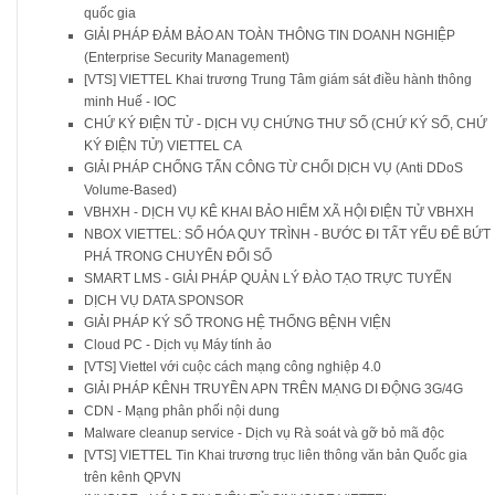
quốc gia
GIẢI PHÁP ĐẢM BẢO AN TOÀN THÔNG TIN DOANH NGHIỆP
(Enterprise Security Management)
[VTS] VIETTEL Khai trương Trung Tâm giám sát điều hành thông
minh Huế - IOC
CHỨ KÝ ĐIỆN TỬ - DỊCH VỤ CHỨNG THƯ SỐ (CHỨ KÝ SỐ, CHỨ
KÝ ĐIỆN TỬ) VIETTEL CA
GIẢI PHÁP CHỐNG TẤN CÔNG TỪ CHỐI DỊCH VỤ (Anti DDoS
Volume-Based)
VBHXH - DỊCH VỤ KÊ KHAI BẢO HIỂM XÃ HỘI ĐIỆN TỬ VBHXH
NBOX VIETTEL: SỐ HÓA QUY TRÌNH - BƯỚC ĐI TẤT YẾU ĐỂ BỨT
PHÁ TRONG CHUYỂN ĐỔI SỐ
SMART LMS - GIẢI PHÁP QUẢN LÝ ĐÀO TẠO TRỰC TUYẾN
DỊCH VỤ DATA SPONSOR
GIẢI PHÁP KÝ SỐ TRONG HỆ THỐNG BỆNH VIỆN
Cloud PC - Dịch vụ Máy tính ảo
[VTS] Viettel với cuộc cách mạng công nghiệp 4.0
GIẢI PHÁP KÊNH TRUYỀN APN TRÊN MẠNG DI ĐỘNG 3G/4G
CDN - Mạng phân phối nội dung
Malware cleanup service - Dịch vụ Rà soát và gỡ bỏ mã độc
[VTS] VIETTEL Tin Khai trương trục liên thông văn bản Quốc gia
trên kênh QPVN