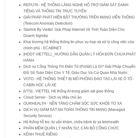
REPUTA - HỆ THỐNG LẮNG NGHE HỖ TRỢ GIÁM SÁT DANH
TIẾNG VÀ THÔNG TIN TRỰC TUYẾN
GIẢI PHÁP PHÁT HIỆN BẤT THƯỜNG TRÊN MẠNG VIỄN THÔNG
(Telecom Anomaly Detection)
Starlink By Viettel: Giải Pháp Internet Vệ Tinh Toàn Diện Cho
Doanh Nghiệp
Khai trương hệ thống thông tin phục vụ họp và xử lý công việc của
chính phủ - ECABINET
[HDDT VIETTEL] _HƯỚNG DẪN QUẢN LÝ HÓA ĐƠN CHƯA PHÁT
HÀNH
Dịch vụ Cổng Thông Tin Điện Tử (Portal) Là Gì? Giải Pháp Chuyển
Đổi Số Toàn Diện Cho Y Tế, Giáo Dục Và Cơ Quan Nhà Nước
VOTO - HỆ THỐNG THIẾT BỊ MÔ PHỎNG ĐÀO TẠO LÁI XE Ô TÔ -
CABIN HỌC LÁI XE
[VTS] - VIETTEL Hệ thống AI trong giám sát giao thông
Cloud Server - Dịch vụ Máy chủ ảo
OURHEALTH - NỀN TẢNG CHĂM SÓC SỨC KHỎE TỪ XA
DỊCH VỤ GIÁM SÁT AN TOÀN THÔNG TIN MẠNG (Managed
Security Service)
Hệ thống hỗ trợ, tư vấn khám, chữa bệnh từ xa telehealth
PHẦN MỀM QUẢN LÝ NHÂN SỰ, CÁN BỘ CÔNG CHỨC
KÊNH THUÊ RIÊNG