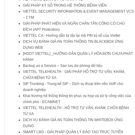
GIẢI PHÁP KÝ SỐ TRONG HỆ THỐNG BỆNH VIỆN
VIETTEL SECURITY INFORMATION & EVENT MANAGEMENT VCS
– CYM
GIẢI PHÁP PHÁT HIỆN VÀ NGĂN CHĂN TẤN CÔNG CÓ CHỦ
ĐÍCH (APT Protection)
VIETTEL CA - Hướng dẫn tự lấy lại mã PIN ký số của Viettel
DỊCH VỤ ĐÁNH GIÁ AN TOÀN THÔNG TIN BLACKBOX ỨNG
DỤNG WEB
[HDDT VIETTEL] _HƯỚNG DẪN QUẢN LÝ HÓA ĐƠN CHƯA PHÁT
HÀNH
Backup as a Service – Sao lưu dự phòng dữ liệu
VIETTEL TELEHEALTH - GIẢI PHÁP HỖ TRỢ TƯ VẤN, KHÁM,
CHỮA BỆNH TỪ XA
SIP Trunking - Trung kế SIP – Dịch vụ thoại trên nền VoIP cho
doanh nghiệp
Khai trương hệ thống thông tin phục vụ họp và xử lý công việc của
chính phủ - ECABINET
VIETTEL TELEHEALTH - HỖ TRỢ TƯ VẤN, KHÁM, CHỮA BỆNH
TỪ XA
DỊCH VỤ ĐÁNH GIÁ AN TOÀN THÔNG TIN WHITEBOX ỨNG
DỤNG
SMART LMS - GIẢI PHÁP QUẢN LÝ ĐÀO TẠO TRỰC TUYẾN