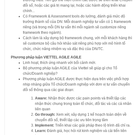
đổi số, hoặc các giá trị mang lại, hoặc các hành động triển khai
chính...
Có Framework & Assessment tools đo lường, đánh giá mức độ
trưởng thành số của DN: Mỗi doanh nghiệp tư vấn có 1 framework
riêng (và trong mỗi DN tư vấn thì mỗi ngành sẽ customize riêng
framework theo ngành).
Cách làm là xây dựng bộ framework chung, với mỗi khách hàng thì
sẽ customize bộ câu hỏi khảo sát riêng phù hợp với mô hình tổ
chức, chức năng nhiệm vụ và đặc thù của DN/TC.
Phương pháp luận VIETTEL AGILE AGILE
Linh hoạt, thích ứng nhanh với bối cảnh mới.
Bộ phương pháp luận AGILE của Viettel sẽ giúp gì cho Tổ
chức/Doanh nghiệp?
Phương pháp luận AGILE được thực hiện dựa trên việc phối hợp
nhịp nhàng giữa Tổ chức/Doanh nghiệp với đơn vị tư vấn chuyển
đổi số thông qua các giai đoạn:
Aware:
Nhận thức được các pain points và thiết lập các
nhận thức chung trong toàn tổ chức, đối tác và các cá nhân
liên quan
Go through:
Xem xét, xây dựng 1 kế hoạch toàn diện về
chuyển đổi số, thiết lập các ưu tiên trọng tâm
Implement:
Triển khai các giải pháp theo lộ trình đã chỉ ra.
Learn:
Đánh giá, học hỏi rút kinh nghiệm và cải tiến liên