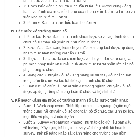
phụ thuộc vào tính chất đặc thù đơn vị.
2. Cách thức đánh giá:Đơn vị chuẩn bị tài liệu. Viettel cùng đồng
hành và đánh giá trực tiếp thông qua phỏng vấn, kiểm tra tài liệu và
triển khai thực tế tại đơn vị
3. Phạm vi:Đánh giá trực tiếp toàn bộ đơn vị.
IV. Các mức độ trưởng thành số
1. Khởi tạo: Bước đầu hình thành chiến lược số và việc kinh doanh
chưa có sự thay đổi (diễn ra như bình thường)
2. Bước đầu: Các sáng kiến chuyển đổi số riêng biệt được áp dụng
nhằm thực hiện những cải tiến cụ thể.
3. Thực thi: Tổ chức đã có chiến lược về chuyển đổi số rõ ràng và
phương pháp triển khai hiệu quả được thực thi tại phần lớn các bộ
phận trong tổ chức.
4. Nâng cao: Chuyển đổi số đang mang lại sự thay đổi nhất quán
trong toàn tổ chức và tạo lợi thế cạnh tranh cho tổ chức.
5. Dẫn dắt: Tổ chức là đơn vị dẫn dắt trong ngành, chuyển đổi số
được áp dụng rộng rãi trong toàn tổ chức và hệ sinh thái.
V. Kế hoạch đánh giá mức độ trưởng thành số Các bước triển khai:
Bước 1: Workshop event: Thiết lập common language (ngôn ngữ
thông dụng) về chuyển đổi số cho toàn bộ tổ chức, xác định lợi ích,
mục tiêu và phạm vi của dự án.
Bước 2: Survey Preparation Phase: Thu thập các dữ liệu ban đầu
về trường. Xây dựng kế hoạch survey và thống nhất kế hoạch
survey.Thiết kế bảng khảo sát dành riêng cho trường bao gồm: