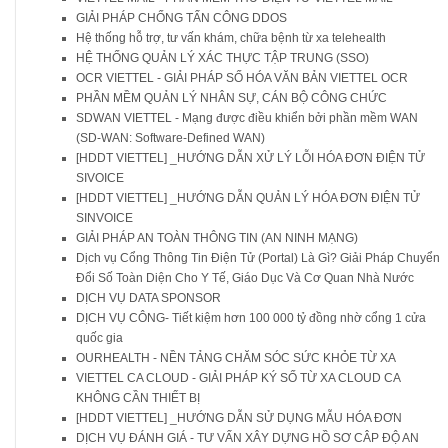
GIẢI PHÁP CHỐNG TẤN CÔNG DDOS
Hệ thống hỗ trợ, tư vấn khám, chữa bệnh từ xa telehealth
HỆ THỐNG QUẢN LÝ XÁC THỰC TẬP TRUNG (SSO)
OCR VIETTEL - GIẢI PHÁP SỐ HÓA VĂN BẢN VIETTEL OCR
PHẦN MỀM QUẢN LÝ NHÂN SỰ, CÁN BỘ CÔNG CHỨC
SDWAN VIETTEL - Mạng được điều khiển bởi phần mềm WAN
(SD-WAN: Software-Defined WAN)
[HDDT VIETTEL] _HƯỚNG DẪN XỬ LÝ LỖI HÓA ĐƠN ĐIỆN TỬ
SIVOICE
[HDDT VIETTEL] _HƯỚNG DẪN QUẢN LÝ HÓA ĐƠN ĐIỆN TỬ
SINVOICE
GIẢI PHÁP AN TOÀN THÔNG TIN (AN NINH MẠNG)
Dịch vụ Cổng Thông Tin Điện Tử (Portal) Là Gì? Giải Pháp Chuyển
Đổi Số Toàn Diện Cho Y Tế, Giáo Dục Và Cơ Quan Nhà Nước
DỊCH VỤ DATA SPONSOR
DỊCH VỤ CÔNG- Tiết kiệm hơn 100 000 tỷ đồng nhờ cổng 1 cửa
quốc gia
OURHEALTH - NỀN TẢNG CHĂM SÓC SỨC KHỎE TỪ XA
VIETTEL CA CLOUD - GIẢI PHÁP KÝ SỐ TỪ XA CLOUD CA
KHÔNG CẦN THIẾT BỊ
[HDDT VIETTEL] _HƯỚNG DẪN SỬ DỤNG MẪU HÓA ĐƠN
DỊCH VỤ ĐÁNH GIÁ - TƯ VẤN XÂY DỰNG HỒ SƠ CÂP ĐỘ AN