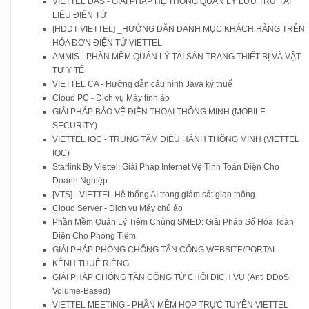
VIETTEL DAS - GIẢI PHÁP HỆ THỐNG QUẢN LÝ LƯU TRỮ TÀI
LIỆU ĐIỆN TỬ
[HDDT VIETTEL] _HƯỚNG DẪN DANH MỤC KHÁCH HÀNG TRÊN
HÓA ĐƠN ĐIỆN TỬ VIETTEL
AMMIS - PHẦN MỀM QUẢN LÝ TÀI SẢN TRANG THIẾT BỊ VÀ VẬT
TƯ Y TẾ
VIETTEL CA - Hướng dẫn cấu hình Java ký thuế
Cloud PC - Dịch vụ Máy tính ảo
GIẢI PHÁP BẢO VỆ ĐIỆN THOẠI THÔNG MINH (MOBILE
SECURITY)
VIETTEL IOC - TRUNG TÂM ĐIỀU HÀNH THÔNG MINH (VIETTEL
IOC)
Starlink By Viettel: Giải Pháp Internet Vệ Tinh Toàn Diện Cho
Doanh Nghiệp
[VTS] - VIETTEL Hệ thống AI trong giám sát giao thông
Cloud Server - Dịch vụ Máy chủ ảo
Phần Mềm Quản Lý Tiêm Chủng SMED: Giải Pháp Số Hóa Toàn
Diện Cho Phòng Tiêm
GIẢI PHÁP PHÒNG CHỐNG TẤN CÔNG WEBSITE/PORTAL
KÊNH THUÊ RIÊNG
GIẢI PHÁP CHỐNG TẤN CÔNG TỪ CHỐI DỊCH VỤ (Anti DDoS
Volume-Based)
VIETTEL MEETING - PHẦN MỀM HỌP TRỰC TUYẾN VIETTEL