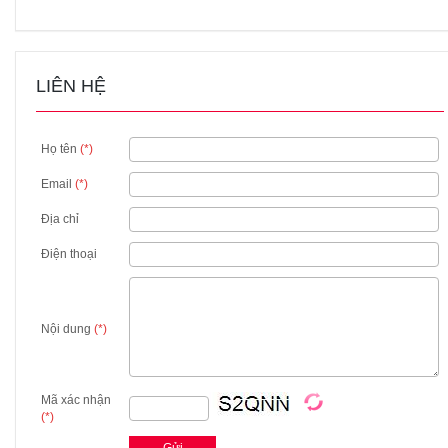
LIÊN HỆ
Họ tên
(*)
Email
(*)
Địa chỉ
Điện thoại
Nội dung
(*)
Mã xác nhận
(*)