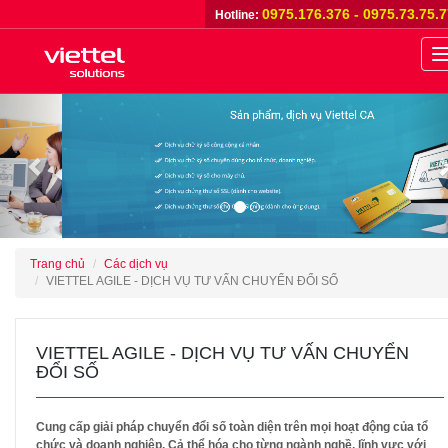
0975.176.376 - 0975.73.75.
Hotline:
n
Previous
Trang chủ
Các dịch vụ
VIETTEL AGILE - DỊCH VỤ TƯ VẤN CHUYỂN ĐỔI SỐ
VIETTEL AGILE - DỊCH VỤ TƯ VẤN CHUYỂN
ĐỔI SỐ
Cung cấp giải pháp chuyển đổi số toàn diện trên mọi hoạt động của tổ
chức và doanh nghiệp. Cả thể hóa cho từng ngành nghề, lĩnh vực với