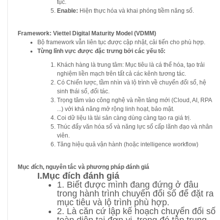
tục.
Enable:
Hiện thực hóa và khai phóng tiềm năng số.
Framework: Viettel Digital Maturity Model (VDMM)
Bộ framework vẫn liên tục được cập nhật, cải tiến cho phù hợp.
Từng lĩnh vực được đặc trưng bởi các yếu tố:
Khách hàng là trung tâm: Mục tiêu là cá thể hóa, tạo trải
nghiệm liền mạch trên tất cả các kênh tương tác.
Có Chiến lược, tầm nhìn và lộ trình về chuyển đổi số, hệ
sinh thái số, đối tác.
Trọng tâm vào công nghệ và nền tảng mới (Cloud, AI, RPA
...) với khả năng mở rộng linh hoạt, bảo mật.
Coi dữ liệu là tài sản càng dùng càng tạo ra giá trị.
Thúc đẩy văn hóa số và năng lực số cấp lãnh đạo và nhân
viên.
Tăng hiệu quả vận hành (hoặc intelligence workflow)
Mục đích, nguyên tắc và phương pháp đánh giá
I.Mục đích đánh giá
1. Biết được mình đang đứng ở đâu
trong hành trình chuyển đổi số để đặt ra
mục tiêu và lộ trình phù hợp.
2. Là căn cứ lập kế hoạch chuyển đổi số
toàn diện tại đơn vị, trong đó tập trung