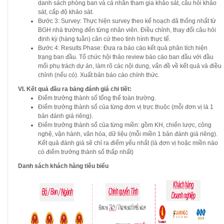
danh sách phòng ban và cá nhân tham gia khảo sát, câu hỏi khảo
sát, cấp độ khảo sát.
Bước 3: Survey: Thực hiện survey theo kế hoạch đã thống nhất từ
BGH nhà trường đến từng nhân viên. Điều chỉnh, thay đổi câu hỏi
định kỳ (hàng tuần) căn cứ theo tình hình thực tế.
Bước 4: Results Phase: Đưa ra báo cáo kết quả phân tích hiện
trạng ban đầu. Tổ chức hội thảo review báo cáo ban đầu với đầu
mối phụ trách dự án, làm rõ các nội dung, vấn đề về kết quả và điều
chỉnh (nếu có). Xuất bản báo cáo chính thức.
VI. Kết quả đầu ra bảng đánh giá chi tiết:
Điểm trưởng thành số tổng thể toàn trường.
Điểm trưởng thành số của từng đơn vị trực thuộc (mỗi đơn vị là 1
bản đánh giá riêng).
Điểm trưởng thành số của từng miền: gồm KH, chiến lược, công
nghệ, vận hành, văn hóa, dữ liệu (mỗi miền 1 bản đánh giá riêng).
Kết quả đánh giá sẽ chỉ ra điểm yếu nhất (là đơn vị hoặc miền nào
có điểm trưởng thành số thấp nhất)
Danh sách khách hàng tiêu biểu