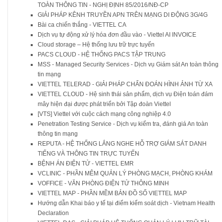
TOÀN THÔNG TIN - NGHỊ ĐỊNH 85/2016/NĐ-CP
GIẢI PHÁP KÊNH TRUYỀN APN TRÊN MẠNG DI ĐỘNG 3G/4G
Bài ca chiến thắng - VIETTEL CA
Dịch vụ tự động xử lý hóa đơn đầu vào - Viettel AI INVOICE
Cloud storage – Hệ thống lưu trữ trực tuyến
PACS CLOUD - HỆ THỐNG PACS TẬP TRUNG
MSS - Managed Security Services - Dịch vụ Giám sát An toàn thông
tin mạng
VIETTEL TELERAD - GIẢI PHÁP CHẨN ĐOÁN HÌNH ẢNH TỪ XA
VIETTEL CLOUD - Hệ sinh thái sản phẩm, dịch vụ Điện toán đám
mây hiện đại được phát triển bởi Tập đoàn Viettel
[VTS] Viettel với cuộc cách mạng công nghiệp 4.0
Penetration Testing Service - Dịch vụ kiểm tra, đánh giá An toàn
thông tin mạng
REPUTA - HỆ THỐNG LẮNG NGHE HỖ TRỢ GIÁM SÁT DANH
TIẾNG VÀ THÔNG TIN TRỰC TUYẾN
BỆNH ÁN ĐIỆN TỬ - VIETTEL EMR
VCLINIC - PHẦN MÊM QUẢN LÝ PHÒNG MẠCH, PHÒNG KHÁM
VOFFICE - VĂN PHÒNG ĐIỆN TỬ THÔNG MINH
VIETTEL MAP - PHẦN MỀM BẢN ĐỒ SỐ VIETTEL MAP
Hướng dẫn Khai báo y tế tại điểm kiểm soát dịch - Vietnam Health
Declaration