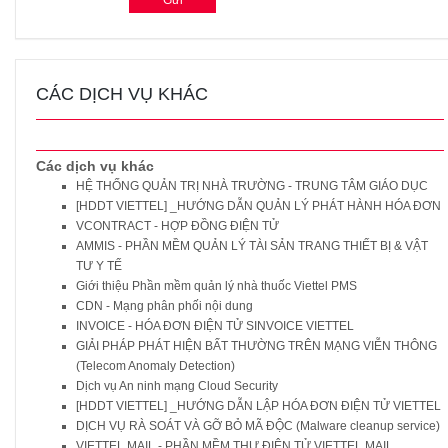
CÁC DỊCH VỤ KHÁC
Các dịch vụ khác
HỆ THỐNG QUẢN TRỊ NHÀ TRƯỜNG - TRUNG TÂM GIÁO DỤC
[HDDT VIETTEL] _HƯỚNG DẪN QUẢN LÝ PHÁT HÀNH HÓA ĐƠN
VCONTRACT - HỢP ĐỒNG ĐIỆN TỬ
AMMIS - PHẦN MỀM QUẢN LÝ TÀI SẢN TRANG THIẾT BỊ & VẬT
TƯ Y TẾ
Giới thiệu Phần mềm quản lý nhà thuốc Viettel PMS
CDN - Mạng phân phối nội dung
INVOICE - HÓA ĐƠN ĐIỆN TỬ SINVOICE VIETTEL
GIẢI PHÁP PHÁT HIỆN BẤT THƯỜNG TRÊN MẠNG VIỄN THÔNG
(Telecom Anomaly Detection)
Dịch vụ An ninh mạng Cloud Security
[HDDT VIETTEL] _HƯỚNG DẪN LẬP HÓA ĐƠN ĐIỆN TỬ VIETTEL
DỊCH VỤ RÀ SOÁT VÀ GỠ BỎ MÃ ĐỘC (Malware cleanup service)
VIETTEL MAIL - PHẦN MỀM THƯ ĐIỆN TỬ VIETTEL MAIL