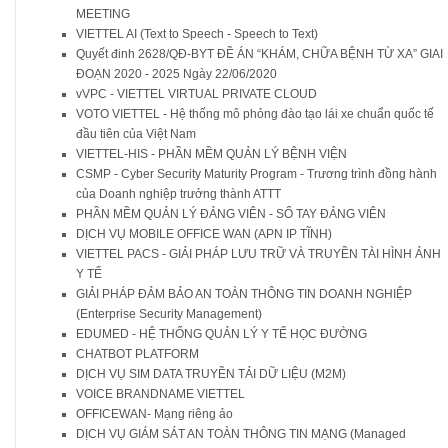
MEETING
VIETTEL AI (Text to Speech - Speech to Text)
Quyết đinh 2628/QĐ-BYT ĐỀ ÁN “KHÁM, CHỮA BỆNH TỪ XA” GIAI
ĐOẠN 2020 - 2025 Ngày 22/06/2020
vVPC - VIETTEL VIRTUAL PRIVATE CLOUD
VOTO VIETTEL - Hệ thống mô phỏng đào tạo lái xe chuẩn quốc tế
đầu tiên của Việt Nam
VIETTEL-HIS - PHẦN MỀM QUẢN LÝ BỆNH VIỆN
CSMP - Cyber Security Maturity Program - Trương trình đồng hành
của Doanh nghiệp trưởng thành ATTT
PHẦN MỀM QUẢN LÝ ĐẢNG VIÊN - SỔ TAY ĐẢNG VIÊN
DỊCH VỤ MOBILE OFFICE WAN (APN IP TĨNH)
VIETTEL PACS - GIẢI PHÁP LƯU TRỮ VÀ TRUYỀN TÀI HÌNH ẢNH
Y TẾ
GIẢI PHÁP ĐẢM BẢO AN TOÀN THÔNG TIN DOANH NGHIỆP
(Enterprise Security Management)
EDUMED - HỆ THỐNG QUẢN LÝ Y TẾ HỌC ĐƯỜNG
CHATBOT PLATFORM
DỊCH VỤ SIM DATA TRUYỀN TẢI DỮ LIỆU (M2M)
VOICE BRANDNAME VIETTEL
OFFICEWAN- Mạng riêng ảo
DỊCH VỤ GIÁM SÁT AN TOÀN THÔNG TIN MẠNG (Managed