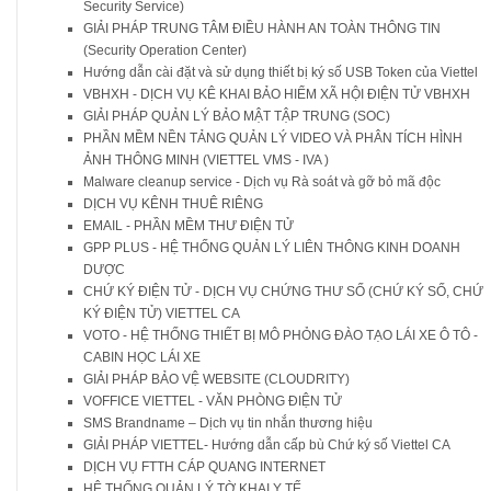
Security Service)
GIẢI PHÁP TRUNG TÂM ĐIỀU HÀNH AN TOÀN THÔNG TIN
(Security Operation Center)
Hướng dẫn cài đặt và sử dụng thiết bị ký số USB Token của Viettel
VBHXH - DỊCH VỤ KÊ KHAI BẢO HIỂM XÃ HỘI ĐIỆN TỬ VBHXH
GIẢI PHÁP QUẢN LÝ BẢO MẬT TẬP TRUNG (SOC)
PHẦN MỀM NỀN TẢNG QUẢN LÝ VIDEO VÀ PHÂN TÍCH HÌNH
ẢNH THÔNG MINH (VIETTEL VMS - IVA )
Malware cleanup service - Dịch vụ Rà soát và gỡ bỏ mã độc
DỊCH VỤ KÊNH THUÊ RIÊNG
EMAIL - PHẦN MỀM THƯ ĐIỆN TỬ
GPP PLUS - HỆ THỐNG QUẢN LÝ LIÊN THÔNG KINH DOANH
DƯỢC
CHỨ KÝ ĐIỆN TỬ - DỊCH VỤ CHỨNG THƯ SỐ (CHỨ KÝ SỐ, CHỨ
KÝ ĐIỆN TỬ) VIETTEL CA
VOTO - HỆ THỐNG THIẾT BỊ MÔ PHỎNG ĐÀO TẠO LÁI XE Ô TÔ -
CABIN HỌC LÁI XE
GIẢI PHÁP BẢO VỆ WEBSITE (CLOUDRITY)
VOFFICE VIETTEL - VĂN PHÒNG ĐIỆN TỬ
SMS Brandname – Dịch vụ tin nhắn thương hiệu
GIẢI PHÁP VIETTEL- Hướng dẫn cấp bù Chứ ký số Viettel CA
DỊCH VỤ FTTH CÁP QUANG INTERNET
HỆ THỐNG QUẢN LÝ TỜ KHAI Y TẾ