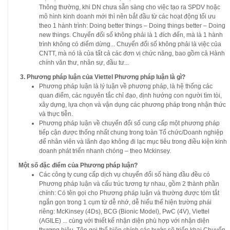
Thông thường, khi DN chưa sẵn sàng cho việc tạo ra SPDV hoặc
mô hình kinh doanh mới thì nên bắt đầu từ các hoạt động tối ưu
theo 1 hành trình: Doing better things – Doing things better – Doing
new things. Chuyển đổi số không phải là 1 đích đến, mà là 1 hành
trình không có điểm dừng... Chuyển đổi số không phải là việc của
CNTT, mà nó là của tất cả các đơn vị chức năng, bao gồm cả Hành
chính văn thư, nhân sự, đầu tư...
3. Phương pháp luận của Viettel Phương pháp luận là gì?
Phương pháp luận là lý luận về phương pháp, là hệ thống các
quan điểm, các nguyên tắc chỉ đạo, định hướng con người tìm tòi,
xây dựng, lựa chọn và vận dụng các phương pháp trong nhận thức
và thực tiễn.
Phương pháp luận về chuyển đổi số cung cấp một phương pháp
tiếp cận được thống nhất chung trong toàn Tổ chức/Doanh nghiệp
để nhân viên và lãnh đạo không đi lạc mục tiêu trong điều kiện kinh
doanh phát triển nhanh chóng – theo Mckinsey.
Một số đặc điểm của Phương pháp luận?
Các công ty cung cấp dịch vụ chuyển đổi số hàng đầu đều có
Phương pháp luận và cấu trúc tương tự nhau, gồm 2 thành phần
chính: Có tên gọi cho Phương pháp luận và thường được tóm tắt
ngắn gọn trong 1 cụm từ dễ nhớ, dễ hiểu thể hiện trường phái
riêng: McKinsey (4Ds), BCG (Bionic Model), PwC (4V), Viettel
(AGILE) ... cùng với thiết kế nhận diện phù hợp với nhận diện
thương hiệu. Tên gọi thể hiện chính các bước sẽ triển khai Chuyển