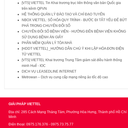
[VTS] VIETTEL Tin Khai trương trục liên thông văn bản Quốc gia
trên kênh QPVN
HỆ THỐNG QUẢN LÝ ĐÀO TẠO VÀ CHỈ ĐẠO TUYẾN
NBOX VIETTEL: SỐ HÓA QUY TRÌNH - BƯỚC ĐI TẤT YẾU ĐỂ BỨT
PHÁ TRONG CHUYỂN ĐỔI SỐ
CHUYỂN ĐỔI SỐ BỆNH VIỆN - HƯỚNG ĐẾN BỆNH VIỆN KHÔNG
SỬ DỤNG BỆNH ÁN GIẤY
PHẦN MỀM QUẢN LÝ TÒA NHÀ
[HDDT VIETTEL] _HƯỚNG DẪN CHÚ Ý KHI LẬP HÓA ĐƠN ĐIỆN
TỬ VIETTEL
[VTS] VIETTEL Khai trương Trung Tâm giám sát điều hành thông
minh Huế - IOC
DỊCH VỤ LEASEDLINE INTERNET
Metrowan – Dịch vụ cung cấp mạng riêng ảo tốc độ cao
GIẢI PHÁP VIETTEL
Địa chỉ: 285 Cách Mạng Tháng Tám, Phường Hòa Hưng, Thành phố Hồ Chí
Minh
Điện thoại: 0975.176.376 - 0975.73.75.77