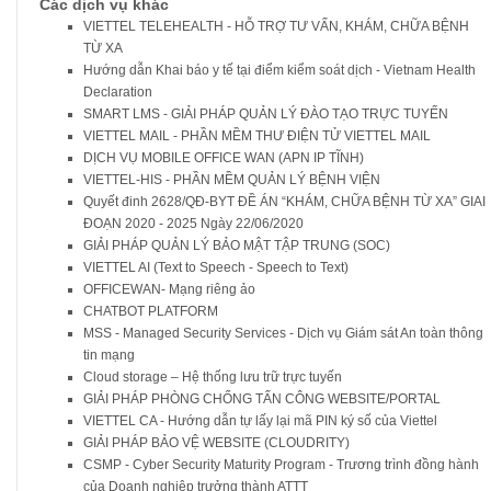
Các dịch vụ khác
VIETTEL TELEHEALTH - HỖ TRỢ TƯ VẤN, KHÁM, CHỮA BỆNH
TỪ XA
Hướng dẫn Khai báo y tế tại điểm kiểm soát dịch - Vietnam Health
Declaration
SMART LMS - GIẢI PHÁP QUẢN LÝ ĐÀO TẠO TRỰC TUYẾN
VIETTEL MAIL - PHẦN MỀM THƯ ĐIỆN TỬ VIETTEL MAIL
DỊCH VỤ MOBILE OFFICE WAN (APN IP TĨNH)
VIETTEL-HIS - PHẦN MỀM QUẢN LÝ BỆNH VIỆN
Quyết đinh 2628/QĐ-BYT ĐỀ ÁN “KHÁM, CHỮA BỆNH TỪ XA” GIAI
ĐOẠN 2020 - 2025 Ngày 22/06/2020
GIẢI PHÁP QUẢN LÝ BẢO MẬT TẬP TRUNG (SOC)
VIETTEL AI (Text to Speech - Speech to Text)
OFFICEWAN- Mạng riêng ảo
CHATBOT PLATFORM
MSS - Managed Security Services - Dịch vụ Giám sát An toàn thông
tin mạng
Cloud storage – Hệ thống lưu trữ trực tuyến
GIẢI PHÁP PHÒNG CHỐNG TẤN CÔNG WEBSITE/PORTAL
VIETTEL CA - Hướng dẫn tự lấy lại mã PIN ký số của Viettel
GIẢI PHÁP BẢO VỆ WEBSITE (CLOUDRITY)
CSMP - Cyber Security Maturity Program - Trương trình đồng hành
của Doanh nghiệp trưởng thành ATTT