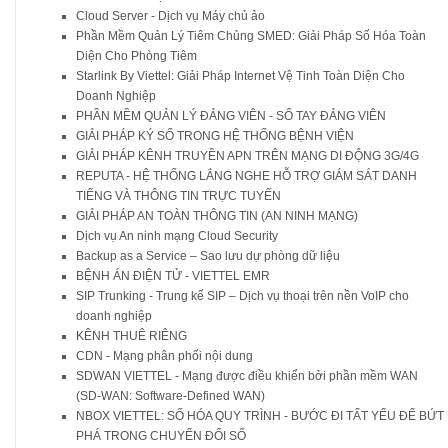
Cloud Server - Dịch vụ Máy chủ ảo
Phần Mềm Quản Lý Tiêm Chủng SMED: Giải Pháp Số Hóa Toàn
Diện Cho Phòng Tiêm
Starlink By Viettel: Giải Pháp Internet Vệ Tinh Toàn Diện Cho
Doanh Nghiệp
PHẦN MỀM QUẢN LÝ ĐẢNG VIÊN - SỔ TAY ĐẢNG VIÊN
GIẢI PHÁP KÝ SỐ TRONG HỆ THỐNG BỆNH VIỆN
GIẢI PHÁP KÊNH TRUYỀN APN TRÊN MẠNG DI ĐỘNG 3G/4G
REPUTA - HỆ THỐNG LẮNG NGHE HỖ TRỢ GIÁM SÁT DANH
TIẾNG VÀ THÔNG TIN TRỰC TUYẾN
GIẢI PHÁP AN TOÀN THÔNG TIN (AN NINH MẠNG)
Dịch vụ An ninh mạng Cloud Security
Backup as a Service – Sao lưu dự phòng dữ liệu
BỆNH ÁN ĐIỆN TỬ - VIETTEL EMR
SIP Trunking - Trung kế SIP – Dịch vụ thoại trên nền VoIP cho
doanh nghiệp
KÊNH THUÊ RIÊNG
CDN - Mạng phân phối nội dung
SDWAN VIETTEL - Mạng được điều khiển bởi phần mềm WAN
(SD-WAN: Software-Defined WAN)
NBOX VIETTEL: SỐ HÓA QUY TRÌNH - BƯỚC ĐI TẤT YẾU ĐỂ BỨT
PHÁ TRONG CHUYỂN ĐỔI SỐ