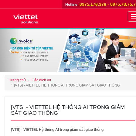
0975.176.376 - 0975.73.75.
Hotline:
n
Previous
Trang chủ
Các dịch vụ
[VTS] - VIETTEL HỆ THỐNG AI TRONG GIÁM SÁT GIAO THÔNG
[VTS] - VIETTEL HỆ THỐNG AI TRONG GIÁM
SÁT GIAO THÔNG
[VTS] - VIETTEL Hệ thống AI trong giám sát giao thông