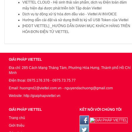
VIETTEL CLOUD - Hệ sinh thái sản phẩm, dịch vụ Điện toán đám
mây hiện đại được phát triển bởi Tập đoàn Viettel
Dịch vụ tự động xử lý hóa đơn đầu vào - Viettel AI INVOICE
Hướng dẫn cài đặt và sử dụng thiết bị ký số USB Token của Viettel
[HDDT VIETTEL] _HƯỚNG DẪN DANH MỤC KHÁCH HÀNG TRÊN
HÓA ĐƠN ĐIỆN TỬ VIETTEL
GIẢI PHÁP VIETTEL
Địa chỉ: 285 Cách Mạng Tháng Tám, Phường Hòa Hưng, Thành phố Hồ Chí
Minh
Điện thoại: 0975.176.376 - 0975.73.75.77
Email: huongnd2@viettel.com.vn - nguyendachuong@gmail.com
Website: http://giaiphapviettel.vn
GIẢI PHÁP VIETTEL
KẾT NỐI VỚI CHÚNG TÔI
Trang chủ
Giới thiệu