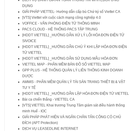
DỊCH VỤ ĐÁNH GIÁ AN TOÀN THÔNG TIN WHITEBOX ỨNG
DỤNG
GIẢI PHÁP VIETTEL- Hướng dẫn cấp bù Chứ ký số Viettel CA
[VTS] Viettel với cuộc cách mạng công nghiệp 4.0
VOFFICE - VĂN PHÒNG ĐIỆN TỬ THÔNG MINH
PACS CLOUD - HỆ THỐNG PACS TẬP TRUNG
[HDDT VIETTEL] _HƯỚNG DẪN XỬ LÝ LỖI HÓA ĐƠN ĐIỆN TỬ
SIVOICE
[HDDT VIETTEL] _HƯỚNG DẪN CHÚ Ý KHI LẬP HÓA ĐƠN ĐIỆN
TỬ VIETTEL
[HDDT VIETTEL] _HƯỚNG DẪN SỬ DỤNG MẪU HÓA ĐƠN
VIETTEL MAP - PHẦN MỀM BẢN ĐỒ SỐ VIETTEL MAP
GPP PLUS - HỆ THỐNG QUẢN LÝ LIÊN THÔNG KINH DOANH
DƯỢC
AMMIS - PHẦN MỀM QUẢN LÝ TÀI SẢN TRANG THIẾT BỊ & VẬT
TƯ Y TẾ
[HDDT VIETTEL] _HƯỚNG DẪN LẬP HÓA ĐƠN ĐIỆN TỬ VIETTEL
Bài ca chiến thắng - VIETTEL CA
[VTS] VIETTEL Khai trương Trung Tâm giám sát điều hành thông
minh Huế - IOC
GIẢI PHÁP PHÁT HIỆN VÀ NGĂN CHĂN TẤN CÔNG CÓ CHỦ
ĐÍCH (APT Protection)
DỊCH VỤ LEASEDLINE INTERNET