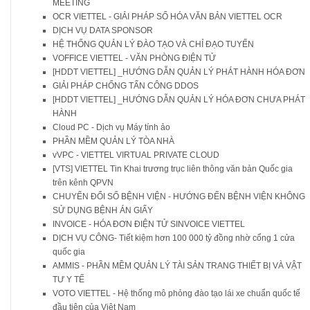
MEETING
OCR VIETTEL - GIẢI PHÁP SỐ HÓA VĂN BẢN VIETTEL OCR
DỊCH VỤ DATA SPONSOR
HỆ THỐNG QUẢN LÝ ĐÀO TẠO VÀ CHỈ ĐẠO TUYẾN
VOFFICE VIETTEL - VĂN PHÒNG ĐIỆN TỬ
[HDDT VIETTEL] _HƯỚNG DẪN QUẢN LÝ PHÁT HÀNH HÓA ĐƠN
GIẢI PHÁP CHỐNG TẤN CÔNG DDOS
[HDDT VIETTEL] _HƯỚNG DẪN QUẢN LÝ HÓA ĐƠN CHƯA PHÁT
HÀNH
Cloud PC - Dịch vụ Máy tính ảo
PHẦN MỀM QUẢN LÝ TÒA NHÀ
vVPC - VIETTEL VIRTUAL PRIVATE CLOUD
[VTS] VIETTEL Tin Khai trương trục liên thông văn bản Quốc gia
trên kênh QPVN
CHUYỂN ĐỔI SỐ BỆNH VIỆN - HƯỚNG ĐẾN BỆNH VIỆN KHÔNG
SỬ DỤNG BỆNH ÁN GIẤY
INVOICE - HÓA ĐƠN ĐIỆN TỬ SINVOICE VIETTEL
DỊCH VỤ CÔNG- Tiết kiệm hơn 100 000 tỷ đồng nhờ cổng 1 cửa
quốc gia
AMMIS - PHẦN MỀM QUẢN LÝ TÀI SẢN TRANG THIẾT BỊ VÀ VẬT
TƯ Y TẾ
VOTO VIETTEL - Hệ thống mô phỏng đào tạo lái xe chuẩn quốc tế
đầu tiên của Việt Nam