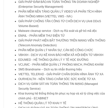
GIẢI PHÁP ĐẢM BẢO AN TOÀN THÔNG TIN DOANH NGHIỆP
(Enterprise Security Management)
PHẦN MỀM NỀN TẢNG QUẢN LÝ VIDEO VÀ PHÂN TÍCH HÌNH
ẢNH THÔNG MINH (VIETTEL VMS - IVA )
GIẢI PHÁP CHỐNG TẤN CÔNG TỪ CHỐI DỊCH VỤ (Anti DDoS
Volume-Based)
Malware cleanup service - Dịch vụ Rà soát và gỡ bỏ mã độc
EMAIL - PHẦN MỀM THƯ ĐIỆN TỬ
GIẢI PHÁP PHÁT HIỆN BẤT THƯỜNG TRÊN MẠNG VIỄN THÔNG
(Telecom Anomaly Detection)
PHẦN MỀM QUẢN LÝ NHÂN SỰ, CÁN BỘ CÔNG CHỨC
VBHXH - DỊCH VỤ KÊ KHAI BẢO HIỂM XÃ HỘI ĐIỆN TỬ VBHXH
EDUMED - HỆ THỐNG QUẢN LÝ Y TẾ HỌC ĐƯỜNG
VCLINIC - PHẦN MÊM QUẢN LÝ PHÒNG MẠCH, PHÒNG KHÁM
SMS Brandname – Dịch vụ tin nhắn thương hiệu
VIETTEL TELERAD - GIẢI PHÁP CHẨN ĐOÁN HÌNH ẢNH TỪ XA
OURHEALTH - NỀN TẢNG CHĂM SÓC SỨC KHỎE TỪ XA
DỊCH VỤ GIÁM SÁT AN TOÀN THÔNG TIN MẠNG (Managed
Security Service)
Khai trương hệ thống thông tin phục vụ họp và xử lý công việc của
chính phủ - ECABINET
HỆ THỐNG QUẢN LÝ TỜ KHAI Y TẾ