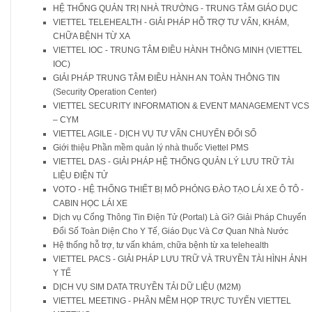
HỆ THỐNG QUẢN TRỊ NHÀ TRƯỜNG - TRUNG TÂM GIÁO DỤC
VIETTEL TELEHEALTH - GIẢI PHÁP HỖ TRỢ TƯ VẤN, KHÁM,
CHỮA BỆNH TỪ XA
VIETTEL IOC - TRUNG TÂM ĐIỀU HÀNH THÔNG MINH (VIETTEL
IOC)
GIẢI PHÁP TRUNG TÂM ĐIỀU HÀNH AN TOÀN THÔNG TIN
(Security Operation Center)
VIETTEL SECURITY INFORMATION & EVENT MANAGEMENT VCS
– CYM
VIETTEL AGILE - DỊCH VỤ TƯ VẤN CHUYỂN ĐỔI SỐ
Giới thiệu Phần mềm quản lý nhà thuốc Viettel PMS
VIETTEL DAS - GIẢI PHÁP HỆ THỐNG QUẢN LÝ LƯU TRỮ TÀI
LIỆU ĐIỆN TỬ
VOTO - HỆ THỐNG THIẾT BỊ MÔ PHỎNG ĐÀO TẠO LÁI XE Ô TÔ -
CABIN HỌC LÁI XE
Dịch vụ Cổng Thông Tin Điện Tử (Portal) Là Gì? Giải Pháp Chuyển
Đổi Số Toàn Diện Cho Y Tế, Giáo Dục Và Cơ Quan Nhà Nước
Hệ thống hỗ trợ, tư vấn khám, chữa bệnh từ xa telehealth
VIETTEL PACS - GIẢI PHÁP LƯU TRỮ VÀ TRUYỀN TÀI HÌNH ẢNH
Y TẾ
DỊCH VỤ SIM DATA TRUYỀN TẢI DỮ LIỆU (M2M)
VIETTEL MEETING - PHẦN MỀM HỌP TRỰC TUYẾN VIETTEL