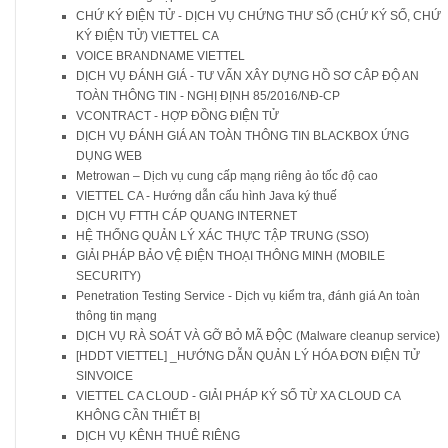
CHỨ KÝ ĐIỆN TỬ - DỊCH VỤ CHỨNG THƯ SỐ (CHỨ KÝ SỐ, CHỨ
KÝ ĐIỆN TỬ) VIETTEL CA
VOICE BRANDNAME VIETTEL
DỊCH VỤ ĐÁNH GIÁ - TƯ VẤN XÂY DỰNG HỒ SƠ CÂP ĐỘ AN
TOÀN THÔNG TIN - NGHỊ ĐỊNH 85/2016/NĐ-CP
VCONTRACT - HỢP ĐỒNG ĐIỆN TỬ
DỊCH VỤ ĐÁNH GIÁ AN TOÀN THÔNG TIN BLACKBOX ỨNG
DỤNG WEB
Metrowan – Dịch vụ cung cấp mạng riêng ảo tốc độ cao
VIETTEL CA - Hướng dẫn cấu hình Java ký thuế
DỊCH VỤ FTTH CÁP QUANG INTERNET
HỆ THỐNG QUẢN LÝ XÁC THỰC TẬP TRUNG (SSO)
GIẢI PHÁP BẢO VỆ ĐIỆN THOẠI THÔNG MINH (MOBILE
SECURITY)
Penetration Testing Service - Dịch vụ kiểm tra, đánh giá An toàn
thông tin mạng
DỊCH VỤ RÀ SOÁT VÀ GỠ BỎ MÃ ĐỘC (Malware cleanup service)
[HDDT VIETTEL] _HƯỚNG DẪN QUẢN LÝ HÓA ĐƠN ĐIỆN TỬ
SINVOICE
VIETTEL CA CLOUD - GIẢI PHÁP KÝ SỐ TỪ XA CLOUD CA
KHÔNG CẦN THIẾT BỊ
DỊCH VỤ KÊNH THUÊ RIÊNG