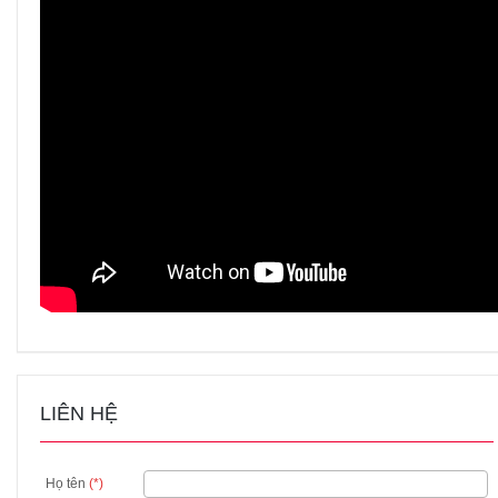
LIÊN HỆ
Họ tên
(*)