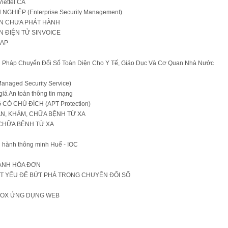
Viettel CA
GHIỆP (Enterprise Security Management)
ƠN CHƯA PHÁT HÀNH
ĐIỆN TỬ SINVOICE
MAP
iải Pháp Chuyển Đổi Số Toàn Diện Cho Y Tế, Giáo Dục Và Cơ Quan Nhà Nước
aged Security Service)
 giá An toàn thông tin mạng
Ó CHỦ ĐÍCH (APT Protection)
́N, KHÁM, CHỮA BỆNH TỪ XA
CHỮA BỆNH TỪ XA
u hành thông minh Huế - IOC
HÀNH HÓA ĐƠN
TẤT YẾU ĐỂ BỨT PHÁ TRONG CHUYỂN ĐỔI SỐ
KBOX ỨNG DỤNG WEB