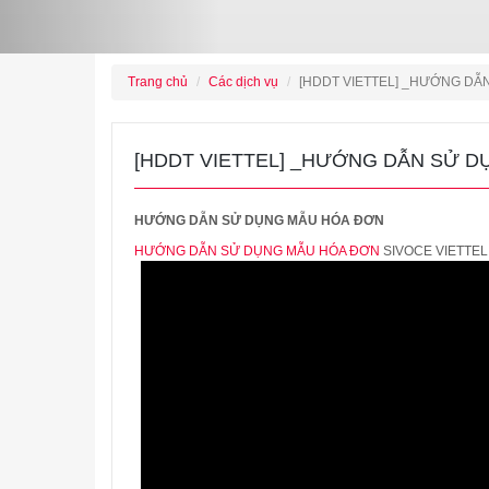
Trang chủ
Các dịch vụ
[HDDT VIETTEL] _HƯỚNG DẪ
[HDDT VIETTEL] _HƯỚNG DẪN SỬ 
HƯỚNG DẪN SỬ DỤNG MẪU HÓA ĐƠN
HƯỚNG DẪN SỬ DỤNG MẪU HÓA ĐƠN
SIVOCE VIETTEL