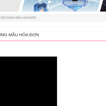
N SỬ DỤNG MẪU HÓA ĐƠN
DỤNG MẪU HÓA ĐƠN