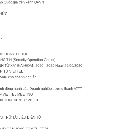
bản Quốc gia trên kênh QPVN
CHỨC
ng
KINH DOANH DƯỢC
TIN (Security Operation Center)
H TỪ XA” GIAI ĐOẠN 2020 - 2025 Ngày 22/06/2020
N TỬ VIETTEL
n VoIP cho doanh nghiệp
rình đồng hành của Doanh nghiệp trưởng thành ATTT
N VIETTEL MEETING
 ĐƠN ĐIỆN TỬ VIETTEL
U TRỮ TÀI LIỆU ĐIỆN TỬ
LOUD CA KHÔNG CẦN THIẾT BỊ