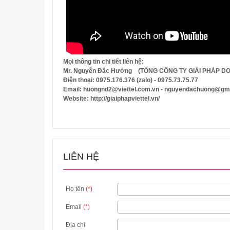
Mọi thông tin chi tiết liên hệ:
Mr. Nguyễn Đắc Hưởng (TỔNG CÔNG TY GIẢI PHÁP D
Điện thoại: 0975.176.376 (zalo) - 0975.73.75.77
Email: huongnd2@viettel.com.vn - nguyendachuong@gm
Website: http://giaiphapviettel.vn/
LIÊN HỆ
Họ tên
(*)
Email
(*)
Địa chỉ