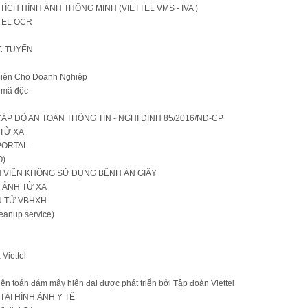
CH HÌNH ẢNH THÔNG MINH (VIETTEL VMS - IVA )
TTEL OCR
C TUYẾN
n Diện Cho Doanh Nghiệp
ỏ mã độc
ÂP ĐỘ AN TOÀN THÔNG TIN - NGHỊ ĐỊNH 85/2016/NĐ-CP
TỪ XA
PORTAL
O)
 VIỆN KHÔNG SỬ DỤNG BỆNH ÁN GIẤY
H ẢNH TỪ XA
ỆN TỬ VBHXH
anup service)
Viettel
n toán đám mây hiện đại được phát triển bởi Tập đoàn Viettel
TÀI HÌNH ẢNH Y TẾ