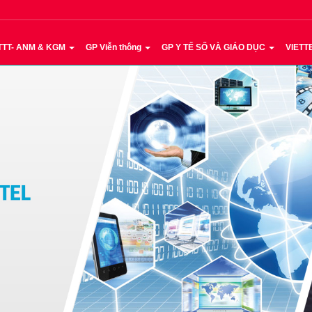
TTT- ANM & KGM
GP Viễn thông
GP Y TẾ SỐ VÀ GIÁO DỤC
VIETT