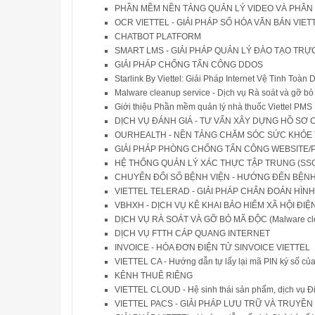
PHẦN MỀM NỀN TẢNG QUẢN LÝ VIDEO VÀ PHÂN TÍ
OCR VIETTEL - GIẢI PHÁP SỐ HÓA VĂN BẢN VIE
CHATBOT PLATFORM
SMART LMS - GIẢI PHÁP QUẢN LÝ ĐÀO TẠO TRỰ
GIẢI PHÁP CHỐNG TẤN CÔNG DDOS
Starlink By Viettel: Giải Pháp Internet Vệ Tinh Toà
Malware cleanup service - Dịch vụ Rà soát và gỡ b
Giới thiệu Phần mềm quản lý nhà thuốc Viettel PMS
DỊCH VỤ ĐÁNH GIÁ - TƯ VẤN XÂY DỰNG HỒ SƠ C
OURHEALTH - NỀN TẢNG CHĂM SÓC SỨC KHỎE 
GIẢI PHÁP PHÒNG CHỐNG TẤN CÔNG WEBSITE/
HỆ THỐNG QUẢN LÝ XÁC THỰC TẬP TRUNG (SS
CHUYỂN ĐỔI SỐ BỆNH VIỆN - HƯỚNG ĐẾN BỆNH
VIETTEL TELERAD - GIẢI PHÁP CHẨN ĐOÁN HÌN
VBHXH - DỊCH VỤ KÊ KHAI BẢO HIỂM XÃ HỘI ĐI
DỊCH VỤ RÀ SOÁT VÀ GỠ BỎ MÃ ĐỘC (Malware cle
DỊCH VỤ FTTH CÁP QUANG INTERNET
INVOICE - HÓA ĐƠN ĐIỆN TỬ SINVOICE VIETTEL
VIETTEL CA - Hướng dẫn tự lấy lại mã PIN ký số của 
KÊNH THUÊ RIÊNG
VIETTEL CLOUD - Hệ sinh thái sản phẩm, dịch vụ Điệ
VIETTEL PACS - GIẢI PHÁP LƯU TRỮ VÀ TRUYỀN 