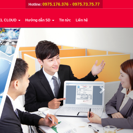
0975.176.376 - 0975.73.75.77
Hotline:
EL CLOUD
Hướng dẫn SD
Tin tức
Liên hệ
Next