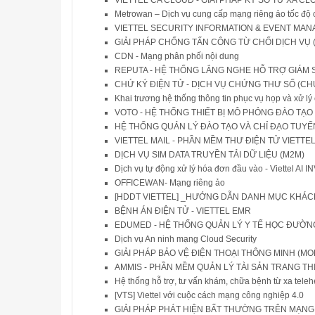
Metrowan – Dịch vụ cung cấp mạng riêng ảo tốc độ 
VIETTEL SECURITY INFORMATION & EVENT MA
GIẢI PHÁP CHỐNG TẤN CÔNG TỪ CHỐI DỊCH VỤ (A
CDN - Mạng phân phối nội dung
REPUTA - HỆ THỐNG LẮNG NGHE HỖ TRỢ GIÁM
CHỨ KÝ ĐIỆN TỬ - DỊCH VỤ CHỨNG THƯ SỐ (CHỨ
Khai trương hệ thống thông tin phục vụ họp và xử l
VOTO - HỆ THỐNG THIẾT BỊ MÔ PHỎNG ĐÀO TẠO L
HỆ THỐNG QUẢN LÝ ĐÀO TẠO VÀ CHỈ ĐẠO TUYẾ
VIETTEL MAIL - PHẦN MỀM THƯ ĐIỆN TỬ VIETTEL
DỊCH VỤ SIM DATA TRUYỀN TẢI DỮ LIỆU (M2M)
Dịch vụ tự động xử lý hóa đơn đầu vào - Viettel AI 
OFFICEWAN- Mạng riêng ảo
[HDDT VIETTEL] _HƯỚNG DẪN DANH MỤC KHÁCH 
BỆNH ÁN ĐIỆN TỬ - VIETTEL EMR
EDUMED - HỆ THỐNG QUẢN LÝ Y TẾ HỌC ĐƯỜN
Dịch vụ An ninh mạng Cloud Security
GIẢI PHÁP BẢO VỆ ĐIỆN THOẠI THÔNG MINH (MO
AMMIS - PHẦN MỀM QUẢN LÝ TÀI SẢN TRANG THIẾ
Hệ thống hỗ trợ, tư vấn khám, chữa bệnh từ xa teleh
[VTS] Viettel với cuộc cách mạng công nghiệp 4.0
GIẢI PHÁP PHÁT HIỆN BẤT THƯỜNG TRÊN MẠNG VI