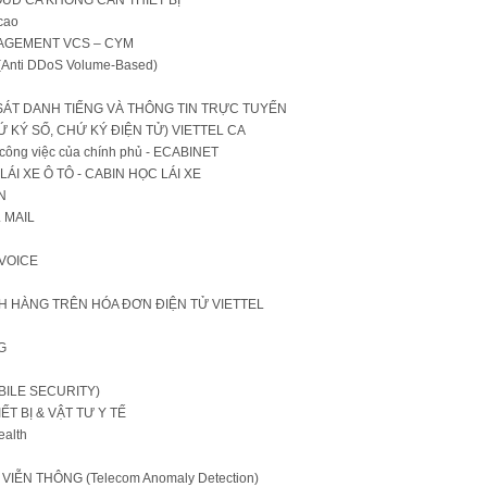
cao
NAGEMENT VCS – CYM
nti DDoS Volume-Based)
 SÁT DANH TIẾNG VÀ THÔNG TIN TRỰC TUYẾN
 KÝ SỐ, CHỨ KÝ ĐIỆN TỬ) VIETTEL CA
ý công việc của chính phủ - ECABINET
ÁI XE Ô TÔ - CABIN HỌC LÁI XE
N
 MAIL
INVOICE
HÀNG TRÊN HÓA ĐƠN ĐIỆN TỬ VIETTEL
G
BILE SECURITY)
T BỊ & VẬT TƯ Y TẾ
ealth
ỄN THÔNG (Telecom Anomaly Detection)