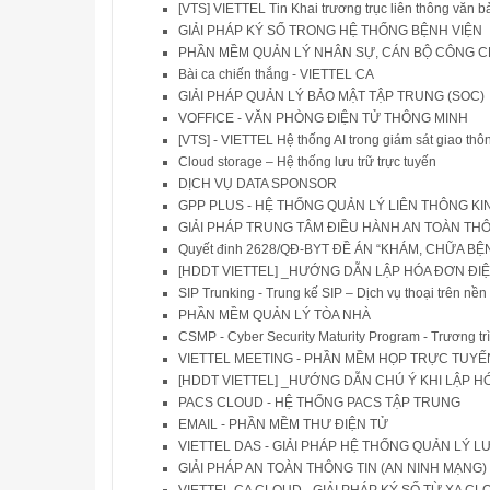
[VTS] VIETTEL Tin Khai trương trục liên thông văn 
GIẢI PHÁP KÝ SỐ TRONG HỆ THỐNG BỆNH VIỆN
PHẦN MỀM QUẢN LÝ NHÂN SỰ, CÁN BỘ CÔNG 
Bài ca chiến thắng - VIETTEL CA
GIẢI PHÁP QUẢN LÝ BẢO MẬT TẬP TRUNG (SOC)
VOFFICE - VĂN PHÒNG ĐIỆN TỬ THÔNG MINH
[VTS] - VIETTEL Hệ thống AI trong giám sát giao thô
Cloud storage – Hệ thống lưu trữ trực tuyến
DỊCH VỤ DATA SPONSOR
GPP PLUS - HỆ THỐNG QUẢN LÝ LIÊN THÔNG 
GIẢI PHÁP TRUNG TÂM ĐIỀU HÀNH AN TOÀN THÔNG 
Quyết đinh 2628/QĐ-BYT ĐỀ ÁN “KHÁM, CHỮA BỆN
[HDDT VIETTEL] _HƯỚNG DẪN LẬP HÓA ĐƠN ĐIỆ
SIP Trunking - Trung kế SIP – Dịch vụ thoại trên nề
PHẦN MỀM QUẢN LÝ TÒA NHÀ
CSMP - Cyber Security Maturity Program - Trương t
VIETTEL MEETING - PHẦN MỀM HỌP TRỰC TUYẾ
[HDDT VIETTEL] _HƯỚNG DẪN CHÚ Ý KHI LẬP HÓA
PACS CLOUD - HỆ THỐNG PACS TẬP TRUNG
EMAIL - PHẦN MỀM THƯ ĐIỆN TỬ
VIETTEL DAS - GIẢI PHÁP HỆ THỐNG QUẢN LÝ LƯ
GIẢI PHÁP AN TOÀN THÔNG TIN (AN NINH MẠNG)
VIETTEL CA CLOUD - GIẢI PHÁP KÝ SỐ TỪ XA C