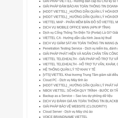
GIẢI PHÁP VIETTEL- Hướng dẫn cấp bù Chứ ký số 
GIẢI PHÁP ĐẢM BẢO AN TOÀN THÔNG TIN DOANH N
[HDDT VIETTEL] _HƯỚNG DẪN QUẢN LÝ HÓA Đ
[HDDT VIETTEL] _HƯỚNG DẪN QUẢN LÝ HÓA ĐƠN 
VIETTEL MAP - PHẦN MỀM BẢN ĐỒ SỐ VIETTEL 
DỊCH VỤ MOBILE OFFICE WAN (APN IP TĨNH)
Dịch vụ Cổng Thông Tin Điện Tử (Portal) Là Gì? G
VIETTEL CA - Hướng dẫn cấu hình Java ký thuế
DỊCH VỤ GIÁM SÁT AN TOÀN THÔNG TIN MẠNG (Man
Penetration Testing Service - Dịch vụ kiểm tra, đánh
GIẢI PHÁP PHÁT HIỆN VÀ NGĂN CHĂN TẤN CÔNG C
VIETTEL TELEHEALTH - GIẢI PHÁP HỖ TRỢ TƯ VÂ
VIETTEL TELEHEALTH - HỖ TRỢ TƯ VẤN, KHÁM, 
HỆ THỐNG QUẢN LÝ TỜ KHAI Y TẾ
[VTS] VIETTEL Khai trương Trung Tâm giám sát điề
Cloud PC - Dịch vụ Máy tính ảo
[HDDT VIETTEL] _HƯỚNG DẪN QUẢN LÝ PHÁT 
NBOX VIETTEL: SỐ HÓA QUY TRÌNH - BƯỚC ĐI 
Backup as a Service – Sao lưu dự phòng dữ liệu
DỊCH VỤ ĐÁNH GIÁ AN TOÀN THÔNG TIN BLAC
GIẢI PHÁP BẢO VỆ WEBSITE (CLOUDRITY)
Cloud Server - Dịch vụ Máy chủ ảo
VOICE BRANDNAME VIETTEL