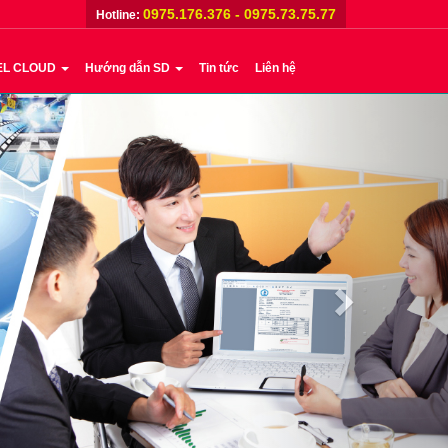
0975.176.376 - 0975.73.75.77
Hotline:
EL CLOUD
Hướng dẫn SD
Tin tức
Liên hệ
Next