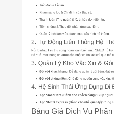
Tiếp đón & Lễ tân
.
Khám sàng lọc & Chỉ định của Bác sỹ
.
Thanh toán (Thu ngân) & Xuất hóa đơn điện tử
.
Tiêm chủng & Theo dõi phản ứng sau tiêm
.
Quản lý lịch làm việc, danh mục cấu hình hệ thống
.
2. Tự Động Liên Thông Hệ Th
Nỗi lo nhập liệu thủ công hoàn toàn biến mất
.
SMED hỗ trợ đ
Bộ Y tế
.
Mọi thông tin được cập nhật chính xác chỉ qua mã 
3. Quản Lý Kho Vắc Xin & Gó
Đối với khách hàng:
Dễ dàng quản lý gói tiêm, đặt tr
Đối với phòng tiêm:
Chủ động nguồn cung vắc xin, tối 
4. Hệ Sinh Thái Ứng Dụng Di 
App SmedCare (Dành cho khách hàng):
Giúp người 
App SMED Express (Dành cho nhà quản lý):
Cung cấp
Bảng Giá Dịch Vụ Phầ