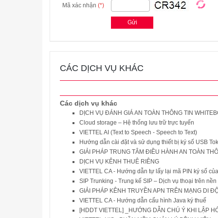
Mã xác nhận
(*)
CÁC DỊCH VỤ KHÁC
Các dịch vụ khác
DỊCH VỤ ĐÁNH GIÁ AN TOÀN THÔNG TIN WHITE
Cloud storage – Hệ thống lưu trữ trực tuyến
VIETTEL AI (Text to Speech - Speech to Text)
Hướng dẫn cài đặt và sử dụng thiết bị ký số USB Tok
GIẢI PHÁP TRUNG TÂM ĐIỀU HÀNH AN TOÀN THÔNG 
DỊCH VỤ KÊNH THUÊ RIÊNG
VIETTEL CA - Hướng dẫn tự lấy lại mã PIN ký số của 
SIP Trunking - Trung kế SIP – Dịch vụ thoại trên nề
GIẢI PHÁP KÊNH TRUYỀN APN TRÊN MẠNG DI Đ
VIETTEL CA - Hướng dẫn cấu hình Java ký thuế
[HDDT VIETTEL] _HƯỚNG DẪN CHÚ Ý KHI LẬP HÓA