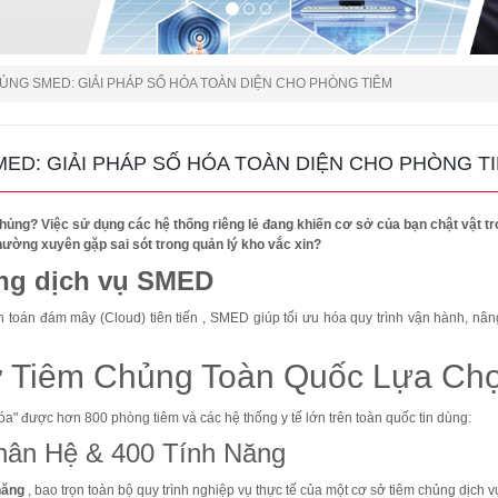
ỦNG SMED: GIẢI PHÁP SỐ HÓA TOÀN DIỆN CHO PHÒNG TIÊM
ED: GIẢI PHÁP SỐ HÓA TOÀN DIỆN CHO PHÒNG T
ủng? Việc sử dụng các hệ thống riêng lẻ đang khiến cơ sở của bạn chật vật tr
thường xuyên gặp sai sót trong quản lý kho vắc xin?
ng dịch vụ SMED
n toán đám mây (Cloud) tiên tiến
, SMED giúp tối ưu hóa quy trình vận hành, nâng
ở Tiêm Chủng Toàn Quốc Lựa C
" được hơn 800 phòng tiêm và các hệ thống y tế lớn trên toàn quốc tin dùng
:
Phân Hệ & 400 Tính Năng
năng
, bao trọn toàn bộ quy trình nghiệp vụ thực tế của một cơ sở tiêm chủng dịch v