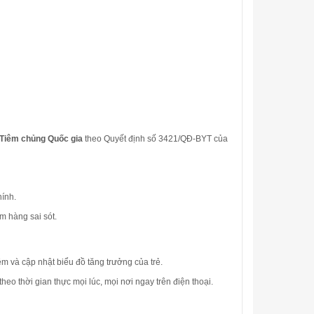
 Tiêm chủng Quốc gia
theo Quyết định số 3421/QĐ-BYT của
hính
.
ểm hàng sai sót
.
iêm
và cập nhật biểu đồ tăng trưởng của trẻ
.
heo thời gian thực mọi lúc, mọi nơi ngay trên điện thoại
.