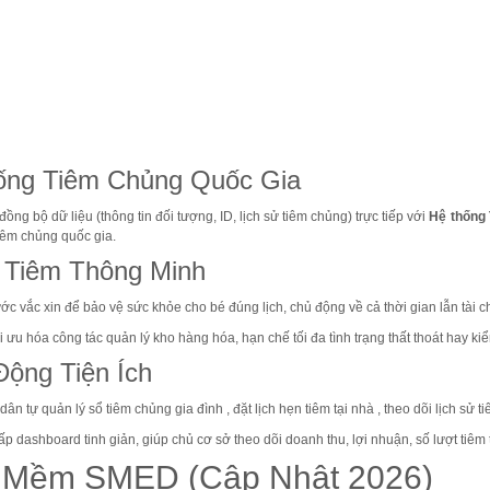
ống Tiêm Chủng Quốc Gia
ồng bộ dữ liệu (thông tin đối tượng, ID, lịch sử tiêm chủng) trực tiếp với
Hệ thống
tiêm chủng quốc gia
.
i Tiêm Thông Minh
ước vắc xin để bảo vệ sức khỏe cho bé đúng lịch, chủ động về cả thời gian lẫn tài c
ưu hóa công tác quản lý kho hàng hóa, hạn chế tối đa tình trạng thất thoát hay ki
Động Tiện Ích
dân tự quản lý sổ tiêm chủng gia đình
, đặt lịch hẹn tiêm tại nhà
, theo dõi lịch sử t
 dashboard tinh giản, giúp chủ cơ sở theo dõi doanh thu, lợi nhuận, số lượt tiêm t
n Mềm SMED (Cập Nhật 2026)