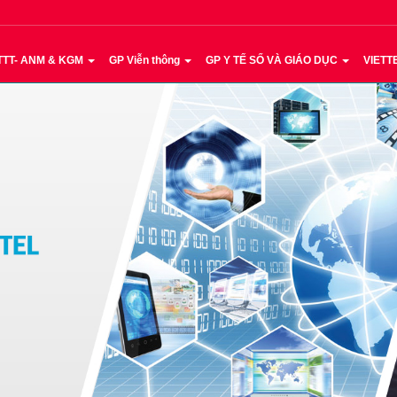
TTT- ANM & KGM
GP Viễn thông
GP Y TẾ SỐ VÀ GIÁO DỤC
VIETT