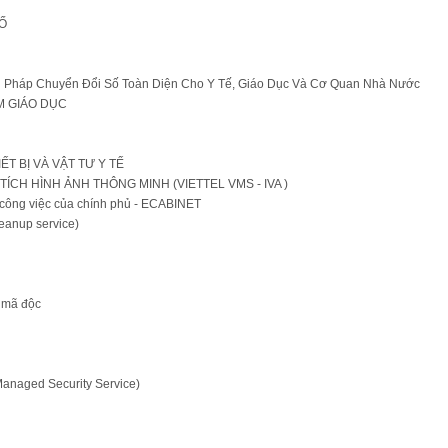
SỐ
iải Pháp Chuyển Đổi Số Toàn Diện Cho Y Tế, Giáo Dục Và Cơ Quan Nhà Nước
M GIÁO DỤC
T BỊ VÀ VẬT TƯ Y TẾ
CH HÌNH ẢNH THÔNG MINH (VIETTEL VMS - IVA )
ý công việc của chính phủ - ECABINET
anup service)
ỏ mã độc
aged Security Service)