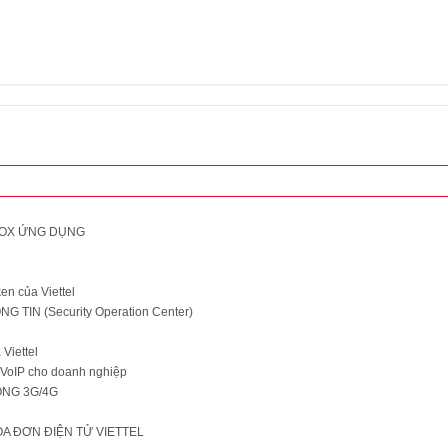
BOX ỨNG DỤNG
en của Viettel
TIN (Security Operation Center)
Viettel
n VoIP cho doanh nghiệp
ỘNG 3G/4G
 ĐƠN ĐIỆN TỬ VIETTEL