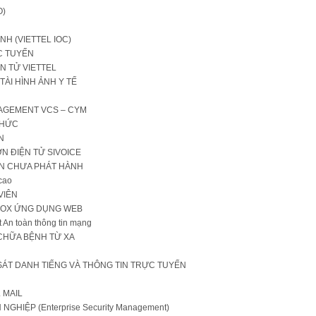
O)
NH (VIETTEL IOC)
C TUYẾN
N TỬ VIETTEL
TÀI HÌNH ẢNH Y TẾ
NAGEMENT VCS – CYM
CHỨC
N
 ĐIỆN TỬ SIVOICE
ƠN CHƯA PHÁT HÀNH
cao
VIÊN
KBOX ỨNG DỤNG WEB
 An toàn thông tin mạng
CHỮA BỆNH TỪ XA
 SÁT DANH TIẾNG VÀ THÔNG TIN TRỰC TUYẾN
 MAIL
GHIỆP (Enterprise Security Management)