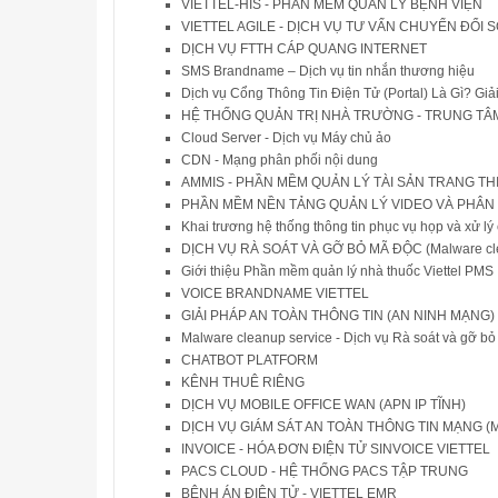
VIETTEL-HIS - PHẦN MỀM QUẢN LÝ BỆNH VIỆN
VIETTEL AGILE - DỊCH VỤ TƯ VẤN CHUYỂN ĐỔI 
DỊCH VỤ FTTH CÁP QUANG INTERNET
SMS Brandname – Dịch vụ tin nhắn thương hiệu
Dịch vụ Cổng Thông Tin Điện Tử (Portal) Là Gì? G
HỆ THỐNG QUẢN TRỊ NHÀ TRƯỜNG - TRUNG TÂ
Cloud Server - Dịch vụ Máy chủ ảo
CDN - Mạng phân phối nội dung
AMMIS - PHẦN MỀM QUẢN LÝ TÀI SẢN TRANG THIẾ
PHẦN MỀM NỀN TẢNG QUẢN LÝ VIDEO VÀ PHÂN TÍ
Khai trương hệ thống thông tin phục vụ họp và xử l
DỊCH VỤ RÀ SOÁT VÀ GỠ BỎ MÃ ĐỘC (Malware cle
Giới thiệu Phần mềm quản lý nhà thuốc Viettel PMS
VOICE BRANDNAME VIETTEL
GIẢI PHÁP AN TOÀN THÔNG TIN (AN NINH MẠNG)
Malware cleanup service - Dịch vụ Rà soát và gỡ b
CHATBOT PLATFORM
KÊNH THUÊ RIÊNG
DỊCH VỤ MOBILE OFFICE WAN (APN IP TĨNH)
DỊCH VỤ GIÁM SÁT AN TOÀN THÔNG TIN MẠNG (Man
INVOICE - HÓA ĐƠN ĐIỆN TỬ SINVOICE VIETTEL
PACS CLOUD - HỆ THỐNG PACS TẬP TRUNG
BỆNH ÁN ĐIỆN TỬ - VIETTEL EMR