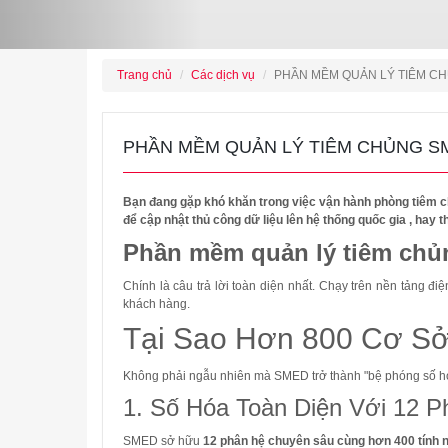
Trang chủ
Các dịch vụ
PHẦN MỀM QUẢN LÝ TIÊM CH
PHẦN MỀM QUẢN LÝ TIÊM CHỦNG SM
Bạn đang gặp khó khăn trong việc vận hành phòng tiêm ch
để cập nhật thủ công dữ liệu lên hệ thống quốc gia , hay 
Phần mềm quản lý tiêm chủ
Chính là câu trả lời toàn diện nhất
.
Chạy trên nền tảng điệ
khách hàng
.
Tại Sao Hơn 800 Cơ S
Không phải ngẫu nhiên mà SMED trở thành "bệ phóng số hóa
1. Số Hóa Toàn Diện Với 12 
SMED sở hữu
12 phân hệ chuyên sâu cùng hơn 400 tính 