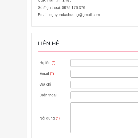
CSKH tận tình
24/7
.
Số điện thoại: 0975.176.376
Email: nguyendachuong@gmail.com
LIÊN HỆ
Họ tên
(*)
Email
(*)
Địa chỉ
Điện thoại
Nội dung
(*)