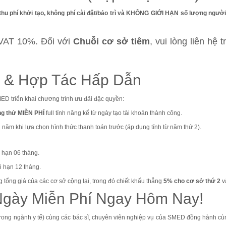
thu phí khởi tạo, không phí cài đặt/bảo trì và KHÔNG GIỚI HẠN số lượng ngườ
 VAT 10%
.
Đối với
Chuỗi cơ sở tiêm
, vui lòng liên hệ
i & Hợp Tác Hấp Dẫn
MED triển khai chương trình ưu đãi đặc quyền
:
ng thử MIỄN PHÍ
full tính năng kể từ ngày tạo tài khoản thành công
.
năm khi lựa chọn hình thức thanh toán trước (áp dụng tính từ năm thứ 2)
.
 hạn 06 tháng
.
i hạn 12 tháng
.
 tổng giá của các cơ sở cộng lại, trong đó chiết khấu thẳng
5% cho cơ sở thứ 2
v
Ngày Miễn Phí Ngay Hôm Nay!
trong ngành y tế) cùng các bác sĩ, chuyên viên nghiệp vụ của SMED đồng hành c