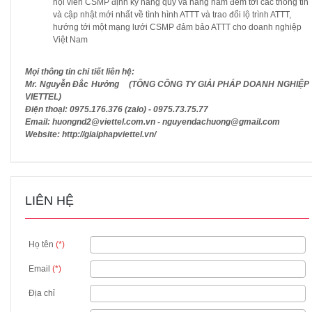
hội viên CSMP định kỳ hàng quý và hàng năm đem tới các thông tin
và cập nhật mới nhất về tình hình ATTT và trao đổi lộ trình ATTT,
hướng tới một mạng lưới CSMP đảm bảo ATTT cho doanh nghiệp
Việt Nam
Mọi thông tin chi tiết liên hệ:
Mr. Nguyễn Đắc Hưởng (TỔNG CÔNG TY GIẢI PHÁP DOANH NGHIỆP
VIETTEL)
Điện thoại: 0975.176.376 (zalo) - 0975.73.75.77
Email: huongnd2@viettel.com.vn - nguyendachuong@gmail.com
Website: http://giaiphapviettel.vn/
LIÊN HỆ
Họ tên
(*)
Email
(*)
Địa chỉ