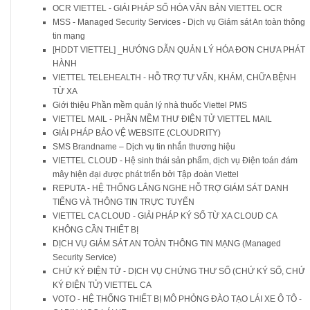
OCR VIETTEL - GIẢI PHÁP SỐ HÓA VĂN BẢN VIETTEL OCR
MSS - Managed Security Services - Dịch vụ Giám sát An toàn thông
tin mạng
[HDDT VIETTEL] _HƯỚNG DẪN QUẢN LÝ HÓA ĐƠN CHƯA PHÁT
HÀNH
VIETTEL TELEHEALTH - HỖ TRỢ TƯ VẤN, KHÁM, CHỮA BỆNH
TỪ XA
Giới thiệu Phần mềm quản lý nhà thuốc Viettel PMS
VIETTEL MAIL - PHẦN MỀM THƯ ĐIỆN TỬ VIETTEL MAIL
GIẢI PHÁP BẢO VỆ WEBSITE (CLOUDRITY)
SMS Brandname – Dịch vụ tin nhắn thương hiệu
VIETTEL CLOUD - Hệ sinh thái sản phẩm, dịch vụ Điện toán đám
mây hiện đại được phát triển bởi Tập đoàn Viettel
REPUTA - HỆ THỐNG LẮNG NGHE HỖ TRỢ GIÁM SÁT DANH
TIẾNG VÀ THÔNG TIN TRỰC TUYẾN
VIETTEL CA CLOUD - GIẢI PHÁP KÝ SỐ TỪ XA CLOUD CA
KHÔNG CẦN THIẾT BỊ
DỊCH VỤ GIÁM SÁT AN TOÀN THÔNG TIN MẠNG (Managed
Security Service)
CHỨ KÝ ĐIỆN TỬ - DỊCH VỤ CHỨNG THƯ SỐ (CHỨ KÝ SỐ, CHỨ
KÝ ĐIỆN TỬ) VIETTEL CA
VOTO - HỆ THỐNG THIẾT BỊ MÔ PHỎNG ĐÀO TẠO LÁI XE Ô TÔ -