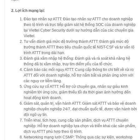
2. Lợi ích mạng lại:
Đào tạo nhân sự ATTT: Đào tạo nhân sự ATTT cho doanh nghiệp
theo lộ trình và trực tiếp giám sát hệ thống SOC của doanh nghiệp
tại Viettel Cyber Security dưới sự hướng dẫn của các chuyên gia
Viettel.
Tư vấn đánh giá mức độ trưởng thành ATTT: Đánh giá mức độ
trưởng thành ATTT theo tiêu chuẩn quốc tế NIST-CSF và tư vấn lộ
trình ATTT trong dài hạn.
Đánh giá xâm nhập hệ thống: Đánh giá và rà soát khả năng hệ
thông đã bị xâm nhập, truy tìm điểm yếu của tổ chức.
Cảnh báo các mối nguy ATTT: Cung cấp thông tin chi tiết về rủi ro
ATTT đối với doanh nghiệp, hỗ trợ nắm bắt và phản ứng sớm với
các nguy cơ tiềm tàng.
Ứng cứu sự cố ATTT: Hỗ trợ cử chuyên gia, nhân sự giàu kinh
nghiệm tới ứng cứu, giảm thiểu tối đa thời gian ảnh hưởng đến
hoạt động kinh doanh.
Giám sát, quản trị, vận hành ATTT: Giám sát ATTT và bảo vệ doanh
nghiệp chuyên nghiệp 24/7, đạt chuẩn quốc tế, được vận hành bởi
đội ngũ uy tín.
Triển khai, tích hợp, cung cấp sản phẩm, dịch vụ ATTT chuyên
nghiệp: Hỗ trợ doanh nghiệp lựa chọn và triển khai các sản phẩm,
dịch vụ ATTT phù hợp theo lộ trình.
Networking mạng lưới CSMP: Thông qua các sự kiện, workshop