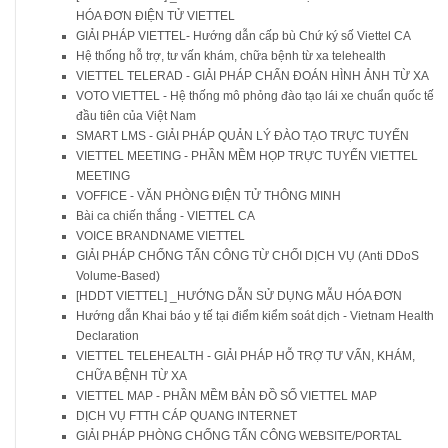
HÓA ĐƠN ĐIỆN TỬ VIETTEL
GIẢI PHÁP VIETTEL- Hướng dẫn cấp bù Chứ ký số Viettel CA
Hệ thống hỗ trợ, tư vấn khám, chữa bệnh từ xa telehealth
VIETTEL TELERAD - GIẢI PHÁP CHẨN ĐOÁN HÌNH ẢNH TỪ XA
VOTO VIETTEL - Hệ thống mô phỏng đào tạo lái xe chuẩn quốc tế
đầu tiên của Việt Nam
SMART LMS - GIẢI PHÁP QUẢN LÝ ĐÀO TẠO TRỰC TUYẾN
VIETTEL MEETING - PHẦN MỀM HỌP TRỰC TUYẾN VIETTEL
MEETING
VOFFICE - VĂN PHÒNG ĐIỆN TỬ THÔNG MINH
Bài ca chiến thắng - VIETTEL CA
VOICE BRANDNAME VIETTEL
GIẢI PHÁP CHỐNG TẤN CÔNG TỪ CHỐI DỊCH VỤ (Anti DDoS
Volume-Based)
[HDDT VIETTEL] _HƯỚNG DẪN SỬ DỤNG MẪU HÓA ĐƠN
Hướng dẫn Khai báo y tế tại điểm kiểm soát dịch - Vietnam Health
Declaration
VIETTEL TELEHEALTH - GIẢI PHÁP HỖ TRỢ TƯ VẤN, KHÁM,
CHỮA BỆNH TỪ XA
VIETTEL MAP - PHẦN MỀM BẢN ĐỒ SỐ VIETTEL MAP
DỊCH VỤ FTTH CÁP QUANG INTERNET
GIẢI PHÁP PHÒNG CHỐNG TẤN CÔNG WEBSITE/PORTAL