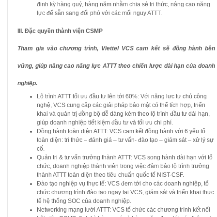
định kỳ hàng quý, hàng năm nhằm chia sẻ tri thức, nâng cao năng
lực để sẵn sang đối phó với các mối nguy ATTT.
III. Đặc quyền thành viện CSMP
Tham gia vào chương trình, Viettel VCS cam kết sẽ đồng hành bền
vững, giúp nâng cao năng lực ATTT theo chiến lược dài hạn của doanh
nghiệp.
Lộ trình ATTT tối ưu đầu tư lên tới 60%: Với năng lực tự chủ công
nghệ, VCS cung cấp các giải pháp bảo mật có thể tích hợp, triển
khai và quản trị đồng bộ dễ dàng kèm theo lộ trình đầu tư dài hạn,
giúp doanh nghiệp tiết kiệm đầu tư và tối ưu chi phí.
Đồng hành toàn diện ATTT: VCS cam kết đồng hành với 6 yếu tố
toàn diện: tri thức – đánh giá – tư vấn- đào tạo – giám sát – xử lý sự
cố.
Quản trị & tư vấn trưởng thành ATTT: VCS song hành dài hạn với tổ
chức, doanh nghiệp thành viên trong việc đảm bảo lộ trình trưởng
thành ATTT toàn diện theo tiêu chuẩn quốc tế NIST-CSF.
Đào tạo nghiệp vụ thực tế: VCS đem tới cho các doanh nghiệp, tổ
chức chương trình đào tạo ngay tại VCS, giám sát và triển khai thực
tế hệ thống SOC của doanh nghiệp.
Networking mạng lưới ATTT: VCS tổ chức các chương trình kết nối