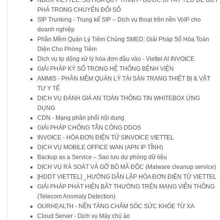
PHÁ TRONG CHUYỂN ĐỔI SỐ
SIP Trunking - Trung kế SIP – Dịch vụ thoại trên nền VoIP cho
doanh nghiệp
Phần Mềm Quản Lý Tiêm Chủng SMED: Giải Pháp Số Hóa Toàn
Diện Cho Phòng Tiêm
Dịch vụ tự động xử lý hóa đơn đầu vào - Viettel AI INVOICE
GIẢI PHÁP KÝ SỐ TRONG HỆ THỐNG BỆNH VIỆN
AMMIS - PHẦN MỀM QUẢN LÝ TÀI SẢN TRANG THIẾT BỊ & VẬT
TƯ Y TẾ
DỊCH VỤ ĐÁNH GIÁ AN TOÀN THÔNG TIN WHITEBOX ỨNG
DỤNG
CDN - Mạng phân phối nội dung
GIẢI PHÁP CHỐNG TẤN CÔNG DDOS
INVOICE - HÓA ĐƠN ĐIỆN TỬ SINVOICE VIETTEL
DỊCH VỤ MOBILE OFFICE WAN (APN IP TĨNH)
Backup as a Service – Sao lưu dự phòng dữ liệu
DỊCH VỤ RÀ SOÁT VÀ GỠ BỎ MÃ ĐỘC (Malware cleanup service)
[HDDT VIETTEL] _HƯỚNG DẪN LẬP HÓA ĐƠN ĐIỆN TỬ VIETTEL
GIẢI PHÁP PHÁT HIỆN BẤT THƯỜNG TRÊN MẠNG VIỄN THÔNG
(Telecom Anomaly Detection)
OURHEALTH - NỀN TẢNG CHĂM SÓC SỨC KHỎE TỪ XA
Cloud Server - Dịch vụ Máy chủ ảo