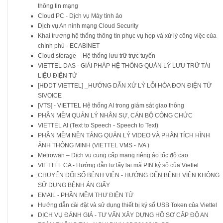
thông tin mạng
Cloud PC - Dịch vụ Máy tính ảo
Dịch vụ An ninh mạng Cloud Security
Khai trương hệ thống thông tin phục vụ họp và xử lý công việc của
chính phủ - ECABINET
Cloud storage – Hệ thống lưu trữ trực tuyến
VIETTEL DAS - GIẢI PHÁP HỆ THỐNG QUẢN LÝ LƯU TRỮ TÀI
LIỆU ĐIỆN TỬ
[HDDT VIETTEL] _HƯỚNG DẪN XỬ LÝ LỖI HÓA ĐƠN ĐIỆN TỬ
SIVOICE
[VTS] - VIETTEL Hệ thống AI trong giám sát giao thông
PHẦN MỀM QUẢN LÝ NHÂN SỰ, CÁN BỘ CÔNG CHỨC
VIETTEL AI (Text to Speech - Speech to Text)
PHẦN MỀM NỀN TẢNG QUẢN LÝ VIDEO VÀ PHÂN TÍCH HÌNH
ẢNH THÔNG MINH (VIETTEL VMS - IVA )
Metrowan – Dịch vụ cung cấp mạng riêng ảo tốc độ cao
VIETTEL CA - Hướng dẫn tự lấy lại mã PIN ký số của Viettel
CHUYỂN ĐỔI SỐ BỆNH VIỆN - HƯỚNG ĐẾN BỆNH VIỆN KHÔNG
SỬ DỤNG BỆNH ÁN GIẤY
EMAIL - PHẦN MỀM THƯ ĐIỆN TỬ
Hướng dẫn cài đặt và sử dụng thiết bị ký số USB Token của Viettel
DỊCH VỤ ĐÁNH GIÁ - TƯ VẤN XÂY DỰNG HỒ SƠ CÂP ĐỘ AN