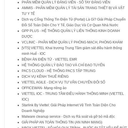
PHẦN MỀM QUẢN LÝ ĐẢNG VIÊN - SỔ TAY ĐẢNG VIÊN
AMMIS - PHẦN MỀM QUẢN LÝ TÀI SẢN TRANG THIẾT BỊ VÀ VẬT
TƯ Y TẾ
Dịch vụ Cổng Thông Tin Điện Tử (Portal) Là Gì? Giải Pháp Chuyển
Đổi Số Toàn Diện Cho Y Tế, Giáo Dục Và Cơ Quan Nhà Nước
GPP PLUS - HỆ THỐNG QUẢN LÝ LIÊN THÔNG KINH DOANH
DƯỢC
VCLINIC - PHẦN MÊM QUẢN LÝ PHÒNG MẠCH, PHÒNG KHÁM
[VTS] VIETTEL Khai trương Trung Tâm giám sát điều hành thông
minh Huế - IOC
BỆNH ÁN ĐIỆN TỬ - VIETTEL EMR
HỆ THỐNG QUẢN LÝ ĐÀO TẠO VÀ CHỈ ĐẠO TUYẾN
PACS CLOUD - HỆ THỐNG PACS TẬP TRUNG
DỊCH VỤ KÊNH THUÊ RIÊNG
VIETTEL AGILE - DỊCH VỤ TƯ VẤN CHUYỂN ĐỔI SỐ
OFFICEWAN- Mạng riêng ảo
VIETTEL IOC - TRUNG TÂM ĐIỀU HÀNH THÔNG MINH (VIETTEL
IOC)
Starlink By Viettel: Giải Pháp Internet Vệ Tinh Toàn Diện Cho
Doanh Nghiệp
Malware cleanup service - Dịch vụ Rà soát và gỡ bỏ mã độc
GIẢI PHÁP AN TOÀN THÔNG TIN (AN NINH MẠNG)
NBOX VIETTEL: SỐ HÓA QUY TRÌNH - BƯỚC ĐI TẤT YẾU ĐỂ BỨT