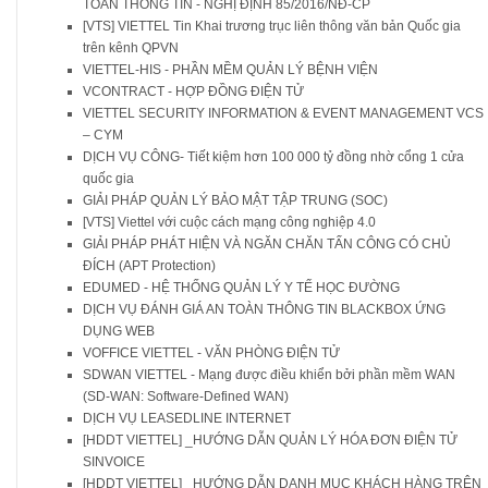
TOÀN THÔNG TIN - NGHỊ ĐỊNH 85/2016/NĐ-CP
[VTS] VIETTEL Tin Khai trương trục liên thông văn bản Quốc gia
trên kênh QPVN
VIETTEL-HIS - PHẦN MỀM QUẢN LÝ BỆNH VIỆN
VCONTRACT - HỢP ĐỒNG ĐIỆN TỬ
VIETTEL SECURITY INFORMATION & EVENT MANAGEMENT VCS
– CYM
DỊCH VỤ CÔNG- Tiết kiệm hơn 100 000 tỷ đồng nhờ cổng 1 cửa
quốc gia
GIẢI PHÁP QUẢN LÝ BẢO MẬT TẬP TRUNG (SOC)
[VTS] Viettel với cuộc cách mạng công nghiệp 4.0
GIẢI PHÁP PHÁT HIỆN VÀ NGĂN CHĂN TẤN CÔNG CÓ CHỦ
ĐÍCH (APT Protection)
EDUMED - HỆ THỐNG QUẢN LÝ Y TẾ HỌC ĐƯỜNG
DỊCH VỤ ĐÁNH GIÁ AN TOÀN THÔNG TIN BLACKBOX ỨNG
DỤNG WEB
VOFFICE VIETTEL - VĂN PHÒNG ĐIỆN TỬ
SDWAN VIETTEL - Mạng được điều khiển bởi phần mềm WAN
(SD-WAN: Software-Defined WAN)
DỊCH VỤ LEASEDLINE INTERNET
[HDDT VIETTEL] _HƯỚNG DẪN QUẢN LÝ HÓA ĐƠN ĐIỆN TỬ
SINVOICE
[HDDT VIETTEL] _HƯỚNG DẪN DANH MỤC KHÁCH HÀNG TRÊN