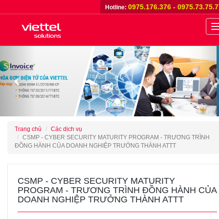
0975.176.376 - 0975.73.75.
Hotline:
n
Previous
Trang chủ
Các dịch vụ
CSMP - CYBER SECURITY MATURITY PROGRAM - TRƯƠNG TRÌNH
ĐỒNG HÀNH CỦA DOANH NGHIỆP TRƯỞNG THÀNH ATTT
CSMP - CYBER SECURITY MATURITY
PROGRAM - TRƯƠNG TRÌNH ĐỒNG HÀNH CỦA
DOANH NGHIỆP TRƯỞNG THÀNH ATTT