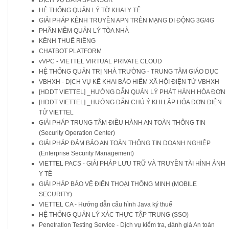
HỆ THỐNG QUẢN LÝ TỜ KHAI Y TẾ
GIẢI PHÁP KÊNH TRUYỀN APN TRÊN MẠNG DI ĐỘNG 3G/4G
PHẦN MỀM QUẢN LÝ TÒA NHÀ
KÊNH THUÊ RIÊNG
CHATBOT PLATFORM
vVPC - VIETTEL VIRTUAL PRIVATE CLOUD
HỆ THỐNG QUẢN TRỊ NHÀ TRƯỜNG - TRUNG TÂM GIÁO DỤC
VBHXH - DỊCH VỤ KÊ KHAI BẢO HIỂM XÃ HỘI ĐIỆN TỬ VBHXH
[HDDT VIETTEL] _HƯỚNG DẪN QUẢN LÝ PHÁT HÀNH HÓA ĐƠN
[HDDT VIETTEL] _HƯỚNG DẪN CHÚ Ý KHI LẬP HÓA ĐƠN ĐIỆN
TỬ VIETTEL
GIẢI PHÁP TRUNG TÂM ĐIỀU HÀNH AN TOÀN THÔNG TIN
(Security Operation Center)
GIẢI PHÁP ĐẢM BẢO AN TOÀN THÔNG TIN DOANH NGHIỆP
(Enterprise Security Management)
VIETTEL PACS - GIẢI PHÁP LƯU TRỮ VÀ TRUYỀN TÀI HÌNH ẢNH
Y TẾ
GIẢI PHÁP BẢO VỆ ĐIỆN THOẠI THÔNG MINH (MOBILE
SECURITY)
VIETTEL CA - Hướng dẫn cấu hình Java ký thuế
HỆ THỐNG QUẢN LÝ XÁC THỰC TẬP TRUNG (SSO)
Penetration Testing Service - Dịch vụ kiểm tra, đánh giá An toàn