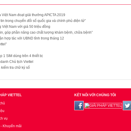
ủa Việt Nam đoạt giải thưởng APICTA 2019
in trong chuyển đổi số quốc gia và chính phủ điện tử”
 Việt Nam với giá 50 triệu đồng
tin, góp phần nâng cao chất lượng khám bệnh, chữa bệnh”
uận hợp tác với UBND tỉnh trong tháng 12
ttel”
p 1 SIM dùng trên 4 thiết bị
anh Chủ tịch Viettel
kiểm tra chữ ký số
PHÁP VIETTEL
KẾT NỐI VỚI CHÚNG TÔI
chủ
iệu
ch vụ
c - Khuyến mãi