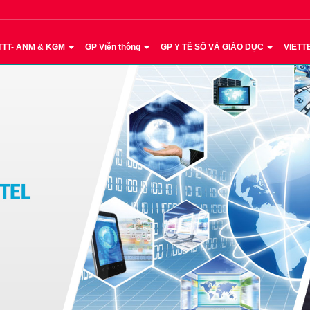
TTT- ANM & KGM
GP Viễn thông
GP Y TẾ SỐ VÀ GIÁO DỤC
VIETT