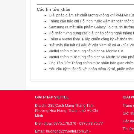
Các tin tức khác
Giải pháp giám sát chất lượng không khí PAM Air c
Thông cáo báo chí Hội nghị “Bảo đảm an toàn thông t
Samsung ra mắt siêu phẩm Galaxy Fold tại thị trường
Hội thảo “Ứng dụng các giải pháp công nghệ thông 
Thêm 4 Viettel tỉnh/TP lập chiến công ký kết thỏa th
"Bật máy lên bất cứ đâu ở Việt Nam sẽ có 4G của Vie
Viettel chính thức cung cấp dịch vụ Mobile CA
Viettel chính thức cung cấp dịch vụ MultiSIM cho phé
Ông Tào Đức Thắng chính thức nhận bàn giao chức d
Yêu cầu kỹ thuật đối với phần mềm ký số, phần mềm 
GIẢI PHÁP VIETTEL
GIẢI 
Địa chỉ: 285 Cách Mạng Tháng Tám,
Trang 
Phường Hòa Hưng, Thành phố Hồ Chí
Giới th
Minh
Các dị
Điện thoại: 0975.176.376 - 0975.73.75.77
Tin tứ
Email: huongnd2@viettel.com.vn -