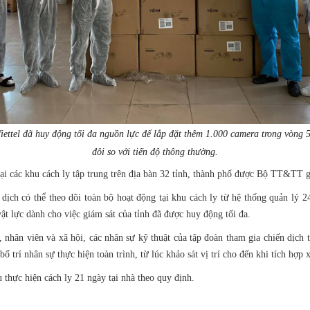
iettel đã huy động tối đa nguồn lực để lắp đặt thêm 1.000 camera trong vòng 
đôi so với tiến độ thông thường.
i các khu cách ly tập trung trên địa bàn 32 tỉnh, thành phố được Bộ TT&TT g
ịch có thể theo dõi toàn bộ hoạt động tại khu cách ly từ hệ thống quản lý 24
vật lực dành cho việc giám sát của tỉnh đã được huy động tối đa.
, nhân viên và xã hội, các nhân sự kỹ thuật của tập đoàn tham gia chiến dịch 
 trí nhân sự thực hiện toàn trình, từ lúc khảo sát vị trí cho đến khi tích hợp 
 thực hiện cách ly 21 ngày tại nhà theo quy định.