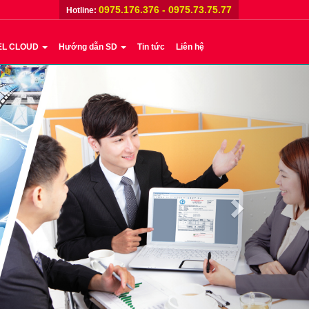
0975.176.376 - 0975.73.75.77
Hotline:
EL CLOUD
Hướng dẫn SD
Tin tức
Liên hệ
Next