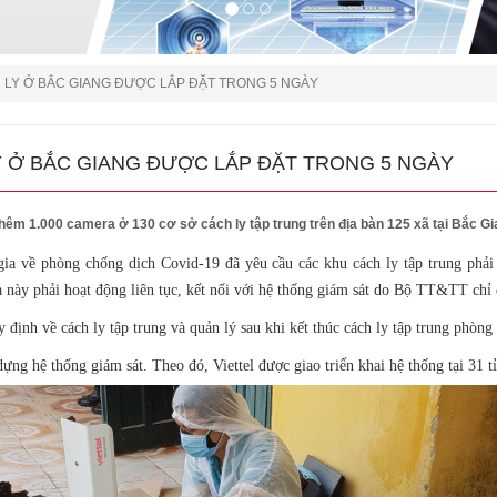
H LY Ở BẮC GIANG ĐƯỢC LẮP ĐẶT TRONG 5 NGÀY
LY Ở BẮC GIANG ĐƯỢC LẮP ĐẶT TRONG 5 NGÀY
thêm 1.000 camera ở 130 cơ sở cách ly tập trung trên địa bàn 125 xã tại Bắc Gi
ia về phòng chống dịch Covid-19 đã yêu cầu các khu cách ly tập trung phải
này phải hoạt động liên tục, kết nối với hệ thống giám sát do Bộ TT&TT chỉ 
định về cách ly tập trung và quản lý sau khi kết thúc cách ly tập trung phòn
ựng hệ thống giám sát. Theo đó, Viettel được giao triển khai hệ thống tại 31 