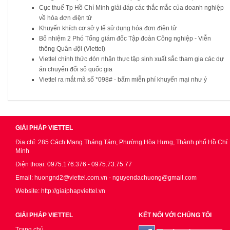
Cục thuế Tp Hồ Chí Minh giải đáp các thắc mắc của doanh nghiệp
về hóa đơn điện tử
Khuyến khích cơ sở y tế sử dụng hóa đơn điện tử
Bổ nhiệm 2 Phó Tổng giám đốc Tập đoàn Công nghiệp - Viễn
thông Quân đội (Viettel)
Viettel chính thức đón nhận thực tập sinh xuất sắc tham gia các dự
án chuyển đổi số quốc gia
Viettel ra mắt mã số *098# - bấm miễn phí khuyến mại như ý
GIẢI PHÁP VIETTEL
Địa chỉ: 285 Cách Mạng Tháng Tám, Phường Hòa Hưng, Thành phố Hồ Chí
Minh
Điện thoại: 0975.176.376 - 0975.73.75.77
Email: huongnd2@viettel.com.vn - nguyendachuong@gmail.com
Website: http://giaiphapviettel.vn
GIẢI PHÁP VIETTEL
KẾT NỐI VỚI CHÚNG TÔI
Trang chủ