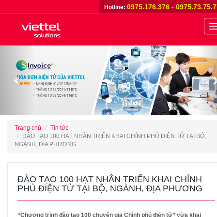
0975.176.376 - 0975.73.75.
Hotline:
n
Previous
Trang chủ
Tin tức
ĐÀO TẠO 100 HẠT NHÂN TRIỂN KHAI CHÍNH PHỦ ĐIỆN TỬ TẠI BỘ,
NGÀNH, ĐỊA PHƯƠNG
ĐÀO TẠO 100 HẠT NHÂN TRIỂN KHAI CHÍNH
PHỦ ĐIỆN TỬ TẠI BỘ, NGÀNH, ĐỊA PHƯƠNG
“Chương trình đào tạo 100 chuyên gia Chính phủ điện tử” vừa khai