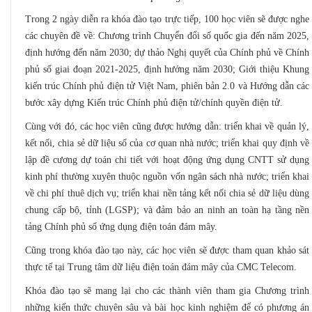
Trong 2 ngày diễn ra khóa đào tạo trực tiếp, 100 học viên sẽ được nghe
các chuyên đề về: Chương trình Chuyển đổi số quốc gia đến năm 2025,
định hướng đến năm 2030; dự thảo Nghị quyết của Chính phủ về Chính
phủ số giai đoạn 2021-2025, định hướng năm 2030; Giới thiệu Khung
kiến trúc Chính phủ điện tử Việt Nam, phiên bản 2.0 và Hướng dẫn các
bước xây dựng Kiến trúc Chính phủ điện tử/chính quyền điện tử.
Cùng với đó, các học viên cũng được hướng dẫn: triển khai về quản lý,
kết nối, chia sẻ dữ liệu số của cơ quan nhà nước; triển khai quy định về
lập đề cương dự toán chi tiết với hoạt động ứng dụng CNTT sử dụng
kinh phí thường xuyên thuộc nguồn vốn ngân sách nhà nước; triển khai
về chi phí thuê dịch vụ; triển khai nền tảng kết nối chia sẻ dữ liệu dùng
chung cấp bộ, tỉnh (LGSP); và đảm bảo an ninh an toàn hạ tầng nền
tảng Chính phủ số ứng dụng điện toán đám mây.
Cũng trong khóa đào tạo này, các học viên sẽ được tham quan khảo sát
thực tế tại Trung tâm dữ liệu điện toán đám mây của CMC Telecom.
Khóa đào tạo sẽ mang lại cho các thành viên tham gia Chương trình
những kiến thức chuyên sâu và bài học kinh nghiệm để có phương án