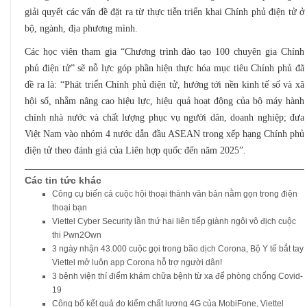
giải quyết các vấn đề đặt ra từ thực tiễn triển khai Chính phủ điện tử ở
bộ, ngành, địa phương mình.
Các học viên tham gia “Chương trình đào tạo 100 chuyên gia Chính
phủ điện tử” sẽ nỗ lực góp phần hiện thực hóa mục tiêu Chính phủ đã
đề ra là: “Phát triển Chính phủ điện tử, hướng tới nền kinh tế số và xã
hội số, nhằm nâng cao hiệu lực, hiệu quả hoạt động của bộ máy hành
chính nhà nước và chất lượng phục vụ người dân, doanh nghiệp; đưa
Việt Nam vào nhóm 4 nước dẫn đầu ASEAN trong xếp hạng Chính phủ
điện tử theo đánh giá của Liên hợp quốc đến năm 2025”.
Các tin tức khác
Công cụ biến cả cuộc hội thoại thành văn bản nằm gọn trong điện
thoại bạn
Viettel Cyber Security lần thứ hai liên tiếp giành ngôi vô địch cuộc
thi Pwn2Own
3 ngày nhận 43.000 cuộc gọi trong bão dịch Corona, Bộ Y tế bắt tay
Viettel mở luôn app Corona hỗ trợ người dân!
3 bệnh viện thí điểm khám chữa bệnh từ xa để phòng chống Covid-
19
Công bố kết quả đo kiểm chất lượng 4G của MobiFone, Viettel