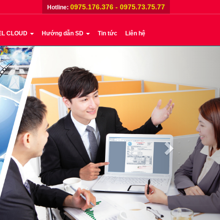
0975.176.376 - 0975.73.75.77
Hotline:
EL CLOUD
Hướng dẫn SD
Tin tức
Liên hệ
Next