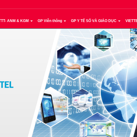
TTT- ANM & KGM
GP Viễn thông
GP Y TẾ SỐ VÀ GIÁO DỤC
VIETT