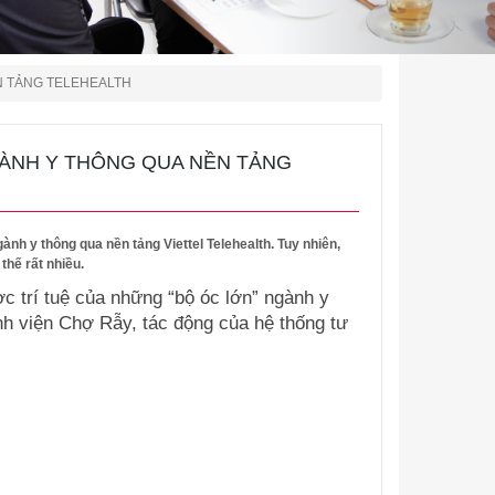
N TẢNG TELEHEALTH
GÀNH Y THÔNG QUA NỀN TẢNG
nh y thông qua nền tảng Viettel Telehealth. Tuy nhiên,
hế rất nhiều.
c trí tuệ của những “bộ óc lớn” ngành y
nh viện Chợ Rẫy, tác động của hệ thống tư