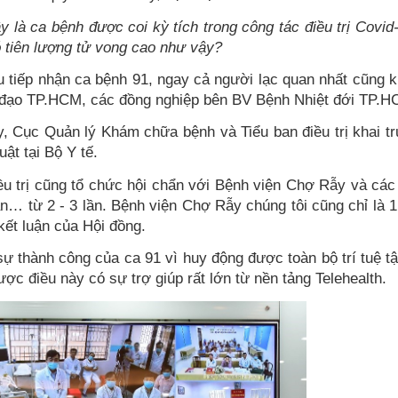
 là ca bệnh được coi kỳ tích trong công tác điều trị Covid
 tiên lượng tử vong cao như vậy?
u tiếp nhận ca bệnh 91, ngay cả người lạc quan nhất cũng
h đạo TP.HCM, các đồng nghiệp bên BV Bệnh Nhiệt đới TP.H
y, Cục Quản lý Khám chữa bệnh và Tiểu ban điều trị khai tr
uật tại Bộ Y tế.
ều trị cũng tổ chức hội chẩn với Bệnh viện Chợ Rẫy và các ch
 từ 2 - 3 lần. Bệnh viện Chợ Rẫy chúng tôi cũng chỉ là 1 
 kết luận của Hội đồng.
sự thành công của ca 91 vì huy động được toàn bộ trí tuệ tậ
ược điều này có sự trợ giúp rất lớn từ nền tảng Telehealth.