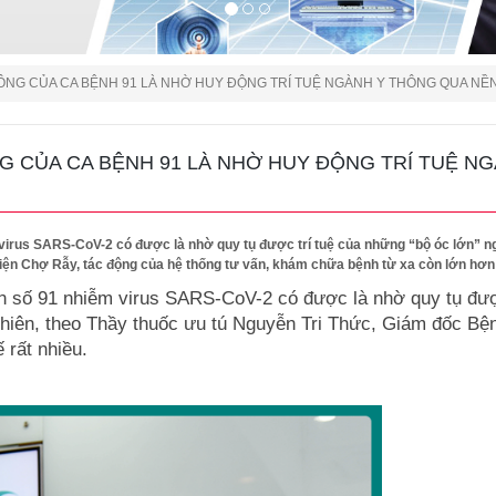
ÔNG CỦA CA BỆNH 91 LÀ NHỜ HUY ĐỘNG TRÍ TUỆ NGÀNH Y THÔNG QUA NỀ
G CỦA CA BỆNH 91 LÀ NHỜ HUY ĐỘNG TRÍ TUỆ N
 virus SARS-CoV-2 có được là nhờ quy tụ được trí tuệ của những “bộ óc lớn” ngà
ện Chợ Rẫy, tác động của hệ thống tư vấn, khám chữa bệnh từ xa còn lớn hơn t
hân số 91 nhiễm virus SARS-CoV-2 có được là nhờ quy tụ đượ
 nhiên, theo Thầy thuốc ưu tú Nguyễn Tri Thức, Giám đốc Bệ
 rất nhiều.