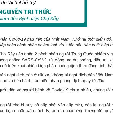
nhân Covid-19 đầu tiên của Việt Nam. Nhớ lại thời điểm đó
iếp nhận bệnh nhân nhiễm loại virus lần đầu tiên xuất hiện tr
Chợ Rẫy tiếp nhận 2 bệnh nhân người Trung Quốc nhiễm vi
phòng chống SARS-CoV-2, từ công tác dự phòng, điều trị, 
à có triển khai nhiều biện pháp phòng dịch theo đúng tinh thầ
 vẫn nghĩ dịch còn ở rất xa, không ai nghĩ dịch đến Việt 
t cao và tiến hành các biện pháp phòng dịch ngay từ đầu.
gười dân và người bệnh về Covid-19 chưa nhiều, chúng tôi g
người cha bị suy hô hấp phải vào cấp cứu, còn lại người c
hục bệnh nhân vào cách ly, anh ta phản ứng tương đối quyết