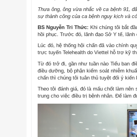
Thưa ông, ông vừa nhắc về ca bệnh 91, đây
sự thành công của ca bệnh nguy kịch và có
BS Nguyễn Tri Thức:
Khi chúng tôi bắt đầ
hồi phục. Trước đó, lãnh đạo Sở Y tế, lãn
Lúc đó, hệ thống hội chẩn đã vào chính qu
trực tuyến Telehealth do Viettel hỗ trợ kỹ th
Từ đó trở đi, gần như tuần nào Tiểu ban đi
điều dưỡng, bộ phận kiểm soát nhiễm khuẩn…
chẩn thì chúng tôi tuân thủ tuyệt đối ý kiến
Theo tôi đánh giá, đó là mấu chốt làm nên 
trung cho việc điều trị bệnh nhân. Để làm đ