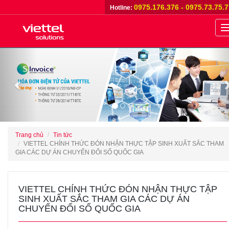
0975.176.376 - 0975.73.75.
Hotline:
n
Previous
Trang chủ
Tin tức
VIETTEL CHÍNH THỨC ĐÓN NHẬN THỰC TẬP SINH XUẤT SẮC THAM
GIA CÁC DỰ ÁN CHUYỂN ĐỔI SỐ QUỐC GIA
VIETTEL CHÍNH THỨC ĐÓN NHẬN THỰC TẬP
SINH XUẤT SẮC THAM GIA CÁC DỰ ÁN
CHUYỂN ĐỔI SỐ QUỐC GIA