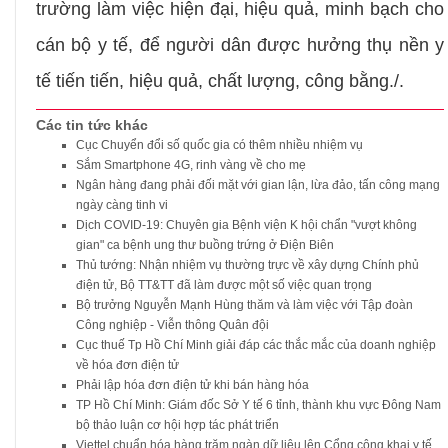
trường làm việc hiện đại, hiệu quả, minh bạch cho
cán bộ y tế, để người dân được hưởng thụ nền y
tế tiến tiến, hiệu quả, chất lượng, công bằng./.
Các tin tức khác
Cục Chuyển đổi số quốc gia có thêm nhiều nhiệm vụ
Sắm Smartphone 4G, rinh vàng về cho mẹ
Ngân hàng đang phải đối mặt với gian lận, lừa đảo, tấn công mạng
ngày càng tinh vi
Dịch COVID-19: Chuyên gia Bệnh viện K hội chẩn "vượt không
gian" ca bệnh ung thư buồng trứng ở Điện Biên
Thủ tướng: Nhận nhiệm vụ thường trực về xây dựng Chính phủ
điện tử, Bộ TT&TT đã làm được một số việc quan trọng
Bộ trưởng Nguyễn Mạnh Hùng thăm và làm việc với Tập đoàn
Công nghiệp - Viễn thông Quân đội
Cục thuế Tp Hồ Chí Minh giải đáp các thắc mắc của doanh nghiệp
về hóa đơn điện tử
Phải lập hóa đơn điện tử khi bán hàng hóa
TP Hồ Chí Minh: Giám đốc Sở Y tế 6 tỉnh, thành khu vực Đông Nam
bộ thảo luận cơ hội hợp tác phát triển
Viettel chuẩn hóa hàng trăm ngàn dữ liệu lên Cổng công khai y tế