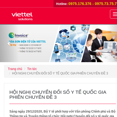
0975.176.376 - 0975.73.75.
Hotline:
n
Previous
Trang chủ
Tin tức
HỘI NGHỊ CHUYỂN ĐỔI SỐ Y TẾ QUỐC GIA PHIÊN CHUYÊN ĐỀ 3
HỘI NGHỊ CHUYỂN ĐỔI SỐ Y TẾ QUỐC GIA
PHIÊN CHUYÊN ĐỀ 3
Sáng ngày 29/12/2020, Bộ Y tế phối hợp với Văn phòng Chính phủ và Bộ
Thông tin và Truyền thông tổ chức Hội nghị Chuyển đổi số y tế quốc gia