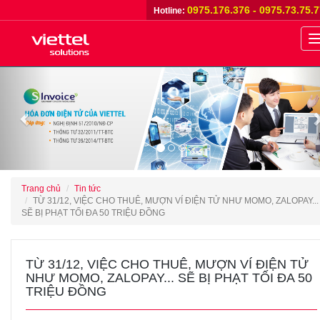
0975.176.376 - 0975.73.75.
Hotline:
n
Previous
Trang chủ
Tin tức
TỪ 31/12, VIỆC CHO THUÊ, MƯỢN VÍ ĐIỆN TỬ NHƯ MOMO, ZALOPAY...
SẼ BỊ PHẠT TỐI ĐA 50 TRIỆU ĐỒNG
TỪ 31/12, VIỆC CHO THUÊ, MƯỢN VÍ ĐIỆN TỬ
NHƯ MOMO, ZALOPAY... SẼ BỊ PHẠT TỐI ĐA 50
TRIỆU ĐỒNG