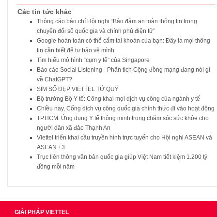
Các tin tức khác
Thông cáo báo chí Hội nghị “Bảo đảm an toàn thông tin trong
chuyển đổi số quốc gia và chính phủ điện tử”
Google hoàn toàn có thể cấm tài khoản của bạn: Đây là mọi thông
tin cần biết để tự bảo vệ mình
Tìm hiểu mô hình “cụm y tế” của Singapore
Báo cáo Social Listening - Phân tích Cộng đồng mạng đang nói gì
về ChatGPT?
SIM SỐ ĐẸP VIETTEL TỨ QUÝ
Bộ trưởng Bộ Y tế: Công khai mọi dịch vụ công của ngành y tế
Chiều nay, Cổng dịch vụ công quốc gia chính thức đi vào hoạt động
TP.HCM: Ứng dụng Y tế thông minh trong chăm sóc sức khỏe cho
người dân xã đảo Thạnh An
Viettel triển khai cầu truyền hình trực tuyến cho Hội nghị ASEAN và
ASEAN +3
Trục liên thông văn bản quốc gia giúp Việt Nam tiết kiệm 1.200 tỷ
đồng mỗi năm
GIẢI PHÁP VIETTEL