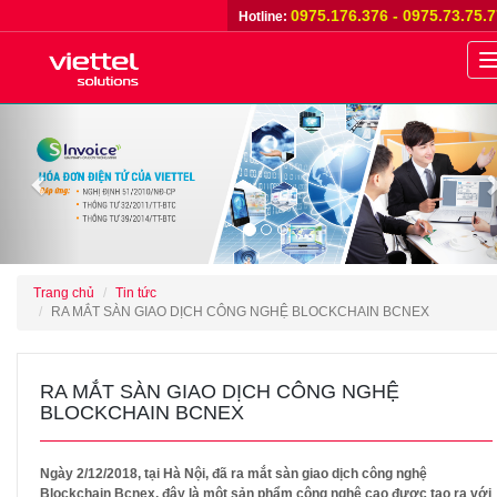
0975.176.376 - 0975.73.75.
Hotline:
n
Previous
Trang chủ
Tin tức
RA MẮT SÀN GIAO DỊCH CÔNG NGHỆ BLOCKCHAIN BCNEX
RA MẮT SÀN GIAO DỊCH CÔNG NGHỆ
BLOCKCHAIN BCNEX
Ngày 2/12/2018, tại Hà Nội, đã ra mắt sàn giao dịch công nghệ
Blockchain Bcnex, đây là một sản phẩm công nghệ cao được tạo ra với