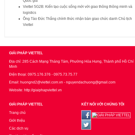
Quốc gia
Viettel 5G2B: Kiến tạo cuộc sống mới với giao thông thông minh và
logistics
Ông Tào Đức Thắng chính thức nhận bàn giao chức danh Chủ tịch
Viettel
GIẢI PHÁP VIETTEL
Địa chỉ: 285 Cách Mạng Tháng Tám, Phường Hòa Hưng, Thành phố Hồ Chí
Minh
Điện thoại: 0975.176.376 - 0975.73.75.77
Email: huongnd2@viettel.com.vn - nguyendachuong@gmail.com
Website: http://giaiphapviettel.vn
GIẢI PHÁP VIETTEL
KẾT NỐI VỚI CHÚNG TÔI
Trang chủ
Giới thiệu
Các dịch vụ