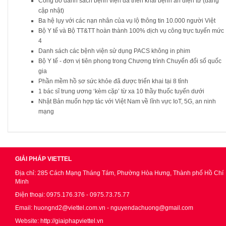
Công bố danh sách bệnh viện đã triển khai bệnh án điện tử (đang
cập nhật)
Ba hệ lụy với các nạn nhân của vụ lộ thông tin 10.000 người Việt
Bộ Y tế và Bộ TT&TT hoàn thành 100% dịch vụ công trực tuyến mức
4
Danh sách các bệnh viện sử dụng PACS không in phim
Bộ Y tế - đơn vị tiên phong trong Chương trình Chuyển đổi số quốc
gia
Phần mềm hồ sơ sức khỏe đã được triển khai tại 8 tỉnh
1 bác sĩ trung ương ‘kèm cặp’ từ xa 10 thầy thuốc tuyến dưới
Nhật Bản muốn hợp tác với Việt Nam về lĩnh vực IoT, 5G, an ninh
mạng
GIẢI PHÁP VIETTEL
Địa chỉ: 285 Cách Mạng Tháng Tám, Phường Hòa Hưng, Thành phố Hồ Chí
Minh
Điện thoại: 0975.176.376 - 0975.73.75.77
Email: huongnd2@viettel.com.vn - nguyendachuong@gmail.com
Website: http://giaiphapviettel.vn