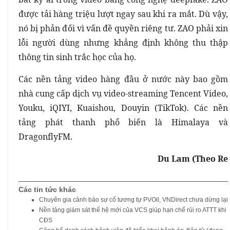
được tải hàng triệu lượt ngay sau khi ra mắt. Dù vậy,
nó bị phản đối vì vấn đề quyền riêng tư. ZAO phải xin
lỗi người dùng nhưng khẳng định không thu thập
thông tin sinh trắc học của họ.
Các nền tảng video hàng đầu ở nước này bao gồm
nhà cung cấp dịch vụ video-streaming Tencent Video,
Youku, iQIYI, Kuaishou, Douyin (TikTok). Các nền
tảng phát thanh phổ biến là Himalaya và
DragonflyFM.
Du Lam (Theo Re
Các tin tức khác
Chuyên gia cảnh báo sự cố tương tự PVOil, VNDirect chưa dừng lại
Nền tảng giám sát thế hệ mới của VCS giúp hạn chế rủi ro ATTT khi
CĐS