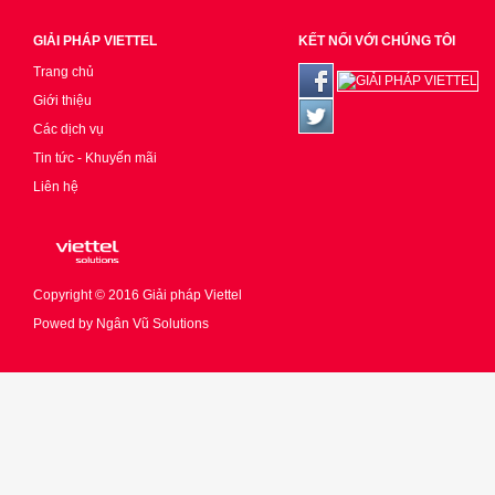
GIẢI PHÁP VIETTEL
KẾT NỐI VỚI CHÚNG TÔI
Trang chủ
Giới thiệu
Các dịch vụ
Tin tức - Khuyến mãi
Liên hệ
Copyright © 2016
Giải pháp Viettel
Powed by
Ngân Vũ Solutions