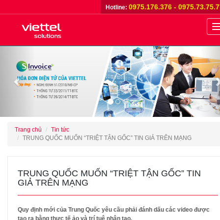
0975.176.376 - 0975.73.75.
Hotline:
n
Previous
Trang chủ
Tin tức
TRUNG QUỐC MUỐN “TRIỆT TẬN GỐC” TIN GIẢ TRÊN MẠNG
TRUNG QUỐC MUỐN “TRIỆT TẬN GỐC” TIN
GIẢ TRÊN MẠNG
Quy định mới của Trung Quốc yêu cầu phải đánh dấu các video được
tạo ra bằng thực tế ảo và trí tuệ nhân tạo.