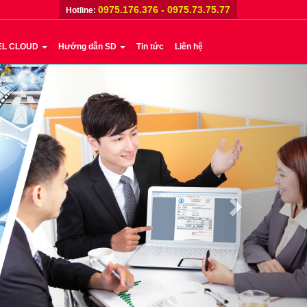
0975.176.376 - 0975.73.75.77
Hotline:
EL CLOUD
Hướng dẫn SD
Tin tức
Liên hệ
Next