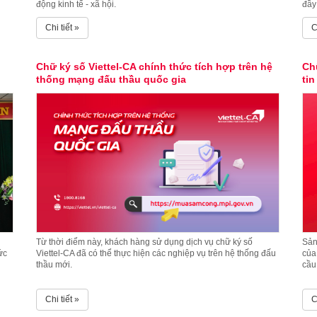
động kinh tế - xã hội.
đầy
Chi tiết »
C
Chữ ký số Viettel-CA chính thức tích hợp trên hệ
Chữ
thống mạng đấu thầu quốc gia
tin
Từ thời điểm này, khách hàng sử dụng dịch vụ chữ ký số
Sản
ức
Viettel-CA đã có thể thực hiện các nghiệp vụ trên hệ thống đấu
của
thầu mới.
cầu
Chi tiết »
C