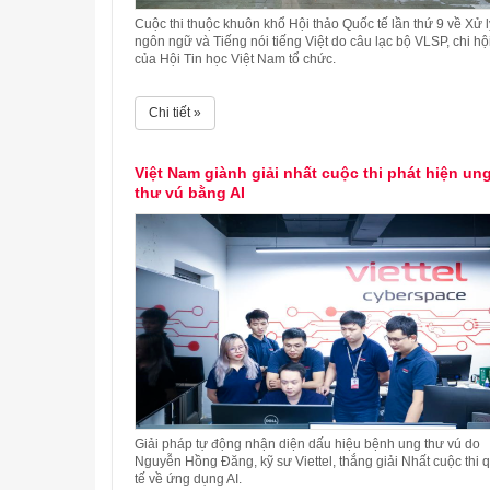
Cuộc thi thuộc khuôn khổ Hội thảo Quốc tế lần thứ 9 về Xử l
ngôn ngữ và Tiếng nói tiếng Việt do câu lạc bộ VLSP, chi hộ
của Hội Tin học Việt Nam tổ chức.
Chi tiết »
Việt Nam giành giải nhất cuộc thi phát hiện un
thư vú bằng AI
Giải pháp tự động nhận diện dấu hiệu bệnh ung thư vú do
Nguyễn Hồng Đăng, kỹ sư Viettel, thắng giải Nhất cuộc thi q
tế về ứng dụng AI.