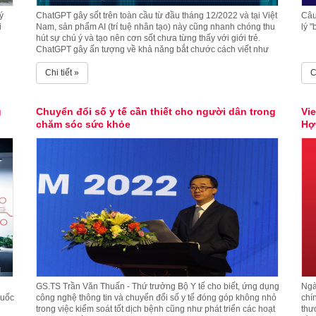
ý
ChatGPT gây sốt trên toàn cầu từ đầu tháng 12/2022 và tại Việt
Câu
i
Nam, sản phẩm AI (trí tuệ nhân tạo) này cũng nhanh chóng thu
lý "
hút sự chú ý và tạo nên cơn sốt chưa từng thấy với giới trẻ.
ChatGPT gây ấn tượng về khả năng bắt chước cách viết như
soạn thảo sơ yếu lý lịch, làm thơ và hoàn thành bài tập về nhà
chỉ trong vài giây.
Chi tiết »
C
g
Chuyển đổi số y tế cần thiết cho người dân trong
Vi
chăm sóc sức khỏe
Hợ
GS.TS Trần Văn Thuấn - Thứ trưởng Bộ Y tế cho biết, ứng dụng
Ngà
uốc
công nghệ thông tin và chuyển đổi số y tế đóng góp không nhỏ
chí
trong việc kiểm soát tốt dịch bệnh cũng như phát triển các hoạt
thư