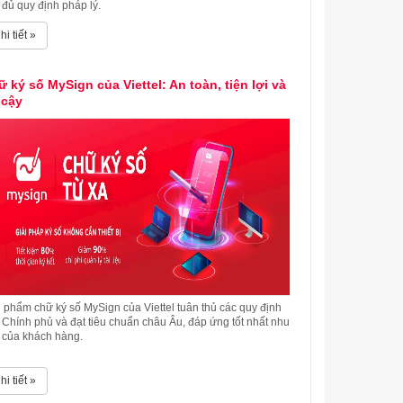
 đủ quy định pháp lý.
hi tiết »
 ký số MySign của Viettel: An toàn, tiện lợi và
 cậy
 phẩm chữ ký số MySign của Viettel tuân thủ các quy định
 Chính phủ và đạt tiêu chuẩn châu Âu, đáp ứng tốt nhất nhu
 của khách hàng.
hi tiết »