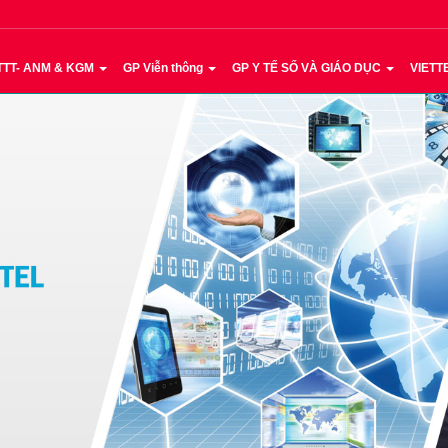
TTT- ANM & KGM
GP Viễn thông
GP Y TẾ SỐ VÀ GIÁO DỤC
VIETT