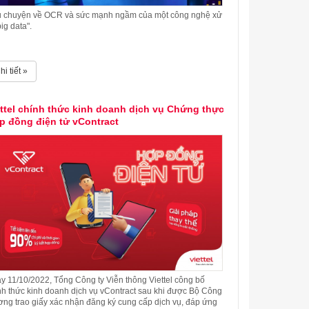
 chuyện về OCR và sức mạnh ngầm của một công nghệ xử
big data".
hi tiết »
ettel chính thức kinh doanh dịch vụ Chứng thực
p đồng điện tử vContract
y 11/10/2022, Tổng Công ty Viễn thông Viettel công bố
nh thức kinh doanh dịch vụ vContract sau khi được Bộ Công
ơng trao giấy xác nhận đăng ký cung cấp dịch vụ, đáp ứng