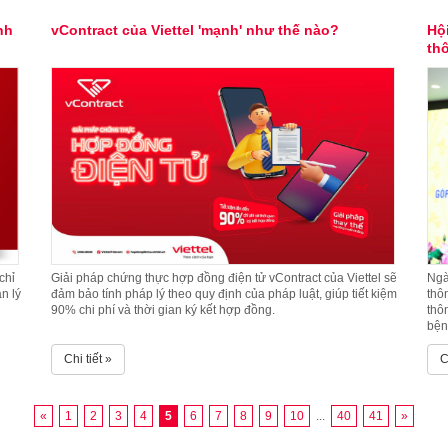
nh
vContract của Viettel 'mạnh' như thế nào?
Hộ
th
bệ
chỉ
Giải pháp chứng thực hợp đồng điện tử vContract của Viettel sẽ
Ngà
ản lý
đảm bảo tính pháp lý theo quy định của pháp luật, giúp tiết kiệm
thô
90% chi phí và thời gian ký kết hợp đồng.
thô
bện
tế 
Chi tiết »
C
«
1
2
3
4
5
6
7
8
9
10
...
40
41
»