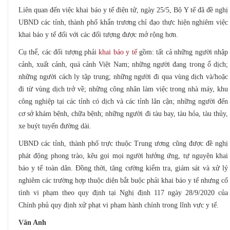
Liên quan đến việc khai báo y tế điện tử, ngày 25/5, Bộ Y tế đã đề nghị
UBND các tỉnh, thành phố khẩn trương chỉ đạo thực hiện nghiêm việc
khai báo y tế đối với các đối tượng được mở rộng hơn.
Cụ thể, các đối tượng phải
khai báo y tế
gồm: tất cả những người nhập
cảnh, xuất cảnh, quá cảnh Việt Nam; những người đang trong ổ dịch;
những người cách ly tập trung; những người đi qua vùng dịch và/hoặc
đi từ vùng dịch trở về; những công nhân làm việc trong nhà máy, khu
công nghiệp tại các tỉnh có dịch và các tỉnh lân cận; những người đến
cơ sở khám bệnh, chữa bệnh; những người đi tàu bay, tàu hỏa, tàu thủy,
xe buýt tuyến đường dài.
UBND các tỉnh, thành phố trực thuộc Trung ương cũng được đề nghị
phát động phong trào, kêu gọi mọi người hưởng ứng, tự nguyện khai
báo y tế toàn dân. Đồng thời, tăng cường kiểm tra, giám sát và xử lý
nghiêm các trường hợp thuộc diện bắt buộc phải khai báo y tế nhưng cố
tình vi phạm theo quy định tại Nghị định 117 ngày 28/9/2020 của
Chính phủ quy định xử phạt vi phạm hành chính trong lĩnh vực y tế.
Vân Anh