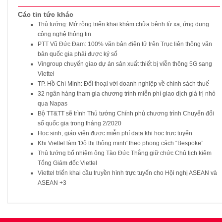
Các tin tức khác
Thủ tướng: Mở rộng triển khai khám chữa bệnh từ xa, ứng dụng
công nghệ thông tin
PTT Vũ Đức Đam: 100% văn bản điện tử trên Trục liên thông văn
bản quốc gia phải được ký số
Vingroup chuyển giao dự án sản xuất thiết bị viễn thông 5G sang
Viettel
TP. Hồ Chí Minh: Đối thoại với doanh nghiệp về chính sách thuế
32 ngân hàng tham gia chương trình miễn phí giao dịch giá trị nhỏ
qua Napas
Bộ TT&TT sẽ trình Thủ tướng Chính phủ chương trình Chuyển đổi
số quốc gia trong tháng 2/2020
Học sinh, giáo viên được miễn phí data khi học trực tuyến
Khi Viettel làm 'Đô thị thông minh' theo phong cách “Bespoke”
Thủ tướng bổ nhiệm ông Tào Đức Thắng giữ chức Chủ tịch kiêm
Tổng Giám đốc Viettel
Viettel triển khai cầu truyền hình trực tuyến cho Hội nghị ASEAN và
ASEAN +3