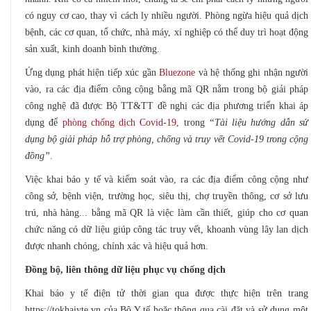
có nguy cơ cao, thay vì cách ly nhiều người. Phòng ngừa hiệu quả dịch
bệnh, các cơ quan, tổ chức, nhà máy, xí nghiệp có thể duy trì hoạt động
sản xuất, kinh doanh bình thường.
Ứng dụng phát hiện tiếp xúc gần
Bluezone
và hệ thống ghi nhận người
vào, ra các địa điểm công cộng bằng mã QR nằm trong bộ giải pháp
công nghệ đã được Bộ TT&TT đề nghị các địa phương triển khai áp
dụng để
phòng chống dịch Covid-19
, trong
“Tài liệu hướng dẫn sử
dụng bộ giải pháp hỗ trợ phòng, chống và truy vết Covid-19 trong cộng
đồng”
.
Việc khai báo y tế và kiểm soát vào, ra các địa điểm công cộng như
công sở, bệnh viện, trường học, siêu thị, chợ truyền thông, cơ sở lưu
trú, nhà hàng... bằng mã QR là việc làm cần thiết, giúp cho cơ quan
chức năng có dữ liệu giúp công tác truy vết, khoanh vùng lây lan dịch
được nhanh chóng, chính xác và hiệu quả hơn.
Đồng bộ, liên thông dữ liệu phục vụ chống dịch
Khai báo y tế điện tử thời gian qua được thực hiện trên trang
https://tokhaiyte.vn của Bộ Y tế hoặc thông qua cài đặt và sử dụng một