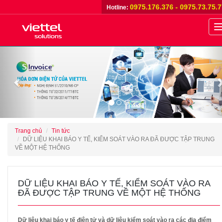
0975.176.376 - 0975.73.75.
Hotline:
n
Previous
Trang chủ
Tin tức
DỮ LIỆU KHAI BÁO Y TẾ, KIỂM SOÁT VÀO RA ĐÃ ĐƯỢC TẬP TRUNG
VỀ MỘT HỆ THỐNG
DỮ LIỆU KHAI BÁO Y TẾ, KIỂM SOÁT VÀO RA
ĐÃ ĐƯỢC TẬP TRUNG VỀ MỘT HỆ THỐNG
Dữ liệu khai báo y tế điện tử và dữ liệu kiểm soát vào ra các địa điểm