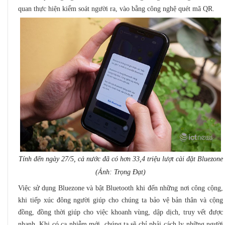
quan thực hiện kiểm soát người ra, vào bằng công nghệ quét mã QR.
Tính đến ngày 27/5, cả nước đã có hơn 33,4 triệu lượt cài đặt Bluezone
(Ảnh: Trọng Đạt)
Việc sử dụng Bluezone và bật Bluetooth khi đến những nơi công cộng,
khi tiếp xúc đông người giúp cho chúng ta bảo vệ bản thân và cộng
đồng, đồng thời giúp cho việc khoanh vùng, dập dịch, truy vết được
nhanh. Khi có ca nhiễm mới, chúng ta sẽ chỉ phải cách ly những người