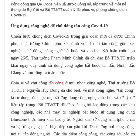
công cộng qua QR Code hiện đã được đồng bộ, tập trung về một hệ
thống do Bộ Y tế và Bộ TT&TT quản lý để phục vụ phòng chống dịch
Covid-19.
Ứng dụng công nghệ để chủ động tấn công Covid-19
Chiến lược chống dịch Covid-19 trong giai đoạn mới đã được Chính
phủ, Thủ tướng Chính phủ xác định với 3 mũi tấn công gồm xét
nghiệm chủ động, công nghệ bắt buộc và vaccine. Kết luận cuộc họp
ngày 26/5, Thủ tướng Phạm Minh Chính đã chỉ đạo Bộ TT&TT triển
khai ngay quy định sử dụng công nghệ bắt buộc tại Bắc Ninh, Bắc
Giang và mở rộng ra toàn quốc.
Chia sẻ về chủ động
tấn công
ở mũi nhọn công nghệ, Thứ trưởng Bộ
TT&TT Nguyễn Huy Dũng đã cho biết, về mặt công nghệ, “tấn công”
là sử dụng bắt buộc một số ứng dụng công nghệ chủ chốt và xử lý dữ
liệu tập trung. Bộ TT&TT đã đề xuất người lao động trong các khu
công nghiệp, các nhà máy, xí nghiệp bắt buộc sử dụng ứng dụng
Bluezone thực hiện khai báo y tế. Người dân sử dụng smartphone cài
và bật ứng dụng phát hiện tiếp xúc gần khi đến những nơi công cộng,
nơi tụ tập đông người. Các địa điểm công cộng, các công sở, các cơ