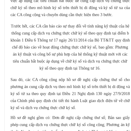
việc áp dụng các tiêu chuẩn bắt buộc để cung cấp dịch vụ chứng thực
chữ ký số theo mô hình ký số trên thiết bị di động và ký số từ xa của
các CA công cộng và chuyên dùng cần thực hiện theo 3 bước.
Trước hết, các CA cần báo cáo sự thay đổi về tính năng kỹ thuật của hệ
thống cung cấp dịch vụ chứng thực chữ ký số theo quy định tại điểm b
khoản 1 Điều 6 Thông tư 17 ngày 26/11/2014 của Bộ TT&TT quy định
chế độ báo cáo về hoạt động chứng thực chữ ký số, bao gồm: Phương
án kỹ thuật và công bố sự phù hợp của hệ thống kỹ thuật mới với các
tiêu chuẩn bắt buộc áp dụng về chữ ký số và dịch vụ chứng thực chữ
ký số theo quy định tại Thông tư 16.
Sau đó, các CA công cộng nộp hồ sơ đề nghị cấp chứng thư số cho
phương án cung cấp dịch vụ theo mô hình ký số trên thiết bị di động và
ký số từ xa theo quy định tại Điều 21 Nghị định 130 ngày 27/9/2018
của Chính phủ quy định chi tiết thi hành Luật giao dịch điện tử về chữ
ký số và dịch vụ chứng thực chữ ký số.
Hồ sơ đề nghị gồm có: Đơn đề nghị cấp chứng thư số; Bản sao giấy
phép cung cấp dịch vụ chứng thực chữ ký số công cộng; Phương án kỹ