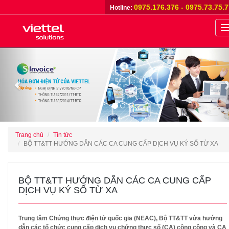
0975.176.376 - 0975.73.75.
Hotline:
n
Previous
Trang chủ
Tin tức
BỘ TT&TT HƯỚNG DẪN CÁC CA CUNG CẤP DỊCH VỤ KÝ SỐ TỪ XA
BỘ TT&TT HƯỚNG DẪN CÁC CA CUNG CẤP
DỊCH VỤ KÝ SỐ TỪ XA
Trung tâm Chứng thực điện tử quốc gia (NEAC), Bộ TT&TT vừa hướng
dẫn các tổ chức cung cấp dịch vụ chứng thực số (CA) công cộng và CA