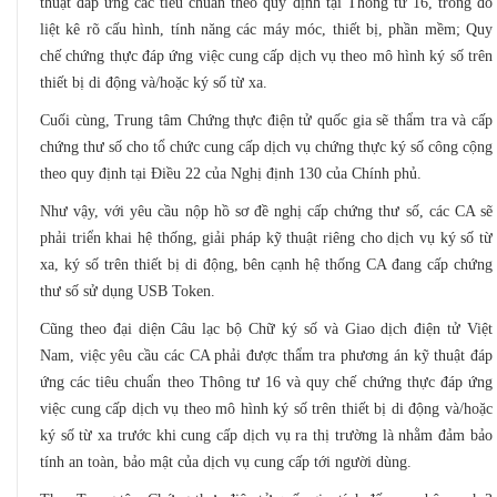
thuật đáp ứng các tiêu chuẩn theo quy định tại Thông tư 16, trong đó
liệt kê rõ cấu hình, tính năng các máy móc, thiết bị, phần mềm; Quy
chế chứng thực đáp ứng việc cung cấp dịch vụ theo mô hình ký số trên
thiết bị di động và/hoặc ký số từ xa.
Cuối cùng, Trung tâm Chứng thực điện tử quốc gia sẽ thẩm tra và cấp
chứng thư số cho tổ chức cung cấp dịch vụ chứng thực ký số công cộng
theo quy định tại Điều 22 của Nghị định 130 của Chính phủ.
Như vậy, với yêu cầu nộp hồ sơ đề nghị cấp chứng thư số, các CA sẽ
phải triển khai hệ thống, giải pháp kỹ thuật riêng cho dịch vụ ký số từ
xa, ký số trên thiết bị di động, bên cạnh hệ thống CA đang cấp chứng
thư số sử dụng USB Token.
Cũng theo đại diện Câu lạc bộ Chữ ký số và Giao dịch điện tử Việt
Nam, việc yêu cầu các CA phải được thẩm tra phương án kỹ thuật đáp
ứng các tiêu chuẩn theo Thông tư 16 và quy chế chứng thực đáp ứng
việc cung cấp dịch vụ theo mô hình ký số trên thiết bị di động và/hoặc
ký số từ xa trước khi cung cấp dịch vụ ra thị trường là nhằm đảm bảo
tính an toàn, bảo mật của dịch vụ cung cấp tới người dùng.