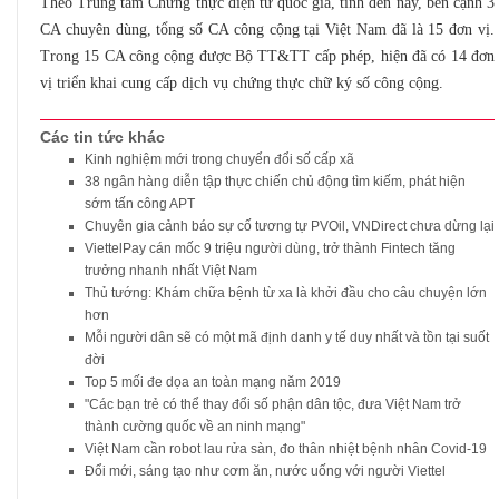
Theo Trung tâm Chứng thực điện tử quốc gia, tính đến nay, bên cạnh 3
CA chuyên dùng, tổng số CA công cộng tại Việt Nam đã là 15 đơn vị.
Trong 15 CA công cộng được Bộ TT&TT cấp phép, hiện đã có 14 đơn
vị triển khai cung cấp dịch vụ chứng thực chữ ký số công cộng.
Các tin tức khác
Kinh nghiệm mới trong chuyển đổi số cấp xã
38 ngân hàng diễn tập thực chiến chủ động tìm kiếm, phát hiện
sớm tấn công APT
Chuyên gia cảnh báo sự cố tương tự PVOil, VNDirect chưa dừng lại
ViettelPay cán mốc 9 triệu người dùng, trở thành Fintech tăng
trưởng nhanh nhất Việt Nam
Thủ tướng: Khám chữa bệnh từ xa là khởi đầu cho câu chuyện lớn
hơn
Mỗi người dân sẽ có một mã định danh y tế duy nhất và tồn tại suốt
đời
Top 5 mối đe dọa an toàn mạng năm 2019
"Các bạn trẻ có thể thay đổi số phận dân tộc, đưa Việt Nam trở
thành cường quốc về an ninh mạng"
Việt Nam cần robot lau rửa sàn, đo thân nhiệt bệnh nhân Covid-19
Đổi mới, sáng tạo như cơm ăn, nước uống với người Viettel