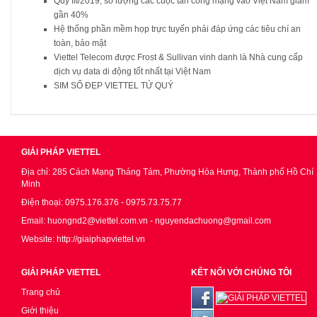
Quý III/2019, số lượng các cuộc tấn công mạng vào Việt Nam giảm
gần 40%
Hệ thống phần mềm họp trực tuyến phải đáp ứng các tiêu chí an
toàn, bảo mật
Viettel Telecom được Frost & Sullivan vinh danh là Nhà cung cấp
dịch vụ data di động tốt nhất tại Việt Nam
SIM SỐ ĐẸP VIETTEL TỨ QUÝ
GIẢI PHÁP VIETTEL
Địa chỉ: 285 Cách Mạng Tháng Tám, Phường Hòa Hưng, Thành phố Hồ Chí
Minh
Điện thoại: 0975.176.376 - 0975.73.75.77
Email: huongnd2@viettel.com.vn - nguyendachuong@gmail.com
Website: http://giaiphapviettel.vn
GIẢI PHÁP VIETTEL
KẾT NỐI VỚI CHÚNG TÔI
Trang chủ
Giới thiệu