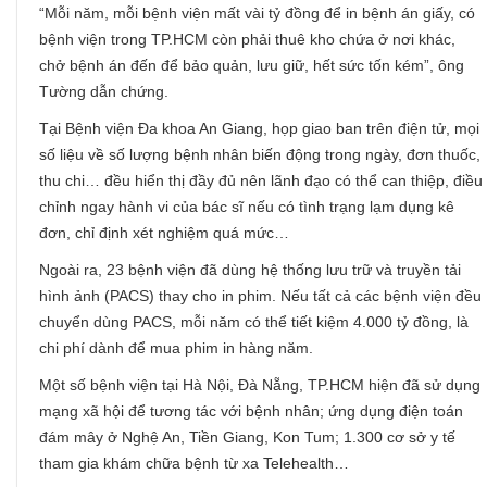
“Mỗi năm, mỗi bệnh viện mất vài tỷ đồng để in bệnh án giấy, có
bệnh viện trong TP.HCM còn phải thuê kho chứa ở nơi khác,
chở bệnh án đến để bảo quản, lưu giữ, hết sức tốn kém”, ông
Tường dẫn chứng.
Tại Bệnh viện Đa khoa An Giang, họp giao ban trên điện tử, mọi
số liệu về số lượng bệnh nhân biến động trong ngày, đơn thuốc,
thu chi… đều hiển thị đầy đủ nên lãnh đạo có thể can thiệp, điều
chỉnh ngay hành vi của bác sĩ nếu có tình trạng lạm dụng kê
đơn, chỉ định xét nghiệm quá mức…
Ngoài ra, 23 bệnh viện đã dùng hệ thống lưu trữ và truyền tải
hình ảnh (PACS) thay cho in phim. Nếu tất cả các bệnh viện đều
chuyển dùng PACS, mỗi năm có thể tiết kiệm 4.000 tỷ đồng, là
chi phí dành để mua phim in hàng năm.
Một số bệnh viện tại Hà Nội, Đà Nẵng, TP.HCM hiện đã sử dụng
mạng xã hội để tương tác với bệnh nhân; ứng dụng điện toán
đám mây ở Nghệ An, Tiền Giang, Kon Tum; 1.300 cơ sở y tế
tham gia khám chữa bệnh từ xa Telehealth…