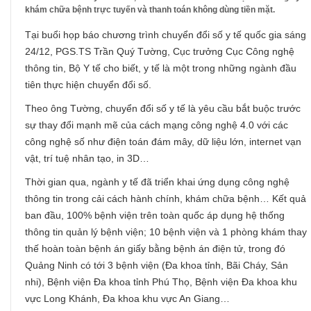
khám chữa bệnh trực tuyến và thanh toán không dùng tiền mặt.
Tại buổi họp báo chương trình chuyển đổi số y tế quốc gia sáng
24/12, PGS.TS Trần Quý Tường, Cục trưởng Cục Công nghệ
thông tin, Bộ Y tế cho biết, y tế là một trong những ngành đầu
tiên thực hiện chuyển đổi số.
Theo ông Tường, chuyển đổi số y tế là yêu cầu bắt buộc trước
sự thay đổi mạnh mẽ của cách mạng công nghệ 4.0 với các
công nghệ số như điện toán đám mây, dữ liệu lớn, internet vạn
vật, trí tuệ nhân tạo, in 3D…
Thời gian qua, ngành y tế đã triển khai ứng dụng công nghệ
thông tin trong cải cách hành chính, khám chữa bệnh… Kết quả
ban đầu, 100% bệnh viện trên toàn quốc áp dụng hệ thống
thông tin quản lý bệnh viện; 10 bệnh viện và 1 phòng khám thay
thế hoàn toàn bệnh án giấy bằng bệnh án điện tử, trong đó
Quảng Ninh có tới 3 bệnh viện (Đa khoa tỉnh, Bãi Cháy, Sản
nhi), Bệnh viện Đa khoa tỉnh Phú Thọ, Bệnh viện Đa khoa khu
vực Long Khánh, Đa khoa khu vực An Giang…