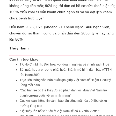
không dùng tiền mặt; 90% người dân có hồ sơ sức khoẻ điện tử;
100% triển khai tư vấn khám chữa bệnh từ xa và đặt lịch khám
chữa bệnh trực tuyến.
Đến năm 2025, 15% (khoảng 210 bệnh viện/1.400 bệnh viện)
chuyển đổi số thành công và phấn đấu đến 2030, tỷ lệ này tăng
lên 50%.
Thúy Hạnh
Các tin tức khác
TP. Hồ Chí Minh: Đối thoại với doanh nghiệp về chính sách thuế
Bộ, ngành, địa phương phải hoàn thành mô hình đảm bảo ATTT 4
lớp trước 30/9
Trục liên thông văn bản quốc gia giúp Việt Nam tiết kiệm 1.200 tỷ
đồng mỗi năm
"Các bạn trẻ có thể thay đổi số phận dân tộc, đưa Việt Nam trở
thành cường quốc về an ninh mạng"
Cục An toàn thông tin cảnh báo tấn công mã hóa dữ liệu có xu
hướng tăng cao
"Bật máy lên bất cứ đâu ở Việt Nam sẽ có 4G của Viettel”