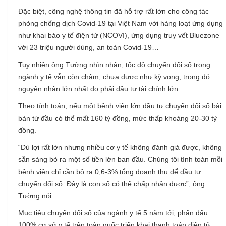
Đặc biệt, công nghệ thông tin đã hỗ trợ rất lớn cho công tác
phòng chống dịch Covid-19 tại Việt Nam với hàng loạt ứng dụng
như khai báo y tế điện tử (NCOVI), ứng dụng truy vết Bluezone
với 23 triệu người dùng, an toàn Covid-19…
Tuy nhiên ông Tường nhìn nhận, tốc độ chuyển đổi số trong
ngành y tế vẫn còn chậm, chưa được như kỳ vọng, trong đó
nguyên nhân lớn nhất do phải đầu tư tài chính lớn.
Theo tính toán, nếu một bệnh viện lớn đầu tư chuyển đổi số bài
bản từ đầu có thể mất 160 tỷ đồng, mức thấp khoảng 20-30 tỷ
đồng.
“Dù lợi rất lớn nhưng nhiều cơ y tế không đánh giá được, không
sẵn sàng bỏ ra một số tiền lớn ban đầu. Chúng tôi tính toán mỗi
bệnh viện chỉ cần bỏ ra 0,6-3% tổng doanh thu để đầu tư
chuyển đổi số. Đây là con số có thể chấp nhận được”, ông
Tường nói.
Mục tiêu chuyển đổi số của ngành y tế 5 năm tới, phấn đấu
100% cơ sở y tế trên toàn quốc triển khai thanh toán điện tử