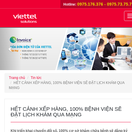
0975.176.376 - 0975.73.75.
Hotline:
n
Previous
Trang chủ
Tin tức
HẾT CẢNH XẾP HÀNG, 100% BỆNH VIỆN SẼ ĐẶT LỊCH KHÁM QUA
MẠNG
HẾT CẢNH XẾP HÀNG, 100% BỆNH VIỆN SẼ
ĐẶT LỊCH KHÁM QUA MẠNG
Khi triển khai chuyển đổi số, 100% cơ sở khám chữa bệnh sẽ đăng ký